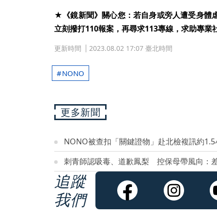
★《鏡新聞》關心您：若自身或旁人遭受身體
立刻撥打110報案，再尋求113專線，求助專業
更新時間
2023.08.02 17:07 臺北時間
NONO
更多新聞
NONO被查扣「關鍵證物」赴北檢複訊約1.5
刺青師認吸毒、道歉鳳梨 控保母帶風向：
追蹤
我們