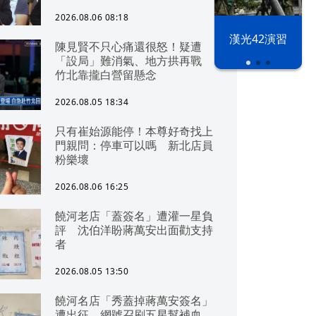
2026.08.06 08:18
漢光42演習
陳見賢不只心痛還很怒！疑遭
「設局」難消氣、地方拱再戰
竹北靠攏白營留懸念
2026.08.05 18:34
只有崔始源能停！本尊好奇找上
門親問：停車可以嗎 新北店員
粉樂壞
2026.08.06 16:25
饒河老店「蓋簽名」遭灌一星負
評 沈伯洋盼蔣萬安出面勸支持
者
2026.08.05 13:50
饒河名店「秀蓋掉蔣萬安簽名」
遭出征 網號召刷五星幫補血