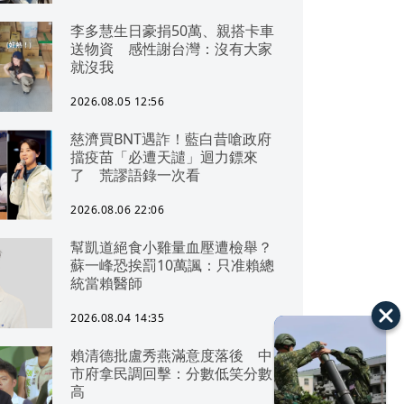
李多慧生日豪捐50萬、親搭卡車
送物資 感性謝台灣：沒有大家
就沒我
2026.08.05 12:56
慈濟買BNT遇詐！藍白昔嗆政府
擋疫苗「必遭天譴」迴力鏢來
了 荒謬語錄一次看
2026.08.06 22:06
幫凱道絕食小雞量血壓遭檢舉？
蘇一峰恐挨罰10萬諷：只准賴總
統當賴醫師
2026.08.04 14:35
賴清德批盧秀燕滿意度落後 中
市府拿民調回擊：分數低笑分數
高