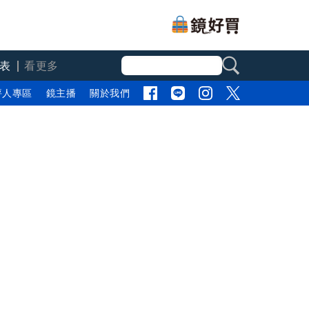
表
看更多
評人專區
鏡主播
關於我們