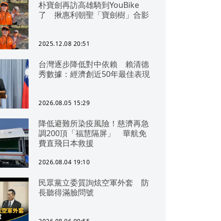
朴寶劍再訪高雄騎到YouBike
了 揪惠利朝聖「寶劍樹」合影
2025.12.08 20:51
台灣逐步降低對中依賴 賴清德
秀數據：經濟創近50年最佳表現
2026.08.05 15:29
降低避難所染疫風險！慈濟再急
調200頂「福慧隔屏」 華航免
費直飛日本救援
2026.08.04 19:10
民眾黨立委質詢炫空軍外套 防
長聽得滿臉問號