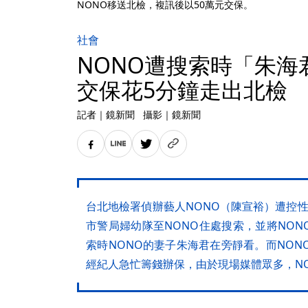
NONO移送北檢，複訊後以50萬元交保。
社會
NONO遭搜索時「朱海
交保花5分鐘走出北檢
記者
｜
鏡新聞
攝影
｜
鏡新聞
台北地檢署偵辦藝人NONO（陳宣裕）遭控
市警局婦幼隊至NONO住處搜索，並將NO
索時NONO的妻子朱海君在旁靜看。而NON
經紀人急忙籌錢辦保，由於現場媒體眾多，N