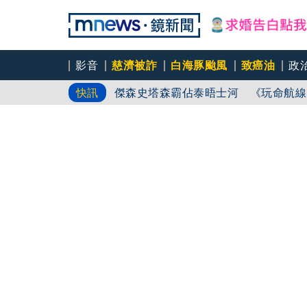
姜厚仁小24歲女友「臺大超狂學歷」
影音
慈濟被詐
白海豚颱風
致癌油
政
傑森史塔森霸佔泰晤士河 《玩命航線
快訊
最強女力加持！蔡英文出任競總主委 