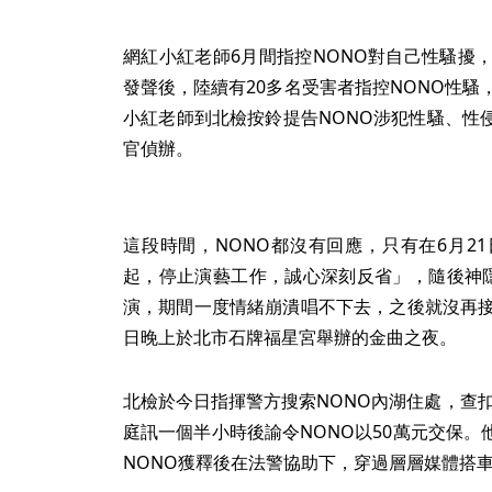
網紅小紅老師6月間指控NONO對自己性騷擾
發聲後，陸續有20多名受害者指控NONO性騷
小紅老師到北檢按鈴提告NONO涉犯性騷、性
官偵辦。
這段時間，NONO都沒有回應，只有在6月2
起，停止演藝工作，誠心深刻反省」，隨後神隱
演，期間一度情緒崩潰唱不下去，之後就沒再接
日晚上於北市石牌福星宮舉辦的金曲之夜。
北檢於今日指揮警方搜索NONO內湖住處，查扣
庭訊一個半小時後諭令NONO以50萬元交保
NONO獲釋後在法警協助下，穿過層層媒體搭