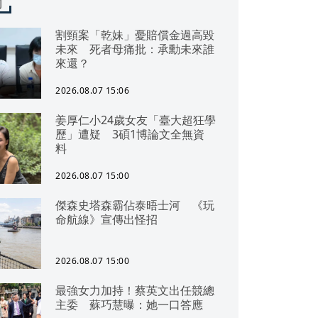
聞
割頸案「乾妹」憂賠償金過高毀
未來 死者母痛批：承勳未來誰
來還？
2026.08.07 15:06
姜厚仁小24歲女友「臺大超狂學
歷」遭疑 3碩1博論文全無資
料
2026.08.07 15:00
傑森史塔森霸佔泰晤士河 《玩
命航線》宣傳出怪招
2026.08.07 15:00
最強女力加持！蔡英文出任競總
主委 蘇巧慧曝：她一口答應