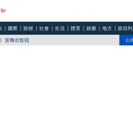
遭疑 3碩1博論文全無資料
治
國際
財經
社會
生活
體育
娛樂
地方
節目列
》宣傳出怪招
公
蘇巧慧曝：她一口答應