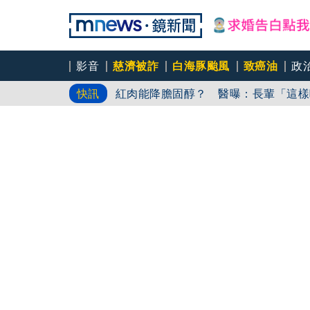
影音
慈濟被詐
白海豚颱風
致癌油
政
與AOP仲裁案二階段判斷出爐 藥華
快訊
紅肉能降膽固醇？ 醫曝：長輩「這樣
「牆還在，等的人卻不在」陳水扁父親