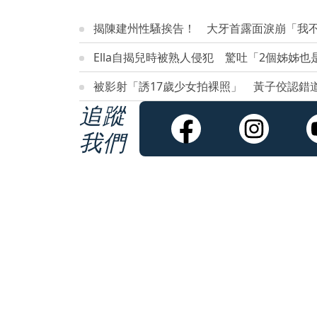
揭陳建州性騷挨告！ 大牙首露面淚崩「我
Ella自揭兒時被熟人侵犯 驚吐「2個姊姊也
被影射「誘17歲少女拍裸照」 黃子佼認錯
追蹤
我們