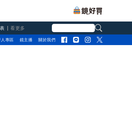
表
看更多
評人專區
鏡主播
關於我們