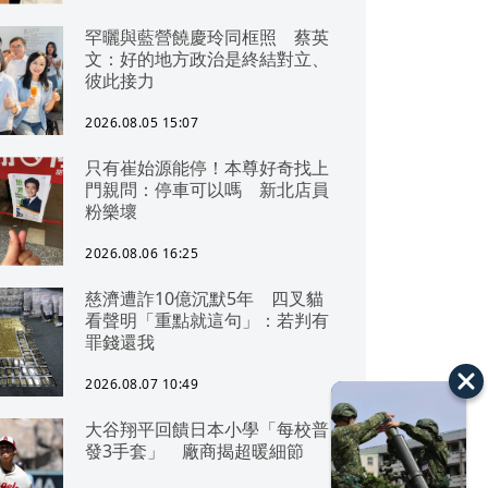
罕曬與藍營饒慶玲同框照 蔡英
文：好的地方政治是終結對立、
彼此接力
2026.08.05 15:07
只有崔始源能停！本尊好奇找上
門親問：停車可以嗎 新北店員
粉樂壞
2026.08.06 16:25
慈濟遭詐10億沉默5年 四叉貓
看聲明「重點就這句」：若判有
罪錢還我
2026.08.07 10:49
大谷翔平回饋日本小學「每校普
發3手套」 廠商揭超暖細節