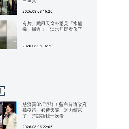
三重奏
2026.08.08 16:20
有片／颱風天窗外驚見「水龍
捲」掃過！ 淡水居民看傻了
2026.08.08 16:20
聞
慈濟買BNT遇詐！藍白昔嗆政府
擋疫苗「必遭天譴」迴力鏢來
了 荒謬語錄一次看
2026.08.06 22:06