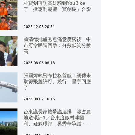
朴寶劍再訪高雄騎到YouBike
了 揪惠利朝聖「寶劍樹」合影
2025.12.08 20:51
賴清德批盧秀燕滿意度落後 中
市府拿民調回擊：分數低笑分數
高
2026.08.06 08:18
張國煒執飛布拉格首航！網傳未
取得飛越許可、繞行 星宇回應
了
2026.08.02 16:16
台東議長家族爭議連爆 涉占農
地避環評1／台東度假村涉圖
利、疑躲環評 吳秀華爭議：概
無參與