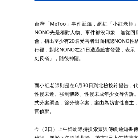
台灣「MeToo」事件延燒，網紅「小紅老師
NONO先是稱對人物、事件都沒印象，無從回
會，指出至少有20名受害者出面指認NONO性
行徑，對此NONO在21日透過臉書發聲，表
刻反省」，隨後神隱。
而小紅老師則是在6月30日到北檢按鈴提告，
性侵未遂、強制猥褻、性侵未成年少女等告訴。
式分案調查，簽分他字案，案由為妨害性自主，
官偵辦。
今（2日）上午婦幼隊持搜索票與傳喚通知書傳
偵訊，並於下午移送北檢。警方2日上午持搜索