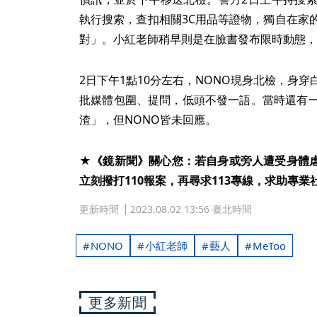
執行搜索，查扣相關3C用品等證物，獨自在家
對」。小紅老師稍早則是在臉書發布限時動態，
2日下午1點10分左右，NONO現身北檢，身
批媒體包圍、提問，低頭不發一語。當時還有一
渣」，但NONO皆未回應。
★《鏡新聞》關心您：若自身或旁人遭受身體
立刻撥打110報案，再尋求113專線，求助專業
更新時間
2023.08.02 13:56 臺北時間
NONO
小紅老師
藝人
MeToo
更多新聞