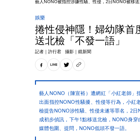
藝人NONO被指控涉嫌性騷、性侵，2日NONO被移
娛樂
捲性侵神隱！婦幼隊首度
送北檢「不發一語」
記者
｜
許行君
攝影
｜
鏡新聞
藝人NONO（陳宣裕）遭網紅「小紅老師」
出面指控NONO性騷擾、性侵等行為，小紅
檢提告NONO涉性騷、性侵未遂等罪名，2日
成初步偵訊，下午1點移送北檢，NONO身
媒體包圍、提問，NONO低頭不發一語。