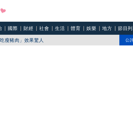
治
國際
財經
社會
生活
體育
娛樂
地方
節目列
藥：財務、業務無重大影響
吃瘦豬肉」效果驚人
公
節悼亡父 老照片吐最痛遺憾