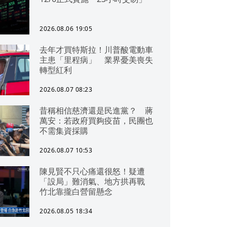
2026.08.06 19:05
去年才買特斯拉！川普酸電動車
主患「里程病」 業界憂美喪失
轉型紅利
2026.08.07 08:23
昔稱相信慈濟還是民進黨？ 蔣
萬安：若政府買夠疫苗，民團也
不需集資採購
2026.08.07 10:53
陳見賢不只心痛還很怒！疑遭
「設局」難消氣、地方拱再戰
竹北靠攏白營留懸念
2026.08.05 18:34