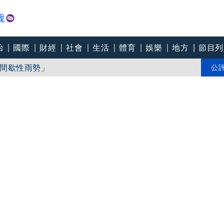
治
國際
財經
社會
生活
體育
娛樂
地方
節目列
間歇性雨勢」
引「超商拿鐵忘結帳案」轟司法輕賤
公
些地區」24小時雨量恐達400毫米