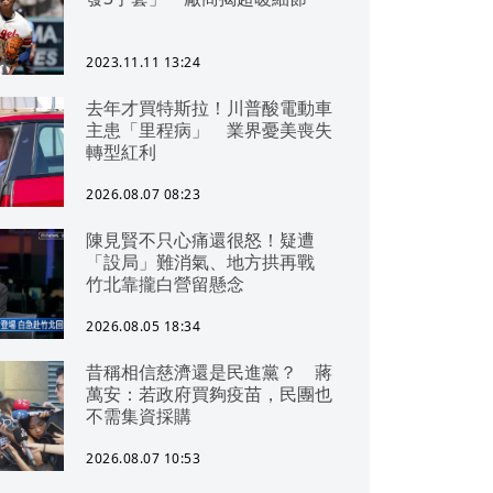
2023.11.11 13:24
去年才買特斯拉！川普酸電動車
主患「里程病」 業界憂美喪失
轉型紅利
2026.08.07 08:23
陳見賢不只心痛還很怒！疑遭
「設局」難消氣、地方拱再戰
竹北靠攏白營留懸念
2026.08.05 18:34
昔稱相信慈濟還是民進黨？ 蔣
萬安：若政府買夠疫苗，民團也
不需集資採購
2026.08.07 10:53