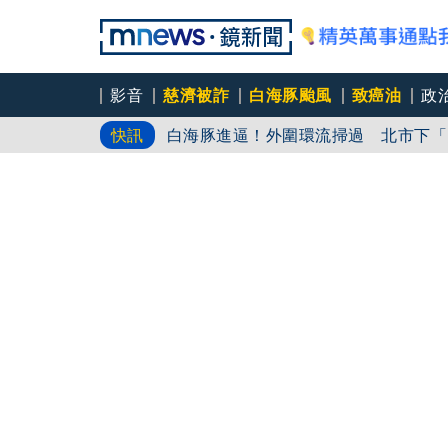
影音
慈濟被詐
白海豚颱風
致癌油
政
白海豚進逼！外圍環流掃過 北市下「
快訊
爆柯文哲換手環又爛膚 陳佩琪父親節
白海豚颱風今晚至明天風雨最劇烈！「這