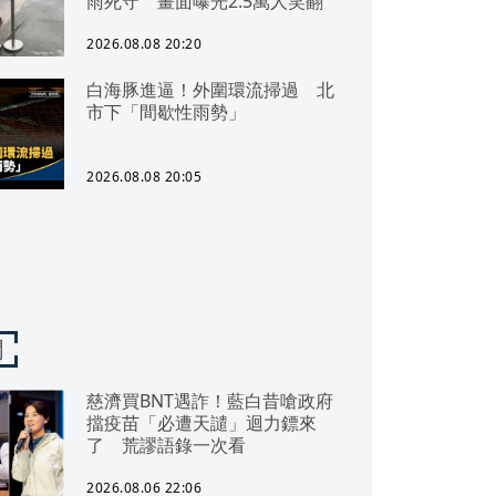
雨死守 畫面曝光2.5萬人笑翻
2026.08.08 20:20
白海豚進逼！外圍環流掃過 北
市下「間歇性雨勢」
2026.08.08 20:05
聞
慈濟買BNT遇詐！藍白昔嗆政府
擋疫苗「必遭天譴」迴力鏢來
了 荒謬語錄一次看
2026.08.06 22:06