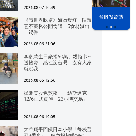
2026.08.07 10:49
漢光42演習
台股投資熱
《請世界吃桌》滷肉爆紅 陳隨
意不藏私公開食譜！5食材滷出
一鍋香
2026.08.06 21:06
李多慧生日豪捐50萬、親搭卡車
送物資 感性謝台灣：沒有大家
就沒我
2026.08.05 12:56
操盤美股免熬夜！ 納斯達克
12/6正式實施「23小時交易」
2026.08.06 19:05
大谷翔平回饋日本小學「每校普
發3手套」 廠商揭超暖細節