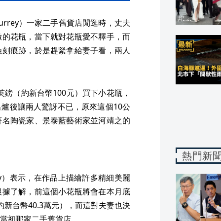
rrey）一家二手舊貨店閒逛時，丈夫
緻的花瓶，當下就對花瓶愛不釋手，而
蝕刻痕跡，於是趕緊拿給妻子看，兩人
英鎊（約新台幣100元）買下小花瓶，
爐後讓兩人驚訝不已，原來這個10公
著名陶瓷家、景泰藍藝術家並河靖之的
熱門新
lroy）表示，在作品上描繪許多精細美麗
根據了解，前這個小花瓶將會在本月底
新台幣40.3萬元），而這對夫妻也決
當初那家二手舊貨店。