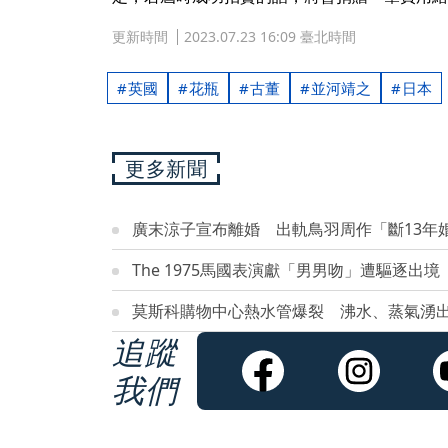
更新時間
2023.07.23 16:09 臺北時間
英國
花瓶
古董
並河靖之
日本
更多新聞
廣末涼子宣布離婚 出軌鳥羽周作「斷13年
The 1975馬國表演獻「男男吻」遭驅逐出
莫斯科購物中心熱水管爆裂 沸水、蒸氣湧出
追蹤
我們