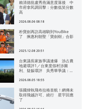
賴清德批盧秀燕滿意度落後 中
市府拿民調回擊：分數低笑分數
高
2026.08.06 08:18
朴寶劍再訪高雄騎到YouBike
了 揪惠利朝聖「寶劍樹」合影
2025.12.08 20:51
台東議長家族爭議連爆 涉占農
地避環評1／台東度假村涉圖
利、疑躲環評 吳秀華爭議：概
無參與
2026.08.05 18:55
張國煒執飛布拉格首航！網傳未
取得飛越許可、繞行 星宇回應
了