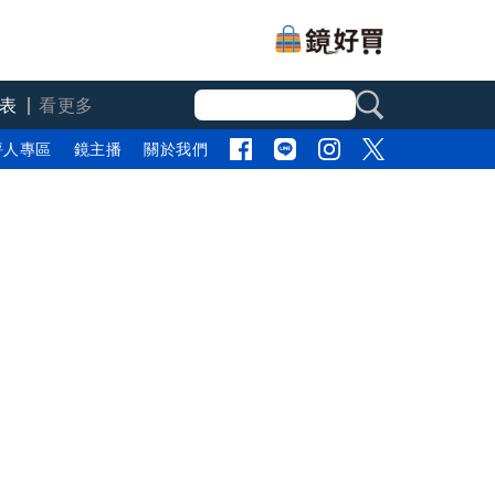
表
看更多
評人專區
鏡主播
關於我們