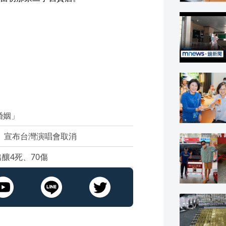
婚姻」
境 宣布台灣演唱會取消
釀4死、70傷