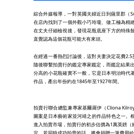
綜合外媒報導，一對英國夫婦近日到薩里郡（Su
在店內找到了一個外觀小巧玲瓏、做工極為精
在丈夫仔細檢視後，發現花瓶底座下方的特殊
直覺認為這個花瓶可能大有來頭。
在經過一番熱烈討論後，這對夫妻決定花費2.5
隨後聯繫拍賣行的鑑定專家鑑定，而鑑定結果出
分高的小花瓶確實不一般，它是日本明治時代
作品，產出年份約在1845年至1927年間。
拍賣行聯合總監兼專家基爾羅伊（Cliona Ki
圖案是日本藝術家並河靖之的作品特色之一。
進入拍賣市場，拍賣行的初步估價為1萬英鎊（約
定，若屆時成功拍賣的話，將會捐贈一筆費用給