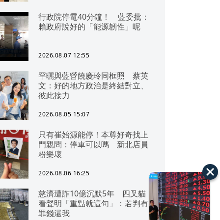
行政院停電40分鐘！ 藍委批：
賴政府說好的「能源韌性」呢
2026.08.07 12:55
罕曬與藍營饒慶玲同框照 蔡英
文：好的地方政治是終結對立、
彼此接力
2026.08.05 15:07
只有崔始源能停！本尊好奇找上
門親問：停車可以嗎 新北店員
粉樂壞
2026.08.06 16:25
慈濟遭詐10億沉默5年 四叉貓
看聲明「重點就這句」：若判有
罪錢還我