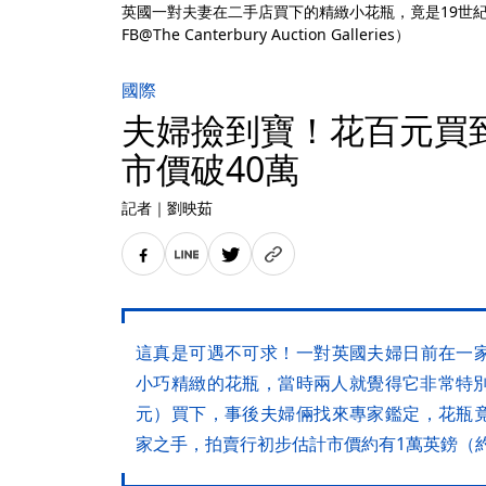
英國一對夫妻在二手店買下的精緻小花瓶，竟是19世
FB@The Canterbury Auction Galleries）
國際
夫婦撿到寶！花百元
市價破40萬
記者
｜
劉映茹
這真是可遇不可求！一對英國夫婦日前在一
小巧精緻的花瓶，當時兩人就覺得它非常特別，
元）買下，事後夫婦倆找來專家鑑定，花瓶
家之手，拍賣行初步估計市價約有1萬英鎊（約