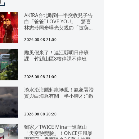
聞
AKIRA台北唱到一半突收兒子告
白「爸爸I LOVE YOU」 驚喜
林志玲同步曝光父親節「披薩蛋
糕」
2026.08.08 21:00
颱風假來了！連江縣明日停班
課 竹縣山區8校停課不停班
2026.08.08 21:00
淡水沿海颳起龍捲風！氣象署證
實與白海豚有關 半小時才消散
2026.08.08 20:20
獨家／TWICE Mina一進華山
「天空秒變臉」！ONCE狂風暴