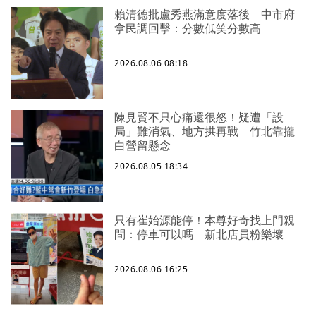
賴清德批盧秀燕滿意度落後 中市府
拿民調回擊：分數低笑分數高
2026.08.06 08:18
陳見賢不只心痛還很怒！疑遭「設
局」難消氣、地方拱再戰 竹北靠攏
白營留懸念
2026.08.05 18:34
只有崔始源能停！本尊好奇找上門親
問：停車可以嗎 新北店員粉樂壞
2026.08.06 16:25