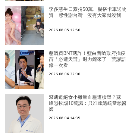
李多慧生日豪捐50萬、親搭卡車送物
資 感性謝台灣：沒有大家就沒我
2026.08.05 12:56
慈濟買BNT遇詐！藍白昔嗆政府擋疫
苗「必遭天譴」迴力鏢來了 荒謬語
錄一次看
2026.08.06 22:06
幫凱道絕食小雞量血壓遭檢舉？蘇一
峰恐挨罰10萬諷：只准賴總統當賴醫
師
2026.08.04 14:35