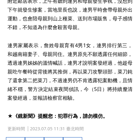
附近鄰居表示，上午有聽到連男和母親發生爭執，沒想到
下午就發生慘案，當地里長也說，連男平時會帶母親外出
運動，也會陪母親到山上種菜、送到市場販售，母子感情
不錯，不知道為什麼會殺害母親。
連男家屬表示，詹姓母親育有4男1女，連男排行第三，
和越南籍妻子、母親同住。連男原先不願透露任何細節，
透過連男姊姊的溫情喊話，連男才說明案發經過，他趁母
親吃午餐時從背後將其推倒，再以菜刀攻擊頭部，菜刀鈍
了還拿第二把菜刀，不過連男仍不肯透露犯案動機，且情
緒不穩，警方決定結束夜間偵訊，今（5日）將持續釐清
案發經過，並報請檢察官相驗。
★《鏡新聞》提醒您：犯罪行為，請勿模仿。
更新時間
2023.07.05 11:31 臺北時間