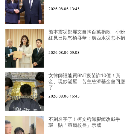
2026.08.06 13:45
熊本震災鄭麗文自掏百萬捐款 小粉
紅見日期怒槓辱華：廣西水災怎不捐
2026.08.06 09:03
女律師誆能買BNT疫苗詐10億！黃
金、現鈔滿屋 苦主慈濟基金會回應
了
2026.08.06 16:45
不刻名字了！柯文哲卸腳鐐改戴手
環 貼「萊爾校長」示威