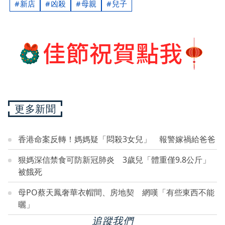
新店
凶殺
母親
兒子
更多新聞
香港命案反轉！媽媽疑「悶殺3女兒」 報警嫁禍給爸爸
狠媽深信禁食可防新冠肺炎 3歲兒「體重僅9.8公斤」
被餓死
母PO蔡天鳳奢華衣帽間、房地契 網嘆「有些東西不能
曬」
追蹤我們