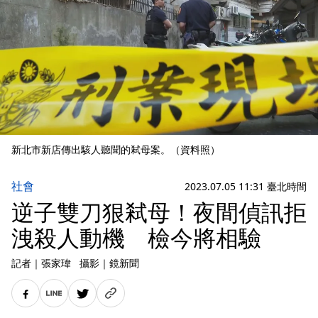
新北市新店傳出駭人聽聞的弒母案。（資料照）
社會
2023.07.05 11:31 臺北時間
逆子雙刀狠弒母！夜間偵訊拒
洩殺人動機 檢今將相驗
記者
｜
張家瑋
攝影
｜
鏡新聞