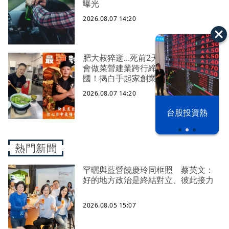
曝光
2026.08.07 14:20
肥大叔猝逝...死前2天還在直播 從不
會做菜營建業跨行締造破億電商帝
國！揭白手起家創業祕辛
2026.08.07 14:20
漢光42演習
台股投資熱
熱門新聞
罕曬與藍營饒慶玲同框照 蔡英文：
好的地方政治是終結對立、彼此接力
2026.08.05 15:07