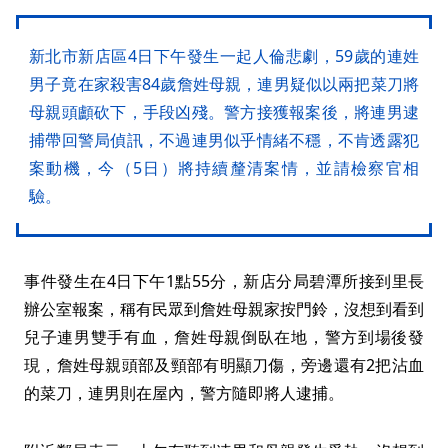
新北市新店區4日下午發生一起人倫悲劇，59歲的連姓
男子竟在家殺害84歲詹姓母親，連男疑似以兩把菜刀將
母親頭顱砍下，手段凶殘。警方接獲報案後，將連男逮
捕帶回警局偵訊，不過連男似乎情緒不穩，不肯透露犯
案動機，今（5日）將持續釐清案情，並請檢察官相
驗。
事件發生在4日下午1點55分，新店分局碧潭所接到里長
辦公室報案，稱有民眾到詹姓母親家按門鈴，沒想到看到
兒子連男雙手有血，詹姓母親倒臥在地，警方到場後發
現，詹姓母親頭部及頸部有明顯刀傷，旁邊還有2把沾血
的菜刀，連男則在屋內，警方隨即將人逮捕。