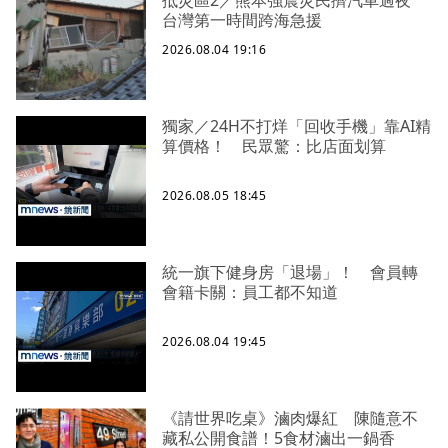
抵災區2／熊本強震災民擠汽車過夜
台灣第一時間跨海急援
2026.08.04 19:16
獨家／24H不打烊「回收手機」靠AI精
算價格！ 民眾驚：比店面划算
2026.08.05 18:45
統一旗下健身房「退場」！ 會員轉
會籍卡關：員工都不知道
2026.08.04 19:45
《請世界吃桌》滷肉爆紅 陳隨意不
藏私公開食譜！5食材滷出一鍋香