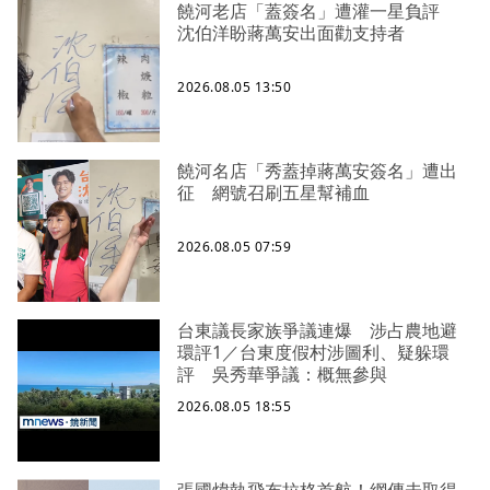
饒河老店「蓋簽名」遭灌一星負評
沈伯洋盼蔣萬安出面勸支持者
2026.08.05 13:50
饒河名店「秀蓋掉蔣萬安簽名」遭出
征 網號召刷五星幫補血
2026.08.05 07:59
台東議長家族爭議連爆 涉占農地避
環評1／台東度假村涉圖利、疑躲環
評 吳秀華爭議：概無參與
2026.08.05 18:55