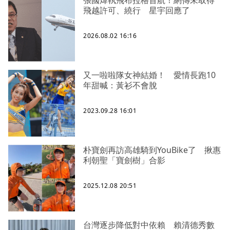
張國煒執飛布拉格首航！網傳未取得
飛越許可、繞行 星宇回應了
2026.08.02 16:16
又一啦啦隊女神結婚！ 愛情長跑10
年甜喊：黃衫不會脫
2023.09.28 16:01
朴寶劍再訪高雄騎到YouBike了 揪惠
利朝聖「寶劍樹」合影
2025.12.08 20:51
台灣逐步降低對中依賴 賴清德秀數