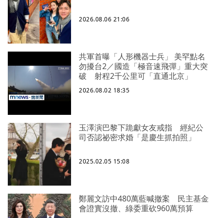
2026.08.06 21:06
共軍首曝「人形機器士兵」 美罕點名
勿擾台2／國造「極音速飛彈」重大突
破 射程2千公里可「直通北京」
2026.08.02 18:35
玉澤演巴黎下跪獻女友戒指 經紀公
司否認祕密求婚「是慶生抓拍照」
2025.02.05 15:08
鄭麗文訪中480萬藍喊撤案 民主基金
會證實沒撤、綠委重砍960萬預算