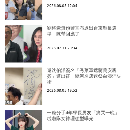
2026.08.05 12:04
劉櫂豪無預警宣布退出台東縣長選
舉 陳瑩回應了
2026.07.31 20:34
邀沈伯洋簽名「秀菜單遮蔣萬安親
簽」遭出征 饒河名店速祭白漆消失
術
2026.08.05 19:52
一粒分手4年學長男友「痛哭一晚」
啦啦隊女神理想型曝光