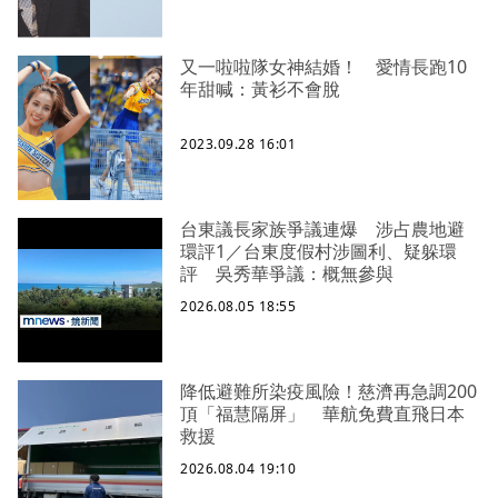
又一啦啦隊女神結婚！ 愛情長跑10
年甜喊：黃衫不會脫
2023.09.28 16:01
台東議長家族爭議連爆 涉占農地避
環評1／台東度假村涉圖利、疑躲環
評 吳秀華爭議：概無參與
2026.08.05 18:55
降低避難所染疫風險！慈濟再急調200
頂「福慧隔屏」 華航免費直飛日本
救援
2026.08.04 19:10