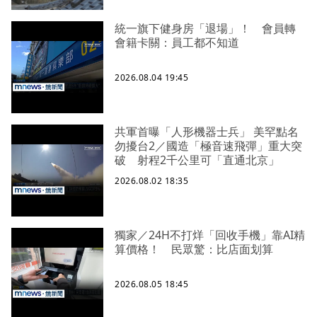
統一旗下健身房「退場」！ 會員轉
會籍卡關：員工都不知道
2026.08.04 19:45
共軍首曝「人形機器士兵」 美罕點名
勿擾台2／國造「極音速飛彈」重大突
破 射程2千公里可「直通北京」
2026.08.02 18:35
獨家／24H不打烊「回收手機」靠AI精
算價格！ 民眾驚：比店面划算
2026.08.05 18:45