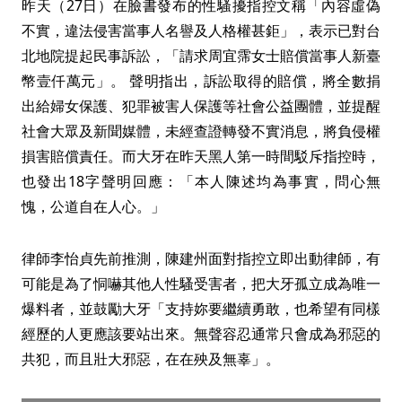
昨天（27日）在臉書發布的性騷擾指控文稱「內容虛偽
不實，違法侵害當事人名譽及人格權甚鉅」，表示已對台
北地院提起民事訴訟，「請求周宜霈女士賠償當事人新臺
幣壹仟萬元」。 聲明指出，訴訟取得的賠償，將全數捐
出給婦女保護、犯罪被害人保護等社會公益團體，並提醒
社會大眾及新聞媒體，未經查證轉發不實消息，將負侵權
損害賠償責任。而大牙在昨天黑人第一時間駁斥指控時，
也發出18字聲明回應：「本人陳述均為事實，問心無
愧，公道自在人心。」
律師李怡貞先前推測，陳建州面對指控立即出動律師，有
可能是為了恫嚇其他人性騷受害者，把大牙孤立成為唯一
爆料者，並鼓勵大牙「支持妳要繼續勇敢，也希望有同樣
經歷的人更應該要站出來。無聲容忍通常只會成為邪惡的
共犯，而且壯大邪惡，在在殃及無辜」。