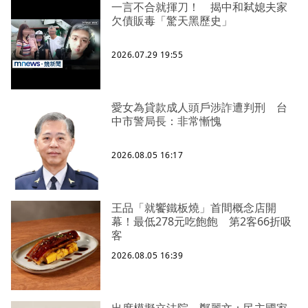
一言不合就揮刀！ 揭中和弒媳夫家
欠債販毒「驚天黑歷史」
2026.07.29 19:55
愛女為貸款成人頭戶涉詐遭判刑 台
中市警局長：非常慚愧
2026.08.05 16:17
王品「就饗鐵板燒」首間概念店開
幕！最低278元吃飽飽 第2客66折吸
客
2026.08.05 16:39
出席模擬立法院 鄭麗文：民主國家