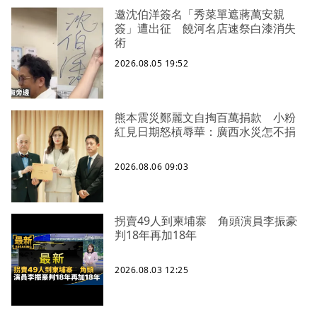
邀沈伯洋簽名「秀菜單遮蔣萬安親
簽」遭出征 饒河名店速祭白漆消失
術
2026.08.05 19:52
熊本震災鄭麗文自掏百萬捐款 小粉
紅見日期怒槓辱華：廣西水災怎不捐
2026.08.06 09:03
拐賣49人到柬埔寨 角頭演員李振豪
判18年再加18年
2026.08.03 12:25