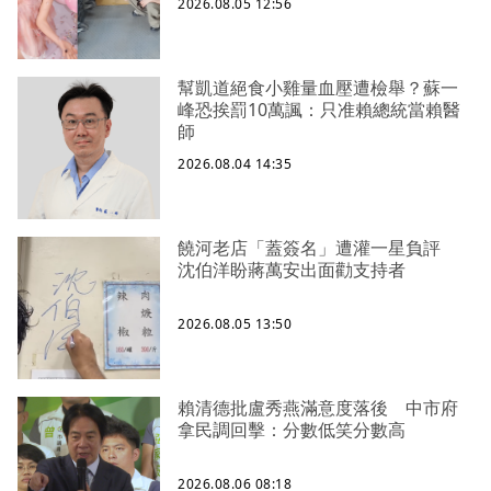
2026.08.05 12:56
幫凱道絕食小雞量血壓遭檢舉？蘇一
峰恐挨罰10萬諷：只准賴總統當賴醫
師
2026.08.04 14:35
饒河老店「蓋簽名」遭灌一星負評
沈伯洋盼蔣萬安出面勸支持者
2026.08.05 13:50
賴清德批盧秀燕滿意度落後 中市府
拿民調回擊：分數低笑分數高
2026.08.06 08:18