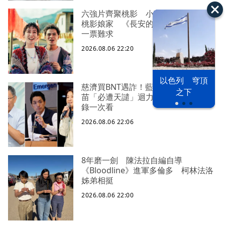
六強片齊聚桃影 小薰《祖先鬼》回
桃影娘家 《長安的荔枝》桃影加映
一票難求
2026.08.06 22:20
以色列 穹頂
慈濟買BNT遇詐！藍白昔嗆政府擋疫
之下
苗「必遭天譴」迴力鏢來了 荒謬語
錄一次看
2026.08.06 22:06
8年磨一劍 陳法拉自編自導
《Bloodline》進軍多倫多 柯林法洛
姊弟相挺
2026.08.06 22:00