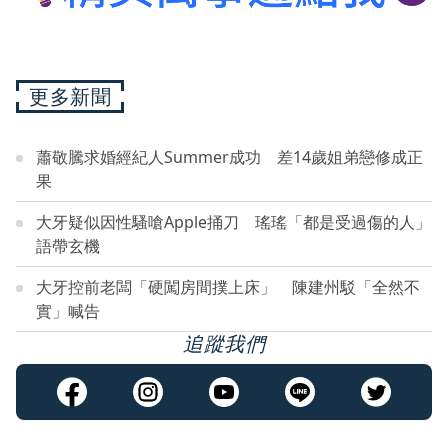
更多新聞
蕭敬騰求婚經紀人Summer成功 差14歲姐弟戀修成正
果
大牙疑似因性騷嗆Apple捅刀 瑤瑤「都是受過傷的人」
語帶玄機
大牙控前老闆「硬闖房間撲上床」 陳建州駁「全然不
實」喊告
追蹤我們