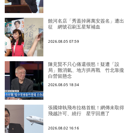
饒河名店「秀蓋掉蔣萬安簽名」遭出
征 網號召刷五星幫補血
2026.08.05 07:59
陳見賢不只心痛還很怒！疑遭「設
局」難消氣、地方拱再戰 竹北靠攏
白營留懸念
2026.08.05 18:34
張國煒執飛布拉格首航！網傳未取得
飛越許可、繞行 星宇回應了
2026.08.02 16:16