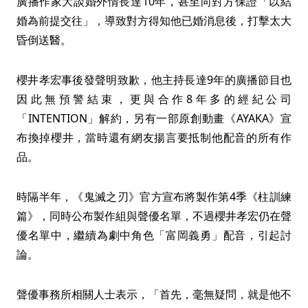
廣播作家大談婚外情長達10年，甚至向對方保證「以結
婚為前提交往」，導致對方得知他已婚消息後，打擊太大
昏倒送醫。
櫻井孝宏事後發聲明致歉，他主持長達9年的廣播節目也
因此無預警結束，更與合作8年多的經紀公司
「INTENTION」解約，另有一部原創動畫《AYAKA》宣
布換掉櫻井，當時還有網友揚言要抵制他配音的所有作
品。
時隔半年，《鬼滅之刃》官方宣布將製作第4季《柱訓練
篇》，同時公布製作組與聲優名單，不過櫻井孝宏仍在聲
優名單中，繼續為劇中角色「富岡義勇」配音，引起討
論。
聲優事務所相關人士表示，「首先，毫無疑問，就是他不