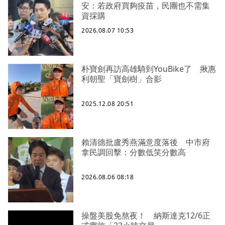
安：若政府買夠疫苗，民團也不需集
資採購
2026.08.07 10:53
朴寶劍再訪高雄騎到YouBike了 揪惠
利朝聖「寶劍樹」合影
2025.12.08 20:51
賴清德批盧秀燕滿意度落後 中市府
拿民調回擊：分數低笑分數高
2026.08.06 08:18
操盤美股免熬夜！ 納斯達克12/6正