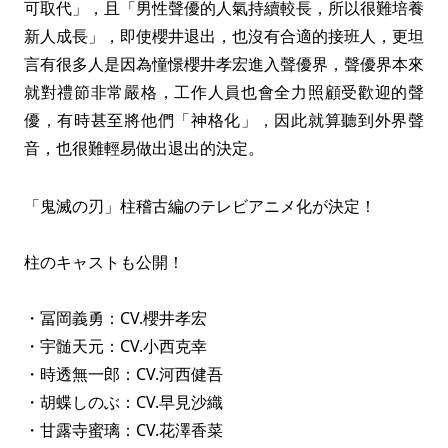
可取代」，且「男性聲優的人氣持續較長，所以很難培養
新人成長」，即使櫻井退出，也沒有合適的接班人，更坦
言有很多人是因為憧憬櫻井孝宏進入聲優界，聲優界本來
就對禮節非常嚴格，工作人員也會全力照顧受歡迎的聲
優，有時甚至將他們「神格化」，因此就算聽到外界聲
音，也很難輕易做出退出的決定。
「鬼滅の刃」柱稽古編のテレビアニメ化が決定！
柱のキャストも公開！
・冨岡義勇：CV.櫻井孝宏
・宇髄天元：CV.小西克幸
・時透無一郎：CV.河西健吾
・胡蝶しのぶ：CV.早見沙織
・甘露寺蜜璃：CV.花澤香菜