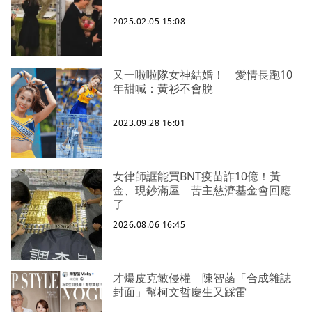
2025.02.05 15:08
又一啦啦隊女神結婚！ 愛情長跑10
年甜喊：黃衫不會脫
2023.09.28 16:01
女律師誆能買BNT疫苗詐10億！黃
金、現鈔滿屋 苦主慈濟基金會回應
了
2026.08.06 16:45
才爆皮克敏侵權 陳智菡「合成雜誌
封面」幫柯文哲慶生又踩雷