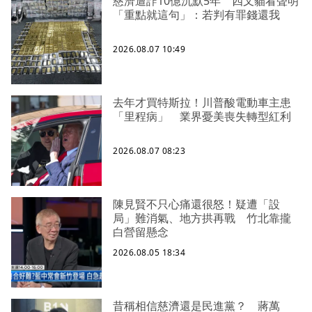
慈濟遭詐10億沉默5年 四叉貓看聲明
「重點就這句」：若判有罪錢還我
2026.08.07 10:49
去年才買特斯拉！川普酸電動車主患
「里程病」 業界憂美喪失轉型紅利
2026.08.07 08:23
陳見賢不只心痛還很怒！疑遭「設
局」難消氣、地方拱再戰 竹北靠攏
白營留懸念
2026.08.05 18:34
昔稱相信慈濟還是民進黨？ 蔣萬