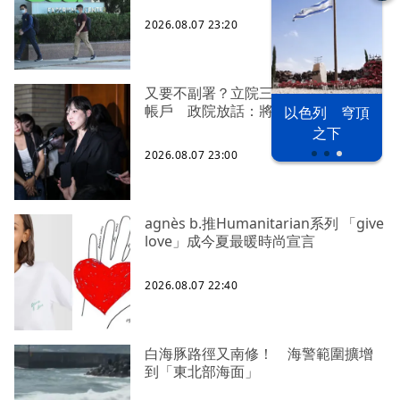
2026.08.07 23:20
又要不副署？立院三讀藍白兒少未來
帳戶 政院放話：將採必要憲政作為
以色列 穹頂
漢光42演習
台股投資熱
之下
2026.08.07 23:00
agnès b.推Humanitarian系列 「give
love」成今夏最暖時尚宣言
2026.08.07 22:40
白海豚路徑又南修！ 海警範圍擴增
到「東北部海面」