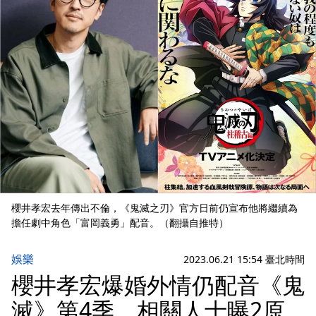
櫻井孝宏去年傳出不倫，《鬼滅之刃》官方日前仍宣布他將繼續為
擔任劇中角色「富岡義勇」配音。（翻攝自推特）
娛樂
2023.06.21 15:54 臺北時間
櫻井孝宏爆婚外情仍配音《鬼
滅》第4季 相關人士曝2原