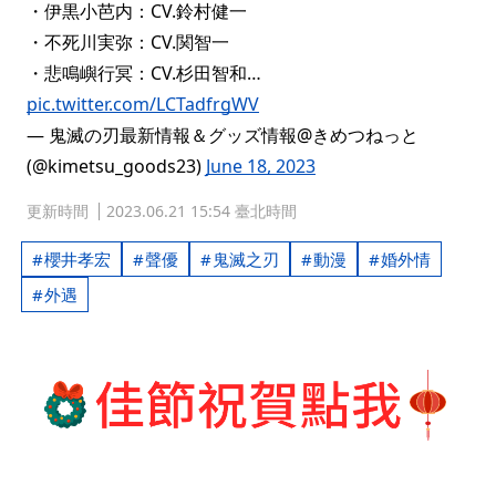
・伊黒小芭内：CV.鈴村健一
・不死川実弥：CV.関智一
・悲鳴嶼行冥：CV.杉田智和…
pic.twitter.com/LCTadfrgWV
— 鬼滅の刃最新情報＆グッズ情報@きめつねっと
(@kimetsu_goods23)
June 18, 2023
更新時間
2023.06.21 15:54 臺北時間
櫻井孝宏
聲優
鬼滅之刃
動漫
婚外情
外遇