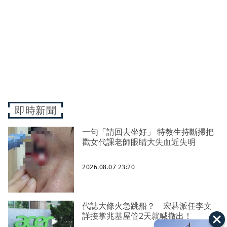
即時新聞
一句「請回去坐好」 特教生持斷掃把
戳女代課老師眼睛大失血近失明
2026.08.07 23:20
代誌大條火急跳船？ 宏碁派任李文
詳接掌兆基屋管2天就喊撤出！