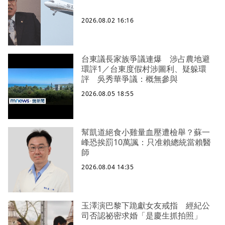
2026.08.02 16:16
台東議長家族爭議連爆 涉占農地避
環評1／台東度假村涉圖利、疑躲環
評 吳秀華爭議：概無參與
2026.08.05 18:55
幫凱道絕食小雞量血壓遭檢舉？蘇一
峰恐挨罰10萬諷：只准賴總統當賴醫
師
2026.08.04 14:35
玉澤演巴黎下跪獻女友戒指 經紀公
司否認祕密求婚「是慶生抓拍照」