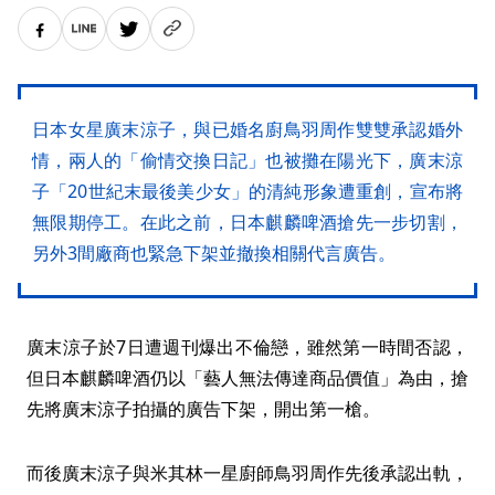
日本女星廣末涼子，與已婚名廚鳥羽周作雙雙承認婚外
情，兩人的「偷情交換日記」也被攤在陽光下，廣末涼
子「20世紀末最後美少女」的清純形象遭重創，宣布將
無限期停工。在此之前，日本麒麟啤酒搶先一步切割，
另外3間廠商也緊急下架並撤換相關代言廣告。
廣末涼子於7日遭週刊爆出不倫戀，雖然第一時間否認，
但日本麒麟啤酒仍以「藝人無法傳達商品價值」為由，搶
先將廣末涼子拍攝的廣告下架，開出第一槍。
而後廣末涼子與米其林一星廚師鳥羽周作先後承認出軌，