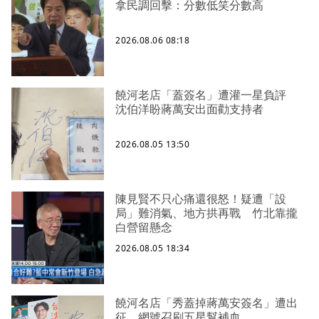
拿民調回擊：分數低笑分數高
2026.08.06 08:18
饒河老店「蓋簽名」遭灌一星負評
沈伯洋盼蔣萬安出面勸支持者
2026.08.05 13:50
陳見賢不只心痛還很怒！疑遭「設
局」難消氣、地方拱再戰 竹北靠攏
白營留懸念
2026.08.05 18:34
饒河名店「秀蓋掉蔣萬安簽名」遭出
征 網號召刷五星幫補血