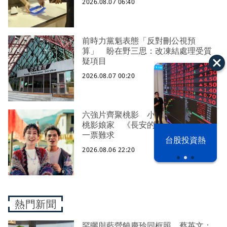
2026.08.07 06:40
前時力黨魁表態「反對刪公視預
算」 盼在野三思：改凍結處理受質
疑項目
2026.08.07 00:20
六強片齊聚桃影 小薰《祖先鬼》回
桃影娘家 《長安的荔枝》桃影加映
以色列 穹頂
一票難求
台股投資熱
之下
2026.08.06 22:20
熱門新聞
罕曬與藍營饒慶玲同框照 蔡英文：