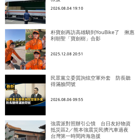
2026.08.04 19:10
朴寶劍再訪高雄騎到YouBike了 揪惠
利朝聖「寶劍樹」合影
2025.12.08 20:51
民眾黨立委質詢炫空軍外套 防長聽
得滿臉問號
2026.08.06 09:55
強震派對照辦引公憤 台日友好物資
抵災區2／熊本強震災民擠汽車過夜
台灣第一時間跨海急援