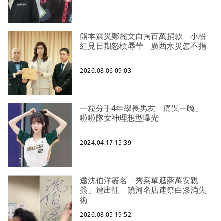
熊本震災鄭麗文自掏百萬捐款 小粉
紅見日期怒槓辱華：廣西水災怎不捐
2026.08.06 09:03
一粒分手4年學長男友「痛哭一晚」
啦啦隊女神理想型曝光
2024.04.17 15:39
邀沈伯洋簽名「秀菜單遮蔣萬安親
簽」遭出征 饒河名店速祭白漆消失
術
2026.08.05 19:52