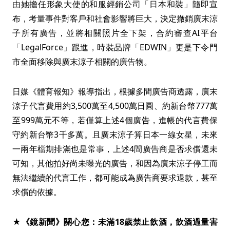
由她擔任形象大使的和服經銷公司「日本和裝」隨即宣
布，考量事件對客戶和社會影響將巨大，決定撤銷廣末涼
子所有廣告，並將相關照片全下架，合約審查AI平台
「LegalForce」跟進，時裝品牌「EDWIN」更是下令門
市全面移除與廣末涼子相關的廣告物。
日媒《體育報知》報導指出，根據多間廣告商透露，廣末
涼子代言費用約3,500萬至4,500萬日圓、約新台幣777萬
至999萬元不等，若僅算上述4個廣告，進帳的代言費保
守約新台幣3千多萬。且廣末涼子算日本一線女星，未來
一兩年檔期排滿也是常事，上述4間廣告商是否求償還未
可知，其他拍好尚未曝光的廣告，和因為廣末涼子停工而
無法繼續的代言工作，都可能成為廣告商要求退款，甚至
求償的依據。
★《鏡新聞》關心您：未滿18歲禁止飲酒，飲酒過量害