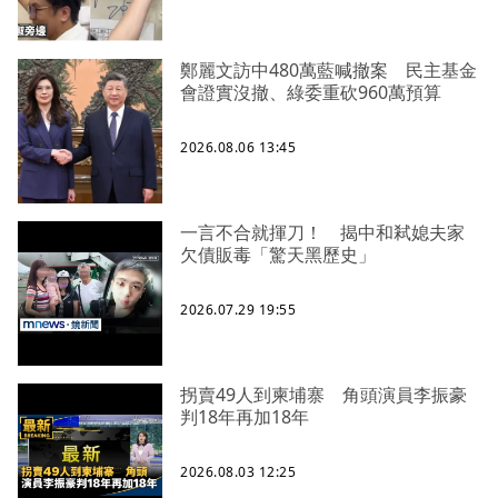
鄭麗文訪中480萬藍喊撤案 民主基金
會證實沒撤、綠委重砍960萬預算
2026.08.06 13:45
一言不合就揮刀！ 揭中和弒媳夫家
欠債販毒「驚天黑歷史」
2026.07.29 19:55
拐賣49人到柬埔寨 角頭演員李振豪
判18年再加18年
2026.08.03 12:25