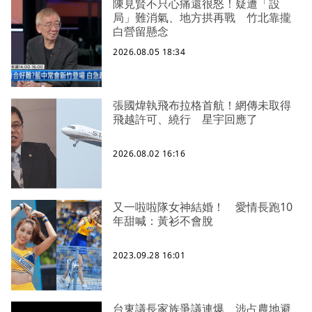
陳見賢不只心痛還很怒！疑遭「設
局」難消氣、地方拱再戰 竹北靠攏
白營留懸念
2026.08.05 18:34
張國煒執飛布拉格首航！網傳未取得
飛越許可、繞行 星宇回應了
2026.08.02 16:16
又一啦啦隊女神結婚！ 愛情長跑10
年甜喊：黃衫不會脫
2023.09.28 16:01
台東議長家族爭議連爆 涉占農地避