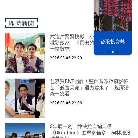
即時新聞
六強片齊聚桃影 小薰《祖先鬼》回
以色列 穹頂
台股投資熱
桃影娘家 《長安的荔枝》桃影加映
之下
一票難求
2026.08.06 22:20
慈濟買BNT遇詐！藍白昔嗆政府擋疫
苗「必遭天譴」迴力鏢來了 荒謬語
錄一次看
2026.08.06 22:06
8年磨一劍 陳法拉自編自導
《Bloodline》進軍多倫多 柯林法洛