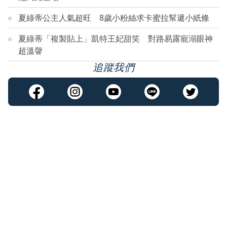
夏綠蒂公主人氣超旺 8歲小粉絲求卡蜜拉幫遞小紙條
夏綠蒂「複製貼上」凱特王妃甜笑 對路易露寵溺眼神
超溫韾
追蹤我們