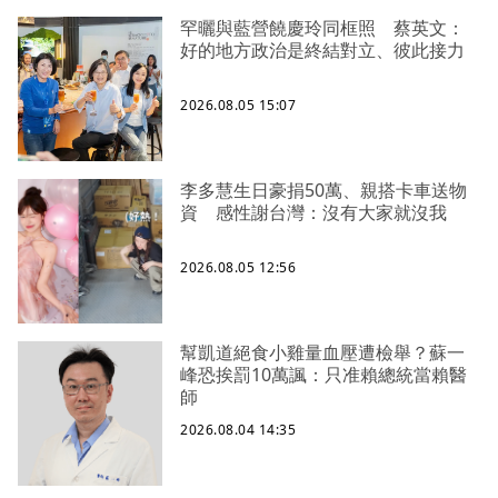
罕曬與藍營饒慶玲同框照 蔡英文：
好的地方政治是終結對立、彼此接力
2026.08.05 15:07
李多慧生日豪捐50萬、親搭卡車送物
資 感性謝台灣：沒有大家就沒我
2026.08.05 12:56
幫凱道絕食小雞量血壓遭檢舉？蘇一
峰恐挨罰10萬諷：只准賴總統當賴醫
師
2026.08.04 14:35