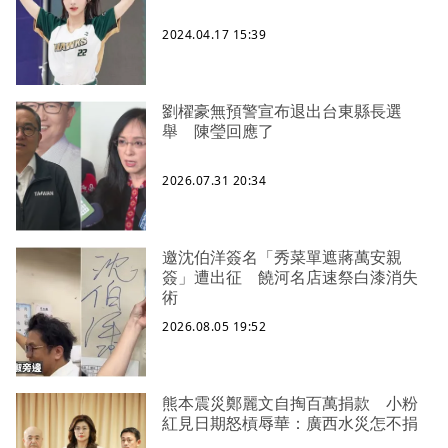
2024.04.17 15:39
劉櫂豪無預警宣布退出台東縣長選
舉 陳瑩回應了
2026.07.31 20:34
邀沈伯洋簽名「秀菜單遮蔣萬安親
簽」遭出征 饒河名店速祭白漆消失
術
2026.08.05 19:52
熊本震災鄭麗文自掏百萬捐款 小粉
紅見日期怒槓辱華：廣西水災怎不捐