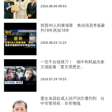
2026.08.06 09:03
拐賣49人到柬埔寨 角頭演員李振豪
判18年再加18年
2026.08.03 12:25
一言不合就揮刀！ 揭中和弒媳夫家
欠債販毒「驚天黑歷史」
2026.07.29 19:55
愛女為貸款成人頭戶涉詐遭判刑 台
中市警局長：非常慚愧