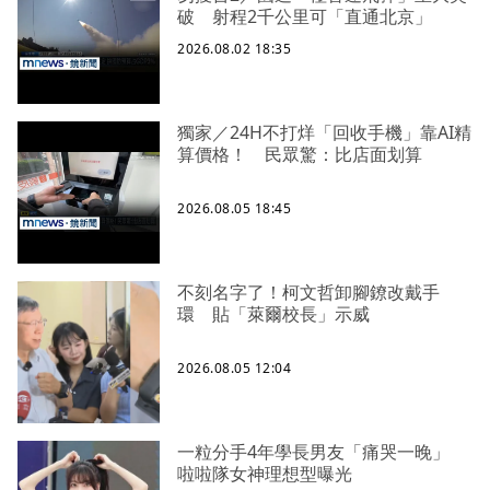
破 射程2千公里可「直通北京」
2026.08.02 18:35
獨家／24H不打烊「回收手機」靠AI精
算價格！ 民眾驚：比店面划算
2026.08.05 18:45
不刻名字了！柯文哲卸腳鐐改戴手
環 貼「萊爾校長」示威
2026.08.05 12:04
一粒分手4年學長男友「痛哭一晚」
啦啦隊女神理想型曝光