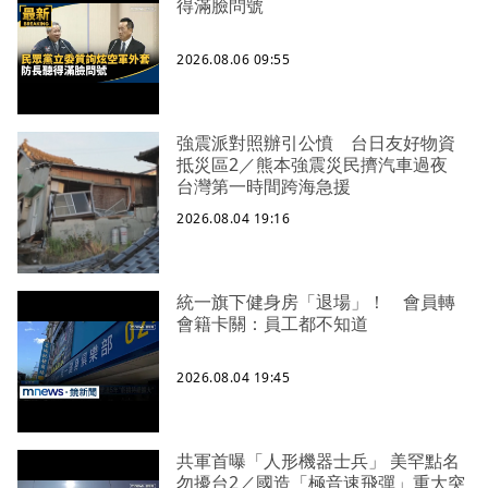
得滿臉問號
2026.08.06 09:55
強震派對照辦引公憤 台日友好物資
抵災區2／熊本強震災民擠汽車過夜
台灣第一時間跨海急援
2026.08.04 19:16
統一旗下健身房「退場」！ 會員轉
會籍卡關：員工都不知道
2026.08.04 19:45
共軍首曝「人形機器士兵」 美罕點名
勿擾台2／國造「極音速飛彈」重大突