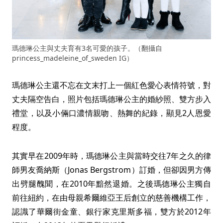
瑪德琳公主與丈夫育有3名可愛的孩子。（翻攝自
princess_madeleine_of_sweden IG）
瑪德琳公主還不忘在文末打上一個紅色愛心表情符號，對
丈夫隔空告白，照片包括瑪德琳公主的婚紗照、雙方步入
禮堂，以及小倆口濃情親吻、熱舞的紀錄，顯見2人恩愛
程度。
其實早在2009年時，瑪德琳公主與當時交往7年之久的律
師男友喬納斯（Jonas Bergstrom）訂婚，但卻因男方傳
出劈腿醜聞，在2010年黯然退婚。之後瑪德琳公主獨自
前往紐約，在由母親希爾維亞王后創立的慈善機構工作，
認識了華爾街金童、銀行家克里斯多福，雙方於2012年