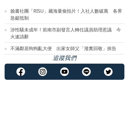
臉書社團「RISU」藏海量偷拍片！入社人數破萬 各界
急籲抵制
涉性騷未成年！前南市副發言人轉任議員助理惹議 今
火速請辭
不滿鄰居狗狗亂大便 出家女師父「潑糞回敬」挨告
追蹤我們