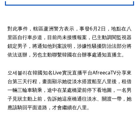
對此事件，轄區蘆洲警方表示，事發6月2日，地點在八
里區自行車步道，目前尚未接獲報案，已主動調閱監視器
鎖定男子，將通知他到案說明，涉嫌性騷擾防治法部分將
依法送辦，另也主動聯繫韓國在台辦事處通知直播主。
오세블리在韓國知名Live實況直播平台AfreecaTV分享來
台第三天行程，畫面顯示她從淡水搭渡船至八里後，租借
一輛三輪車騎乘，途中在某處橋梁前停下看地圖，一名男
子見狀主動上前，告訴她這座橋通往淡水、關渡一帶，她
應該騎回平面道路，才會繼續在八里。