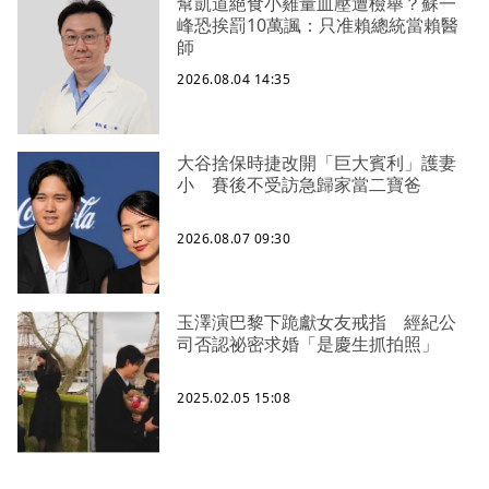
幫凱道絕食小雞量血壓遭檢舉？蘇一
峰恐挨罰10萬諷：只准賴總統當賴醫
師
2026.08.04 14:35
大谷捨保時捷改開「巨大賓利」護妻
小 賽後不受訪急歸家當二寶爸
2026.08.07 09:30
玉澤演巴黎下跪獻女友戒指 經紀公
司否認祕密求婚「是慶生抓拍照」
2025.02.05 15:08