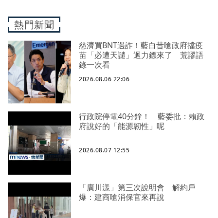
熱門新聞
慈濟買BNT遇詐！藍白昔嗆政府擋疫
苗「必遭天譴」迴力鏢來了 荒謬語
錄一次看
2026.08.06 22:06
行政院停電40分鐘！ 藍委批：賴政
府說好的「能源韌性」呢
2026.08.07 12:55
「廣川漾」第三次說明會 解約戶
爆：建商嗆消保官來再說