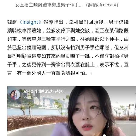
女直播主騎腳踏車突遭男子伸手。（翻攝afreecatv）
韓網
《insight》
報導指出，오세블리回頭後，男子仍繼
續騎機車跟著她，並多次停下與她交談，甚至在某個路段
超車，等機車與三輪車平行之際，往她腰部以下伸手，由
於已超出鏡頭範圍，所以沒有拍到男子手往哪碰，但오세
블리明顯被這突如其來的舉動嚇了一跳，不僅立刻拍掉男
1
|
2
子手，之後更停到一旁拿出雨衣蓋在腿上，表示不悅，直
言「有一個外國人一直跟著我很可怕。」