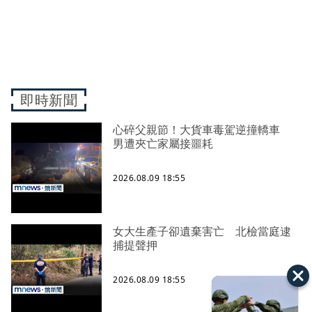
即時新聞
心碎父親節！大貨車毒駕逆撞轎車
男遭夾亡家屬接噩耗
2026.08.09 18:55
女大生產子卻遺棄害亡 北檢當庭逮
捕提聲押
2026.08.09 18:55