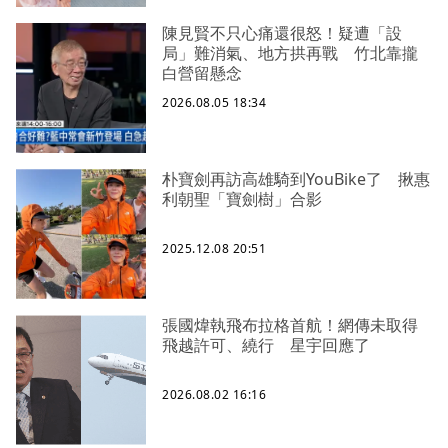
陳見賢不只心痛還很怒！疑遭「設
局」難消氣、地方拱再戰 竹北靠攏
白營留懸念
2026.08.05 18:34
朴寶劍再訪高雄騎到YouBike了 揪惠
利朝聖「寶劍樹」合影
2025.12.08 20:51
張國煒執飛布拉格首航！網傳未取得
飛越許可、繞行 星宇回應了
2026.08.02 16:16