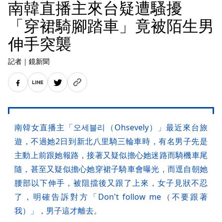
南韓直播主來台疑遭騷擾
「穿裙騎腳踏車」竟被陌生男
伸手突襲
記者
｜
鏡新聞
南韓女直播主「오세블리（Ohsevely）」最近來台旅
遊，不過她2日到新北八里騎三輪車時，有名男子先是
主動上前跟她報路，接著又疑似擔心她迷路而騎機車尾
隨，甚至又疑似擔心她穿裙子騎車會曝光，而逕自朝她
腰部以下伸手，被阻擋後又跟了上來，女子見狀不忍
了，明確告訴對方「Don't follow me（不要跟著
我）」，男子這才離去。