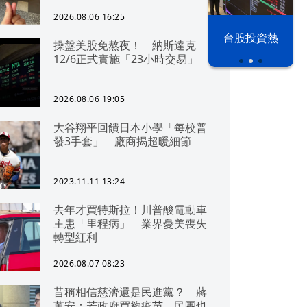
2026.08.06 16:25
漢光42演習
台股投資熱
操盤美股免熬夜！ 納斯達克
12/6正式實施「23小時交易」
2026.08.06 19:05
大谷翔平回饋日本小學「每校普
發3手套」 廠商揭超暖細節
2023.11.11 13:24
去年才買特斯拉！川普酸電動車
主患「里程病」 業界憂美喪失
轉型紅利
2026.08.07 08:23
昔稱相信慈濟還是民進黨？ 蔣
萬安：若政府買夠疫苗，民團也