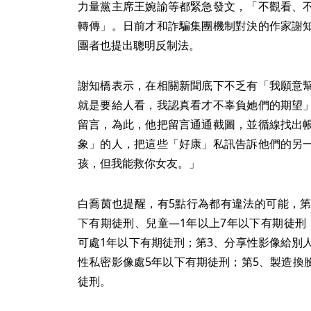
力量黨主席王婉諭等都緊急發文，「不觀看、
轉傳」。日前才和詐騙集團機制對決的作家謝
團者也提出聰明反制法。
謝知橋表示，在相關新聞底下不乏有「我願意
就是要給人看，我認真看才不辜負她們的期望
留言，為此，他把留言通通截圖，並循線找出
象」的人，把這些「好康」私訊告訴他們的另
孩，但我能救你女友。」
白喬茵也提醒，有5點行為都有違法的可能，第
下有期徒刑、兒童—1年以上7年以下有期徒刑
可處1年以下有期徒刑；第3、分享性影像給別
性私密影像處5年以下有期徒刑；第5、製造換臉（
徒刑。