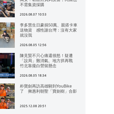
不需集資採購
2026.08.07 10:53
李多慧生日豪捐50萬、親搭卡車
送物資 感性謝台灣：沒有大家
就沒我
2026.08.05 12:56
陳見賢不只心痛還很怒！疑遭
「設局」難消氣、地方拱再戰
竹北靠攏白營留懸念
2026.08.05 18:34
朴寶劍再訪高雄騎到YouBike
了 揪惠利朝聖「寶劍樹」合影
2025.12.08 20:51