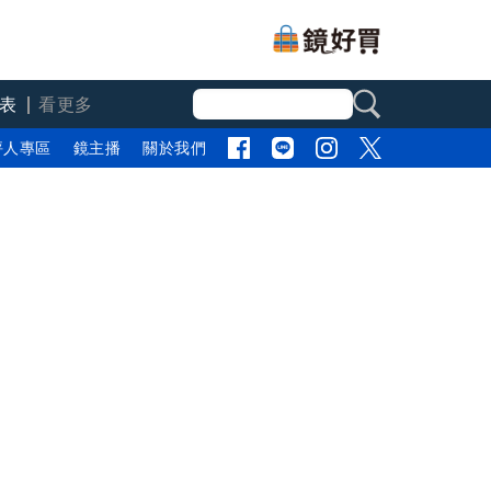
表
看更多
評人專區
鏡主播
關於我們