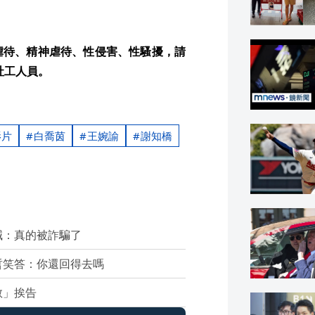
虐待、精神虐待、性侵害、性騷擾，請
社工人員。
影片
白喬茵
王婉諭
謝知橋
喊：真的被詐騙了
哲笑答：你還回得去嗎
敬」挨告