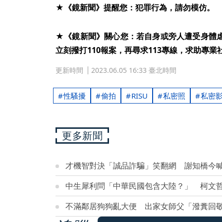
★《鏡新聞》提醒您：犯罪行為，請勿模仿。
★《鏡新聞》關心您：若自身或旁人遭受身體
立刻撥打110報案，再尋求113專線，求助專業
更新時間
2023.06.05 16:33 臺北時間
性騷擾
偷拍
RISU
私密照
私密
更多新聞
才機智對決「誠品詐騙」笑翻網 謝知橋今
中生犀利問「中華民國包含大陸？」 柯文
不滿鄰居狗狗亂大便 出家女師父「潑糞回