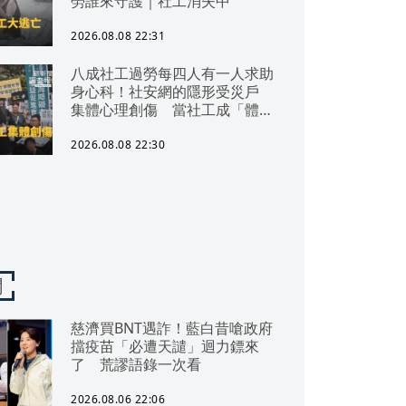
勞誰來守護｜社工消失中
2026.08.08 22:31
八成社工過勞每四人有一人求助
身心科！社安網的隱形受災戶
集體心理創傷 當社工成「體制
代罪羊」 防禦性社工不敢多做
無奈趨勢？耗竭殆盡下的社安網
2026.08.08 22:30
危機｜社工消失中
聞
慈濟買BNT遇詐！藍白昔嗆政府
擋疫苗「必遭天譴」迴力鏢來
了 荒謬語錄一次看
2026.08.06 22:06