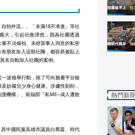
「自拍外流」、「未滿18不准進」等社
量龐大，引起社會譁然，因為社團透過
傳大量不法偷拍、未經當事人同意的私密
若有朋友加入這類社團，都容易被貼上
莫名自動加入社團的案例。
發起一波檢舉行動，除了可向臉書平台檢
因涉及妨礙兒少身心健康、涉嫌性剝削，
熱門新
防護機構」、衛福部「私ME─成人遭散
，其中國民黨高雄市議員白喬茵、時代