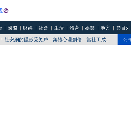
治
國際
財經
社會
生活
體育
娛樂
地方
節目列
！社安網的隱形受災戶 集體心理創傷 當社工成
無奈趨勢？耗竭殆盡下的社安網危機｜社工消失中
爸爸 許富凱哭到眼淚鼻涕直流
公
團悼念：照亮別人的燈塔