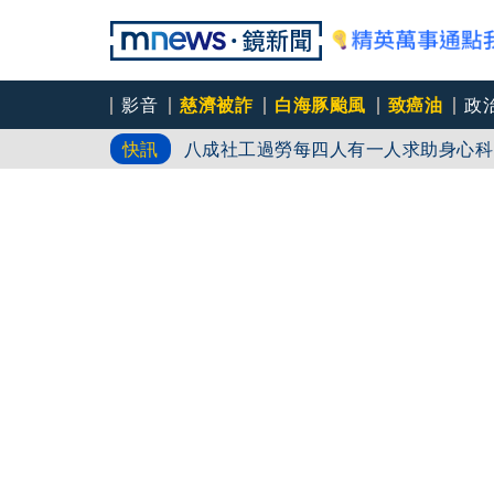
影音
慈濟被詐
白海豚颱風
致癌油
政
八成社工過勞每四人有一人求助身心科
快訊
「體制代罪羊」 防禦性社工不敢多做
父親節登小巨蛋開唱 想到離世三年的
永和豆漿創始人林炳生70歲病逝 集