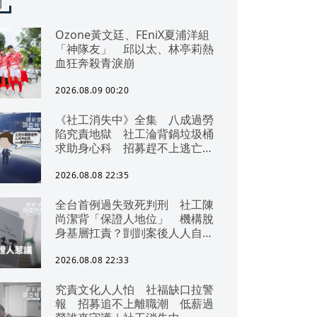
聞
Ozone黃文廷、FEniX夏浦洋組
「神隊友」 邱以太、林亭莉熱
血狂奔殺青淚崩
2026.08.09 00:20
《社工消失中》全集 八成過勞
陷究責地獄 社工淪背鍋垃圾桶
求助身心科 招募趕不上逃亡
潮 全台社工缺口警報 揭薪資
回捐黑幕 血汗錢遭剝削
2026.08.08 22:35
全台首例過失致死判刑 社工陳
尚潔背「保證人地位」 機構脫
身基層扛責？剴剴案後人人自危
｜社工消失中
2026.08.08 22:33
究責文化人人怕 社福缺口拉警
報 招募追不上離職潮 低薪過