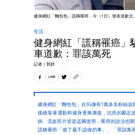
健身網紅「麵包包」謊稱罹癌，今（1日）發表道歉文。（翻
生活
健身網紅「謊稱罹癌」
車道歉：罪該萬死
記者
｜
郭妤
健身網紅「麵包包」在IG擁有1萬多名粉絲追
後續靠著運動和健身逐漸康復，抗癌的勵志
病、流血照片皆是盜圖使用，罹癌的說法也開
謊稱罹癌「做了最不該做的事」、「罪該萬