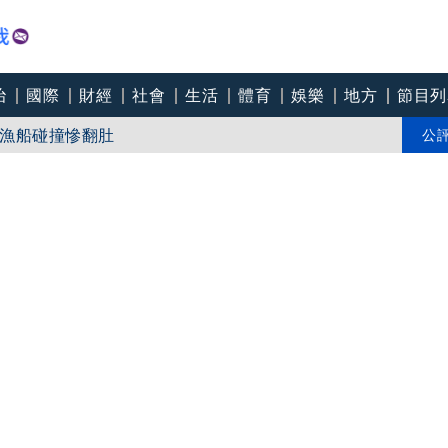
治
國際
財經
社會
生活
體育
娛樂
地方
節目列
漁船碰撞慘翻肚
地下室慘變水池
公
露天泳池」