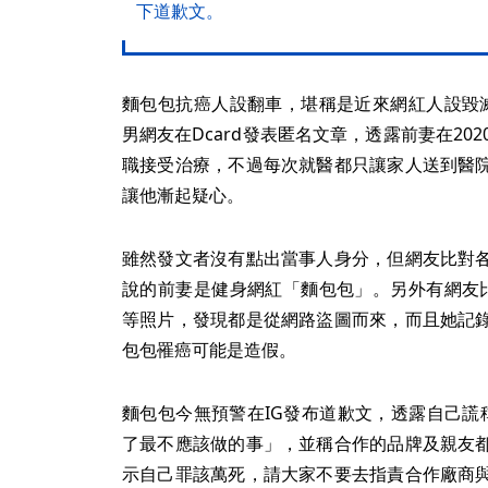
下道歉文。
麵包包抗癌人設翻車，堪稱是近來網紅人設毀
男網友在Dcard發表匿名文章，透露前妻在20
職接受治療，不過每次就醫都只讓家人送到醫
讓他漸起疑心。
雖然發文者沒有點出當事人身分，但網友比對
說的前妻是健身網紅「麵包包」。另外有網友
等照片，發現都是從網路盜圖而來，而且她記
包包罹癌可能是造假。
麵包包今無預警在IG發布道歉文，透露自己謊
了最不應該做的事」，並稱合作的品牌及親友
示自己罪該萬死，請大家不要去指責合作廠商