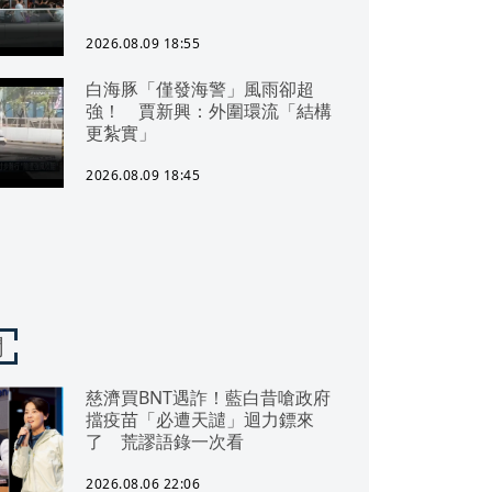
2026.08.09 18:55
白海豚「僅發海警」風雨卻超
強！ 賈新興：外圍環流「結構
更紮實」
2026.08.09 18:45
聞
慈濟買BNT遇詐！藍白昔嗆政府
擋疫苗「必遭天譴」迴力鏢來
了 荒謬語錄一次看
2026.08.06 22:06