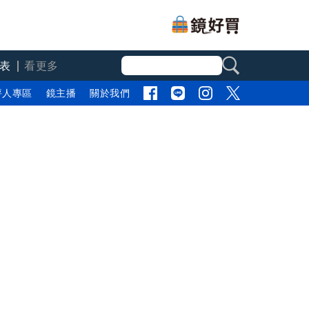
表
看更多
評人專區
鏡主播
關於我們