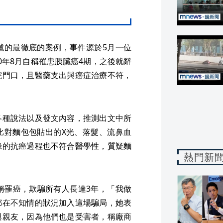
滅的最徹底的案例，事件源於5月一位
20年8月自稱罹患胰臟癌4期，之後就辭
院門口，且醫藥支出與癌症治療不符，
各種說法以及發文內容，推測出文中所
比對麵包包貼出的X光、落髮、流鼻血
錄的抗癌過程也不符合醫學性，質疑麵
熱門新
稱罹癌，欺騙所有人長達3年，「我做
都在不知情的狀況加入這場騙局，她表
與親友，因為他們也是受害者，稱廠商