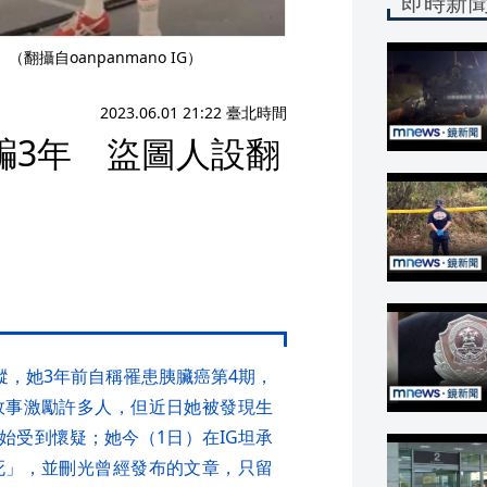
即時新
攝自oanpanmano IG）
2023.06.01 21:22 臺北時間
騙3年 盜圖人設翻
蹤，她3年前自稱罹患胰臟癌第4期，
故事激勵許多人，但近日她被發現生
始受到懷疑；她今（1日）在IG坦承
死」，並刪光曾經發布的文章，只留