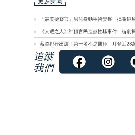
更多新聞
「最美檢察官」男兒身動手術變聲 揭關鍵
《人選之人》神預言民進黨性騷事件 編劇
薪資排行出爐！第一名不是醫師 月領近28
追蹤
我們