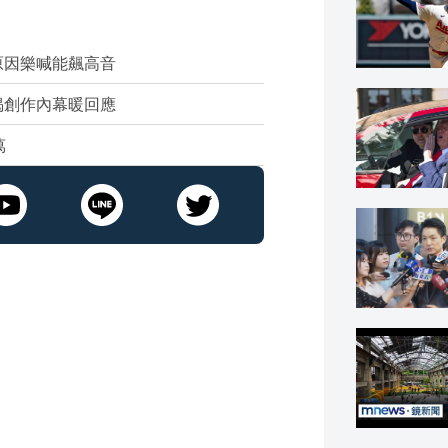
原因樂喊能飆高音
揭創作內幕暖回應
萬