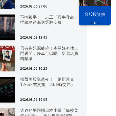
2026.08.06 21:06
漢光42演習
台股投資熱
不捨被宰！ 志工「買牛救命」
從綠島跨海送雲林安養
2026.08.08 13:45
只有崔始源能停！本尊好奇找上
門親問：停車可以嗎 新北店員
粉樂壞
2026.08.06 16:25
操盤美股免熬夜！ 納斯達克
12/6正式實施「23小時交易」
2026.08.06 19:05
大谷翔平回饋日本小學「每校普
發3手套」 廠商揭超暖細節