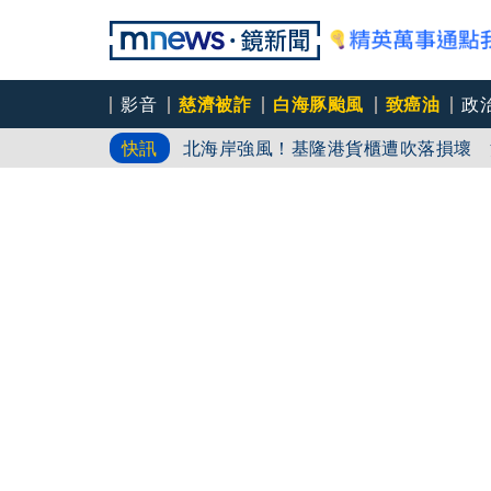
影音
慈濟被詐
白海豚颱風
致癌油
政
北海岸強風！基隆港貨櫃遭吹落損壞 
快訊
滿潮加上颱風...基隆夜市水淹馬路 
恐怖！龍捲風「吹掀屋頂」 住家變「