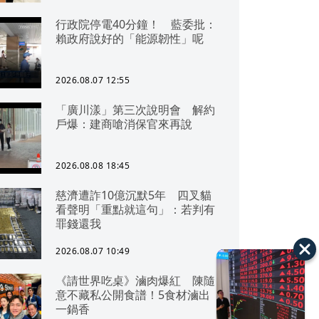
行政院停電40分鐘！ 藍委批：
賴政府說好的「能源韌性」呢
2026.08.07 12:55
「廣川漾」第三次說明會 解約
戶爆：建商嗆消保官來再說
2026.08.08 18:45
慈濟遭詐10億沉默5年 四叉貓
看聲明「重點就這句」：若判有
罪錢還我
2026.08.07 10:49
《請世界吃桌》滷肉爆紅 陳隨
意不藏私公開食譜！5食材滷出
一鍋香