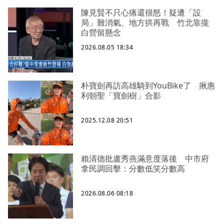
陳見賢不只心痛還很怒！疑遭「設
局」難消氣、地方拱再戰 竹北靠攏
白營留懸念
2026.08.05 18:34
朴寶劍再訪高雄騎到YouBike了 揪惠
利朝聖「寶劍樹」合影
2025.12.08 20:51
賴清德批盧秀燕滿意度落後 中市府
拿民調回擊：分數低笑分數高
2026.08.06 08:18