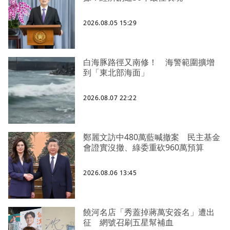
2026.08.05 15:29
白海豚路徑又南修！ 海警範圍擴增
到「東北部海面」
2026.08.07 22:22
鄭麗文訪中480萬藍喊撤案 民主基金
會證實沒撤、綠委重砍960萬預算
2026.08.06 13:45
饒河名店「秀蓋掉蔣萬安簽名」遭出
征 網號召刷五星幫補血