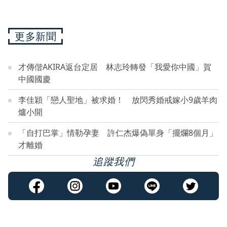
更多新聞
才傳偕AKIRA返台定居 林志玲轉發「我愛你中國」賀
中國國慶
李佳穎「戀人聖地」被求婚！ 放閃秀婚戒嫁小9歲羊肉
爐小開
「自打巴掌」情勒孕妻 許仁杰爆偽單身「擺爛8個月」
才離婚
追蹤我們