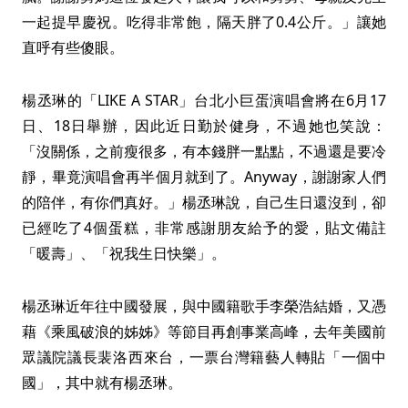
一起提早慶祝。吃得非常飽，隔天胖了0.4公斤。」讓她
直呼有些傻眼。
楊丞琳的「LIKE A STAR」台北小巨蛋演唱會將在6月17
日、18日舉辦，因此近日勤於健身，不過她也笑說：
「沒關係，之前瘦很多，有本錢胖一點點，不過還是要冷
靜，畢竟演唱會再半個月就到了。Anyway，謝謝家人們
的陪伴，有你們真好。」楊丞琳說，自己生日還沒到，卻
已經吃了4個蛋糕，非常感謝朋友給予的愛，貼文備註
「暖壽」、「祝我生日快樂」。
楊丞琳近年往中國發展，與中國籍歌手李榮浩結婚，又憑
藉《乘風破浪的姊姊》等節目再創事業高峰，去年美國前
眾議院議長裴洛西來台，一票台灣籍藝人轉貼「一個中
國」，其中就有楊丞琳。