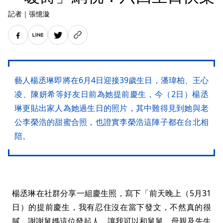
記者
｜
張憶漩
藝人楊丞琳即將在6月4日迎接39歲生日，潘瑋柏、王心
凌、陳妍希等好友日前為她提前慶生，今（2日）楊丞
琳更貼出家人為她過生日的照片，其中難得見到她與老
公李榮浩的甜蜜合照，也證實李榮浩這陣子都在台北相
陪。
楊丞琳在社群分享一組慶生照，寫下「前天晚上（5月31
日）的提前慶生，我有忍住沒在當下發文，不然真的很
膩。謝謝舅媽這位發起人，讓我可以和舅舅、母親及先生