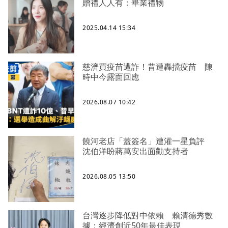
贈禮人人有：畢業禮物
2025.04.14 15:34
慈濟買疫苗遭詐！昔遭轟擋疫苗 陳
時中今露面回應
2026.08.07 10:42
饒河老店「蓋簽名」遭灌一星負評
沈伯洋盼蔣萬安出面勸支持者
2026.08.05 13:50
台灣逐步降低對中依賴 賴清德秀數
據：經濟創近50年最佳表現