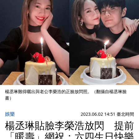
楊丞琳難得曬出與老公李榮浩的正臉放閃照。（翻攝自楊丞琳臉
書）
娛樂
2023.06.02 14:51 臺北時間
楊丞琳貼臉李榮浩放閃 提前
「暖壽」網祝：六四生日快樂