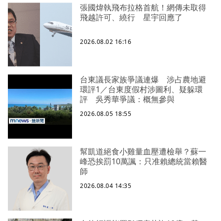
張國煒執飛布拉格首航！網傳未取得
飛越許可、繞行 星宇回應了
2026.08.02 16:16
台東議長家族爭議連爆 涉占農地避
環評1／台東度假村涉圖利、疑躲環
評 吳秀華爭議：概無參與
2026.08.05 18:55
幫凱道絕食小雞量血壓遭檢舉？蘇一
峰恐挨罰10萬諷：只准賴總統當賴醫
師
2026.08.04 14:35