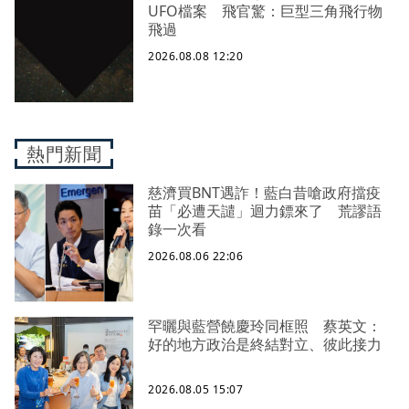
UFO檔案 飛官驚：巨型三角飛行物
飛過
2026.08.08 12:20
熱門新聞
慈濟買BNT遇詐！藍白昔嗆政府擋疫
苗「必遭天譴」迴力鏢來了 荒謬語
錄一次看
2026.08.06 22:06
罕曬與藍營饒慶玲同框照 蔡英文：
好的地方政治是終結對立、彼此接力
2026.08.05 15:07