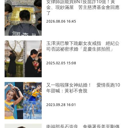
女律師誆能買BNT疫苗詐10億！黃
金、現鈔滿屋 苦主慈濟基金會回應
了
2026.08.06 16:45
玉澤演巴黎下跪獻女友戒指 經紀公
司否認祕密求婚「是慶生抓拍照」
2025.02.05 15:08
又一啦啦隊女神結婚！ 愛情長跑10
年甜喊：黃衫不會脫
2023.09.28 16:01
衛福部長石崇良、食藥署長姜至剛傳