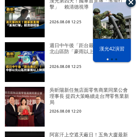
漢光第四天！國軍首直播「濱海打
擊」 賴清德視導
2026.08.08 12:25
週日中午後「距台最近」！ 中部以
漢光42演習
北山區防「豪雨以上降雨」
2026.08.08 12:25
吳昕陽新任無店面零售商業同業公會
理事長 提四大策略續走台灣零售業新
局
2026.08.08 12:20
阿富汗上空遮天蔽日！五角大廈最新