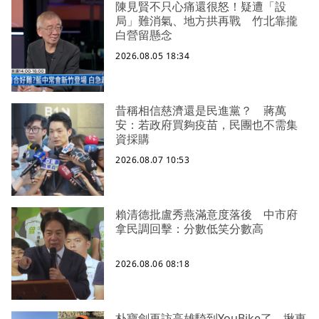
陳見賢不只心痛還很怒！疑遭「設
局」難消氣、地方拱再戰 竹北靠攏
白營留懸念
2026.08.05 18:34
昔稱相信慈濟還是民進黨？ 蔣萬
安：若政府買夠疫苗，民團也不需集
資採購
2026.08.07 10:53
賴清德批盧秀燕滿意度落後 中市府
拿民調回擊：分數低笑分數高
2026.08.06 08:18
朴寶劍再訪高雄騎到YouBike了 揪惠