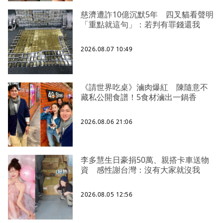
慈濟遭詐10億沉默5年 四叉貓看聲明
「重點就這句」：若判有罪錢還我
2026.08.07 10:49
《請世界吃桌》滷肉爆紅 陳隨意不
藏私公開食譜！5食材滷出一鍋香
2026.08.06 21:06
李多慧生日豪捐50萬、親搭卡車送物
資 感性謝台灣：沒有大家就沒我
2026.08.05 12:56