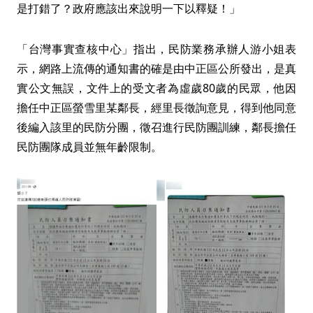
是打錯了？政府應該出來說明一下以釋疑！」
「台灣事實查核中心」指出，民防業務承辦人游小姐表
示，網路上流傳的通知書的確是由中正區公所發出，是真
實公文無誤，文件上的受文者為虛歲80歲的民眾，他因
擔任中正區螢雪里某鄰長，經里長徵詢意見，得到他同意
後編入該里的民防分團，徵召進行民防團訓練，鄰長擔任
民防團隊成員並無年齡限制。