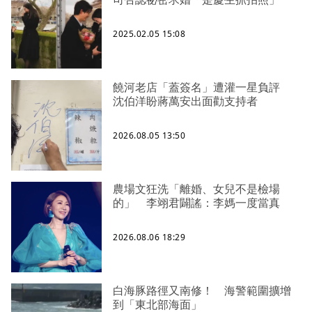
2025.02.05 15:08
饒河老店「蓋簽名」遭灌一星負評
沈伯洋盼蔣萬安出面勸支持者
2026.08.05 13:50
農場文狂洗「離婚、女兒不是檢場
的」 李翊君闢謠：李媽一度當真
2026.08.06 18:29
白海豚路徑又南修！ 海警範圍擴增
到「東北部海面」