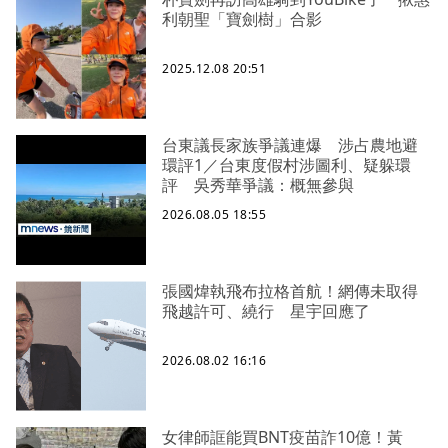
利朝聖「寶劍樹」合影
2025.12.08 20:51
台東議長家族爭議連爆 涉占農地避
環評1／台東度假村涉圖利、疑躲環
評 吳秀華爭議：概無參與
2026.08.05 18:55
張國煒執飛布拉格首航！網傳未取得
飛越許可、繞行 星宇回應了
2026.08.02 16:16
女律師誆能買BNT疫苗詐10億！黃