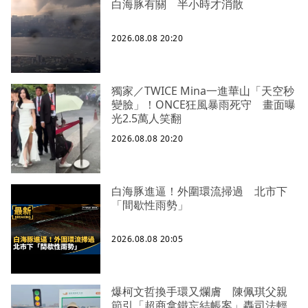
白海豚有關 半小時才消散
2026.08.08 20:20
獨家／TWICE Mina一進華山「天空秒
變臉」！ONCE狂風暴雨死守 畫面曝
光2.5萬人笑翻
2026.08.08 20:20
白海豚進逼！外圍環流掃過 北市下
「間歇性雨勢」
2026.08.08 20:05
爆柯文哲換手環又爛膚 陳佩琪父親
節引「超商拿鐵忘結帳案」轟司法輕