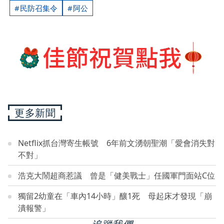
民防召集令
阿公
更多新聞
Netflix抓台灣寄生帳號 6年前文湧朝聖潮「愛會消失對
不對」
浩克大鬧超商惹議 曾是「健美戰士」任國軍門面站C位
獨留2幼童在「車內14小時」釀1死 母起床才發現「崩
潰報警」