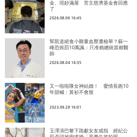
金、現鈔滿屋 苦主慈濟基金會回應
了
2026.08.06 16:45
幫凱道絕食小雞量血壓遭檢舉？蘇一
峰恐挨罰10萬諷：只准賴總統當賴醫
師
2026.08.04 14:35
又一啦啦隊女神結婚！ 愛情長跑10
年甜喊：黃衫不會脫
2023.09.28 16:01
玉澤演巴黎下跪獻女友戒指 經紀公
司否認祕密求婚「是慶生抓拍照」