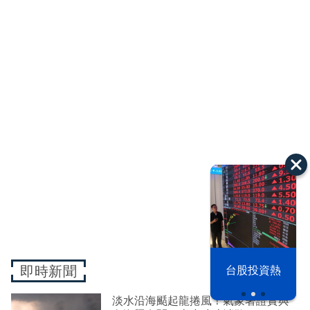
即時新聞
漢光42演習
台股投資熱
淡水沿海颳起龍捲風！氣象署證實與