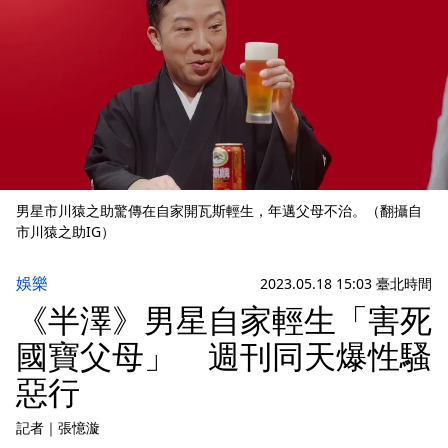
男星市川猿之助驚傳在自家開瓦斯輕生，年邁父母不治。（翻攝自
市川猿之助IG）
娛樂
2023.05.18 15:03 臺北時間
《半澤》男星自家輕生「害死
國寶父母」 週刊同天爆性騷
惡行
記者
｜
張憶漩