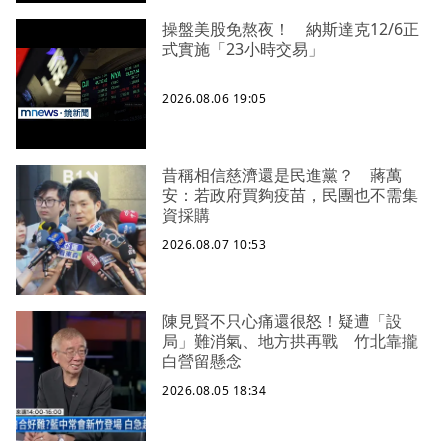
操盤美股免熬夜！ 納斯達克12/6正
式實施「23小時交易」
2026.08.06 19:05
昔稱相信慈濟還是民進黨？ 蔣萬
安：若政府買夠疫苗，民團也不需集
資採購
2026.08.07 10:53
陳見賢不只心痛還很怒！疑遭「設
局」難消氣、地方拱再戰 竹北靠攏
白營留懸念
2026.08.05 18:34