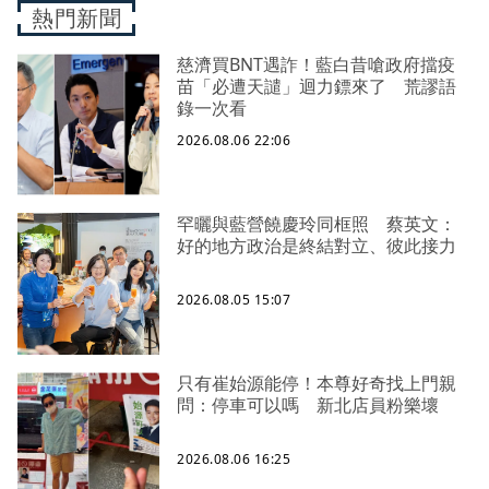
熱門新聞
慈濟買BNT遇詐！藍白昔嗆政府擋疫
苗「必遭天譴」迴力鏢來了 荒謬語
錄一次看
2026.08.06 22:06
罕曬與藍營饒慶玲同框照 蔡英文：
好的地方政治是終結對立、彼此接力
2026.08.05 15:07
只有崔始源能停！本尊好奇找上門親
問：停車可以嗎 新北店員粉樂壞
2026.08.06 16:25