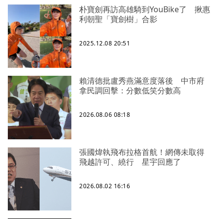
朴寶劍再訪高雄騎到YouBike了 揪惠
利朝聖「寶劍樹」合影
2025.12.08 20:51
賴清德批盧秀燕滿意度落後 中市府
拿民調回擊：分數低笑分數高
2026.08.06 08:18
張國煒執飛布拉格首航！網傳未取得
飛越許可、繞行 星宇回應了
2026.08.02 16:16