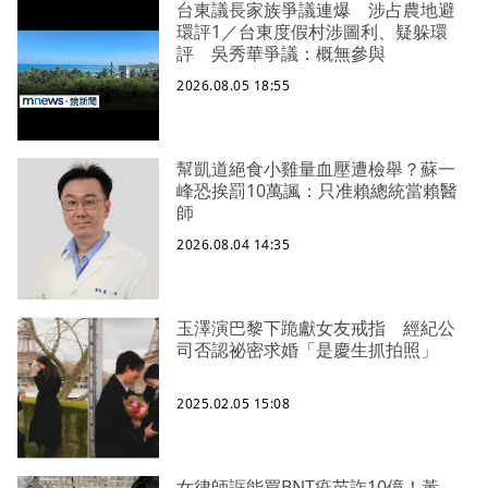
台東議長家族爭議連爆 涉占農地避
環評1／台東度假村涉圖利、疑躲環
評 吳秀華爭議：概無參與
2026.08.05 18:55
幫凱道絕食小雞量血壓遭檢舉？蘇一
峰恐挨罰10萬諷：只准賴總統當賴醫
師
2026.08.04 14:35
玉澤演巴黎下跪獻女友戒指 經紀公
司否認祕密求婚「是慶生抓拍照」
2025.02.05 15:08
女律師誆能買BNT疫苗詐10億！黃