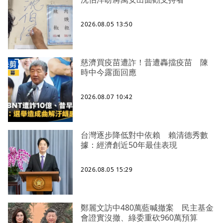
2026.08.05 13:50
慈濟買疫苗遭詐！昔遭轟擋疫苗 陳
時中今露面回應
2026.08.07 10:42
台灣逐步降低對中依賴 賴清德秀數
據：經濟創近50年最佳表現
2026.08.05 15:29
鄭麗文訪中480萬藍喊撤案 民主基金
會證實沒撤、綠委重砍960萬預算