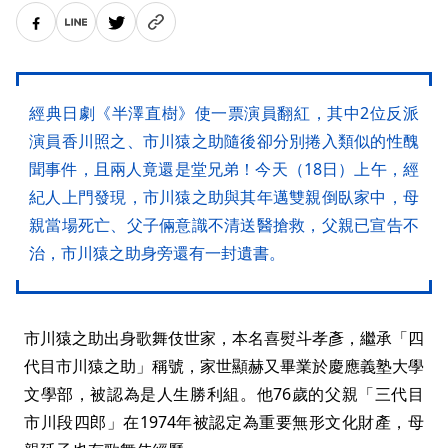
經典日劇《半澤直樹》使一票演員翻紅，其中2位反派
演員香川照之、市川猿之助隨後卻分別捲入類似的性醜
聞事件，且兩人竟還是堂兄弟！今天（18日）上午，經
紀人上門發現，市川猿之助與其年邁雙親倒臥家中，母
親當場死亡、父子倆意識不清送醫搶救，父親已宣告不
治，市川猿之助身旁還有一封遺書。
市川猿之助出身歌舞伎世家，本名喜熨斗孝彥，繼承「四
代目市川猿之助」稱號，家世顯赫又畢業於慶應義塾大學
文學部，被認為是人生勝利組。他76歲的父親「三代目
市川段四郎」在1974年被認定為重要無形文化財產，母