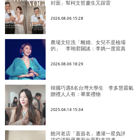
封面」幫柯文哲慶生又踩雷
2026.08.06 15:28
農場文狂洗「離婚、女兒不是檢場
的」 李翊君闢謠：李媽一度當真
2026.08.06 18:29
韓國巧遇8名台灣大學生 李多慧霸氣
贈禮人人有：畢業禮物
2025.04.14 15:34
饒河老店「蓋簽名」遭灌一星負評
沈伯洋盼蔣萬安出面勸支持者