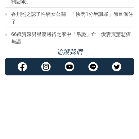
制惡狼」
香川照之認了性騷女公關 「快閃1分半謝罪」節目保住
了
66歲資深男星渡邊裕之家中「吊詭」亡 愛妻震驚悲痛
無語
追蹤我們