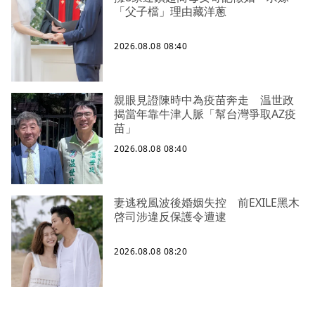
「父子檔」理由藏洋蔥
2026.08.08 08:40
親眼見證陳時中為疫苗奔走 温世政
揭當年靠牛津人脈「幫台灣爭取AZ疫
苗」
2026.08.08 08:40
妻逃稅風波後婚姻失控 前EXILE黑木
啓司涉違反保護令遭逮
2026.08.08 08:20