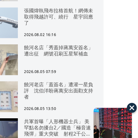
張國煒執飛布拉格首航！網傳未
取得飛越許可、繞行 星宇回應
了
2026.08.02 16:16
饒河名店「秀蓋掉蔣萬安簽名」
遭出征 網號召刷五星幫補血
2026.08.05 07:59
饒河老店「蓋簽名」遭灌一星負
評 沈伯洋盼蔣萬安出面勸支持
者
2026.08.05 13:50
共軍首曝「人形機器士兵」 美
罕點名勿擾台2／國造「極音速
飛彈」重大突破 射程2千公里