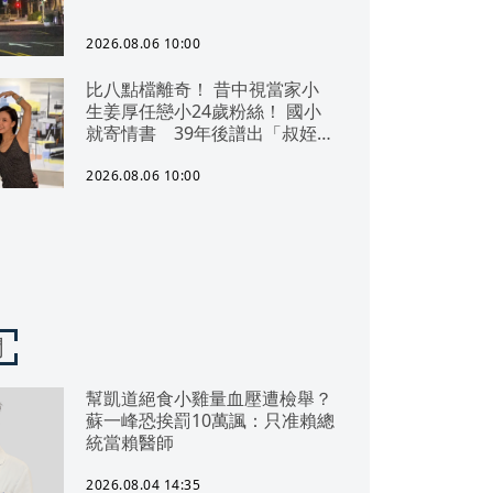
2026.08.06 10:00
比八點檔離奇！ 昔中視當家小
生姜厚任戀小24歲粉絲！ 國小
就寄情書 39年後譜出「叔姪
戀」
2026.08.06 10:00
聞
幫凱道絕食小雞量血壓遭檢舉？
蘇一峰恐挨罰10萬諷：只准賴總
統當賴醫師
2026.08.04 14:35