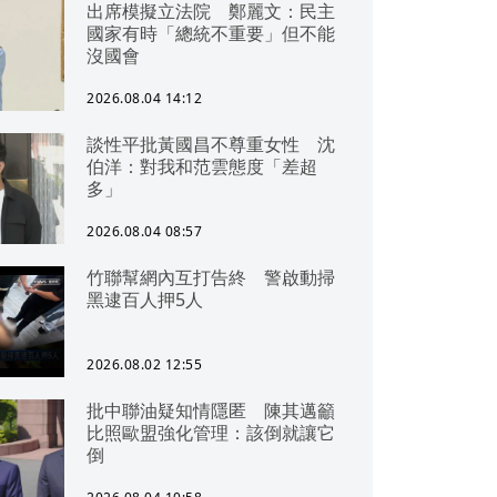
出席模擬立法院 鄭麗文：民主
國家有時「總統不重要」但不能
沒國會
2026.08.04 14:12
談性平批黃國昌不尊重女性 沈
伯洋：對我和范雲態度「差超
多」
2026.08.04 08:57
竹聯幫網內互打告終 警啟動掃
黑逮百人押5人
2026.08.02 12:55
批中聯油疑知情隱匿 陳其邁籲
比照歐盟強化管理：該倒就讓它
倒