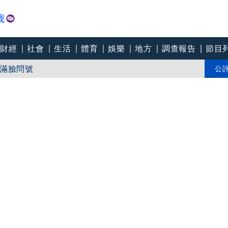
財經
社會
生活
體育
娛樂
地方
調查報告
節目
縫接軌楊文科 延續五支箭與十大交通建設
滿臉問號
公
、阿根廷、秘魯