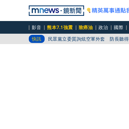
影音
熊本7.1強震
致癌油
政治
國際
拋「雙AI」施政藍圖！徐欣瑩宣示無
快訊
民眾黨立委質詢炫空軍外套 防長聽得
教宗良十四世11月赴南美 訪烏拉圭