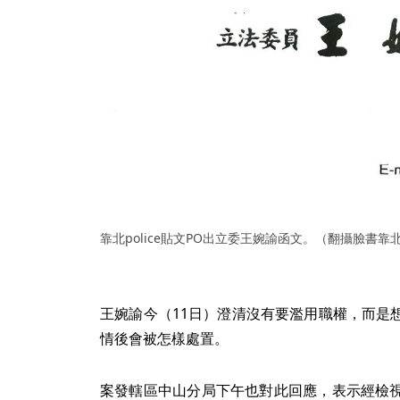
靠北police貼文PO出立委王婉諭函文。（翻攝臉書靠北p
王婉諭今（11日）澄清沒有要濫用職權，而是
情後會被怎樣處置。
案發轄區中山分局下午也對此回應，表示經檢