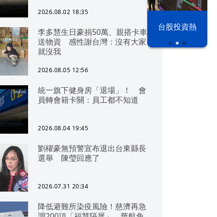
可「直通北京」
2026.08.02 18:35
以色列 穹頂
台股投資熱
李多慧生日豪捐50萬、親搭卡車
之下
送物資 感性謝台灣：沒有大家
就沒我
2026.08.05 12:56
統一旗下健身房「退場」！ 會
員轉會籍卡關：員工都不知道
2026.08.04 19:45
劉櫂豪無預警宣布退出台東縣長
選舉 陳瑩回應了
2026.07.31 20:34
降低避難所染疫風險！慈濟再急
調200頂「福慧隔屏」 華航免