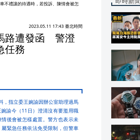
即時新
車不禮讓的待遇時，若投訴、陳情會被怎
2023.05.11 17:43 臺北時間
馬路遭發函 警澄
急任務
文爆料，指立委王婉諭因辦公室助理過馬
婉諭今（11日）澄清沒有要濫用職
陳情後會被怎樣處置。警方也表示未
，屬緊急任務依法免受限制，但警車