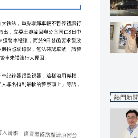
口大執法，重點取締車輛不暫停禮讓行
爆料指出，立委王婉諭因辦公室同仁8日中
未獲警車禮讓，而於9日發函要求警政
手機拍照或錄影，無法確認車號，請警
警車未禮讓行人原因。
行車記錄器跟監視器，這樣濫用職權，
行人罪名扣到最軟的警察頭上」等語，
熱門新