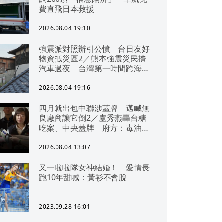
費直飛日本救援
2026.08.04 19:10
強震派對照辦引公憤 台日友好
物資抵災區2／熊本強震災民擠
汽車過夜 台灣第一時間跨海急
援
2026.08.04 19:16
四月就出包中聯涉蓋牌 邁喊無
良廠商讓它倒2／盧秀燕轟台糖
吃案、中央蓋牌 府方：毒油一
直在台中
2026.08.04 13:07
又一啦啦隊女神結婚！ 愛情長
跑10年甜喊：黃衫不會脫
2023.09.28 16:01