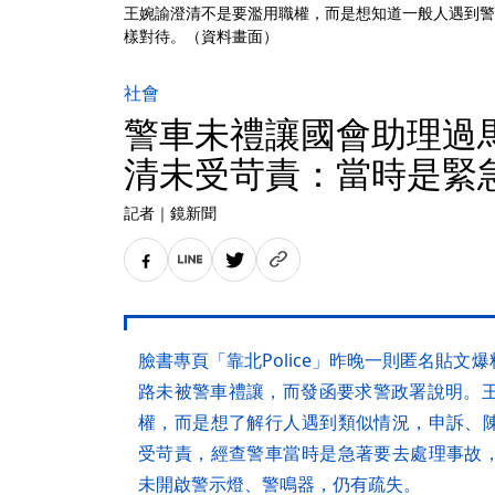
王婉諭澄清不是要濫用職權，而是想知道一般人遇到警
樣對待。（資料畫面）
社會
警車未禮讓國會助理過
清未受苛責：當時是緊
記者
｜
鏡新聞
臉書專頁「靠北Police」昨晚一則匿名貼
路未被警車禮讓，而發函要求警政署說明。王
權，而是想了解行人遇到類似情況，申訴、
受苛責，經查警車當時是急著要去處理事故
未開啟警示燈、警鳴器，仍有疏失。