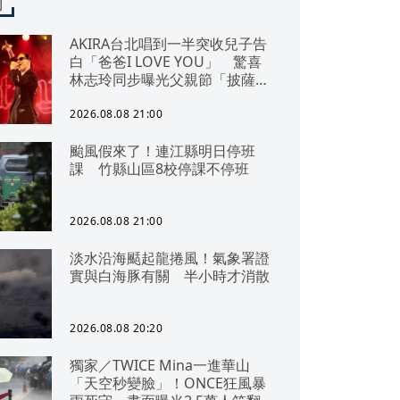
聞
AKIRA台北唱到一半突收兒子告
白「爸爸I LOVE YOU」 驚喜
林志玲同步曝光父親節「披薩蛋
糕」
2026.08.08 21:00
颱風假來了！連江縣明日停班
課 竹縣山區8校停課不停班
2026.08.08 21:00
淡水沿海颳起龍捲風！氣象署證
實與白海豚有關 半小時才消散
2026.08.08 20:20
獨家／TWICE Mina一進華山
「天空秒變臉」！ONCE狂風暴