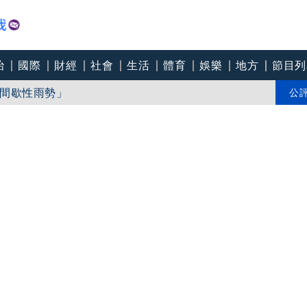
治
國際
財經
社會
生活
體育
娛樂
地方
節目列
間歇性雨勢」
引「超商拿鐵忘結帳案」轟司法輕賤
公
些地區」24小時雨量恐達400毫米