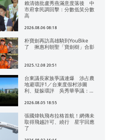
賴清德批盧秀燕滿意度落後 中
市府拿民調回擊：分數低笑分數
高
2026.08.06 08:18
朴寶劍再訪高雄騎到YouBike
了 揪惠利朝聖「寶劍樹」合影
2025.12.08 20:51
台東議長家族爭議連爆 涉占農
地避環評1／台東度假村涉圖
利、疑躲環評 吳秀華爭議：概
無參與
2026.08.05 18:55
張國煒執飛布拉格首航！網傳未
取得飛越許可、繞行 星宇回應
了