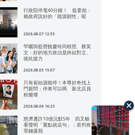
行政院停電40分鐘！ 藍委批：
賴政府說好的「能源韌性」呢
2026.08.07 12:55
罕曬與藍營饒慶玲同框照 蔡英
文：好的地方政治是終結對立、
彼此接力
2026.08.05 15:07
只有崔始源能停！本尊好奇找上
門親問：停車可以嗎 新北店員
粉樂壞
2026.08.06 16:25
慈濟遭詐10億沉默5年 四叉貓
看聲明「重點就這句」：若判有
罪錢還我