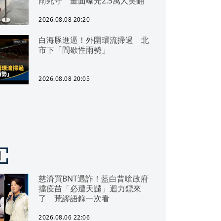
雨死守 畫面曝光2.5萬人笑翻
2026.08.08 20:20
白海豚進逼！外圍環流掃過 北
市下「間歇性雨勢」
2026.08.08 20:05
聞
慈濟買BNT遇詐！藍白昔嗆政府
擋疫苗「必遭天譴」迴力鏢來
了 荒謬語錄一次看
2026.08.06 22:06