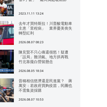
2023.11.11 13:24
去年才買特斯拉！川普酸電動車
主患「里程病」 業界憂美喪失
轉型紅利
2026.08.07 08:23
陳見賢不只心痛還很怒！疑遭
「設局」難消氣、地方拱再戰
竹北靠攏白營留懸念
2026.08.05 18:34
昔稱相信慈濟還是民進黨？ 蔣
萬安：若政府買夠疫苗，民團也
不需集資採購
2026.08.07 10:53