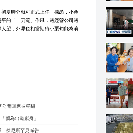
，初夏時分就可正式上任，據悉，小栗
翔平的「二刀流」作風，邊經營公司邊
得人望，外界也相當期待小栗旬能為演
度公開回應被罵翻
說「願為出道獻身」
澤 傑尼斯罕見喊告