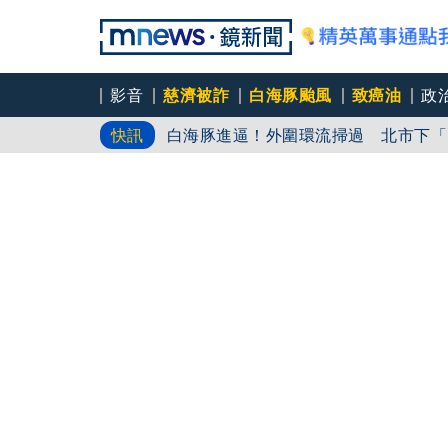
影音
慈濟被詐
白海豚颱風
致癌油
政
白海豚進逼！外圍環流掃過 北市下「
快訊
爆柯文哲換手環又爛膚 陳佩琪父親節
白海豚颱風今晚至明天風雨最劇烈！「這