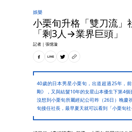
娛樂
小栗旬升格「雙刀流」社
「剩3人→業界巨頭」
記者
｜
張憶漩
40歲的日本男星小栗旬，出道超過25年，
剛》，又與結髮10年的女星山本優生下第4
沒想到小栗旬所屬經紀公司昨（26日）晚慶
旬接任社長，最早夏天就可以看到「小栗旬社