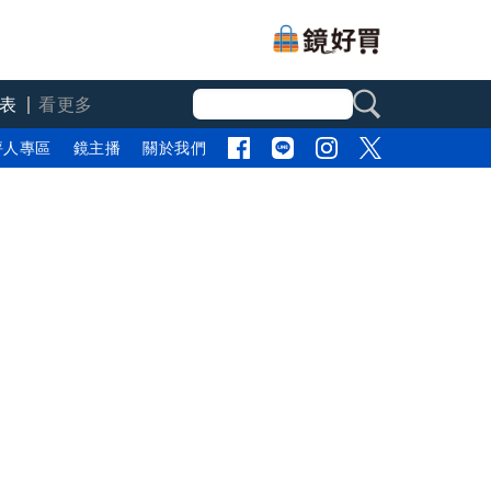
表
看更多
評人專區
鏡主播
關於我們