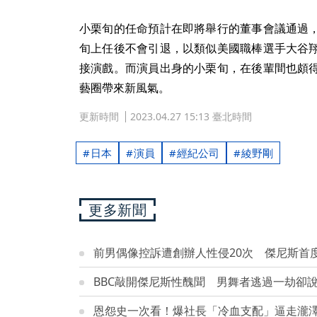
小栗旬的任命預計在即將舉行的董事會議通過
旬上任後不會引退，以類似美國職棒選手大谷
接演戲。而演員出身的小栗旬，在後輩間也頗
藝圈帶來新風氣。
更新時間
2023.04.27 15:13 臺北時間
日本
演員
經紀公司
綾野剛
更多新聞
前男偶像控訴遭創辦人性侵20次 傑尼斯首
BBC敲開傑尼斯性醜聞 男舞者逃過一劫卻
恩怨史一次看！爆社長「冷血支配」逼走瀧