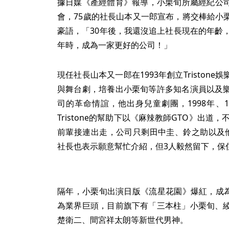
據日媒《產經體育》報導，小栗旬所屬經紀公司「T
會，75歲的社長山本又一郎宣布，將交棒給小
豪語，「30年後，我還沒追上社長現在的年齡
年時，成為一家更好的公司！」
現任社長山本又一郎在1993年創立Triston
與舞台劇，培養出小栗旬等許多知名演員以及
司的革命情誼，他出身兒童劇團，1998年、
Tristone的幫助下以《麻辣教師GTO》出道
前輩接連出走，公司只剩田中圭、鈴之助以及
社長也表示願意幫忙介紹，但3人毅然留下，保
隔年，小栗旬出演日版《流星花園》爆紅，成為日
為業界巨頭，目前旗下有「三本柱」小栗旬、
楚衛二、間宮祥太朗等新世代男神。