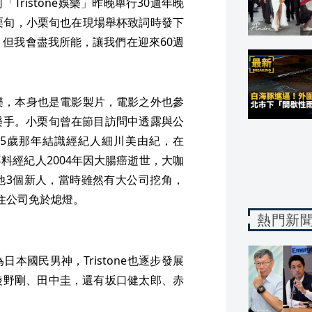
ristone娛樂」昨晚舉行30週年晚
栗旬，小栗旬也在現場舉杯致詞時發下
，但我會盡我所能，讓我們在迎來60週
e娛樂，本身也是電影製片，電影之外也參
樂手。小栗旬曾在節目訪問中透露與公
15歲那年結識經紀人細川美由紀，在
，不料經紀人2004年因大腸癌逝世，大咖
他3個新人，當時雖然有大公司挖角，
住公司免於熄燈。
熱門新
本國民男神，Tristone也逐步發展
綾野剛、田中圭，還有坂口健太郎、赤