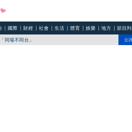
治
國際
財經
社會
生活
體育
娛樂
地方
節目列
「同場不同台」
90歲
公
半天發海警 不排除明天發陸警