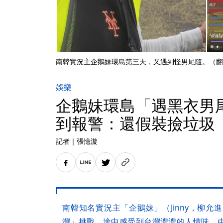
南韓實況主企鵝妹環島第三天，又遇到怪男尾隨。（翻攝自
娛樂
企鵝妹環島「遇黑衣男
到報警：還假裝撿垃圾
記者
｜
張憶漩
南韓知名實況主「企鵝妹」（Jinny，柳允
灣」挑戰，途中感受到台灣濃濃的人情味，