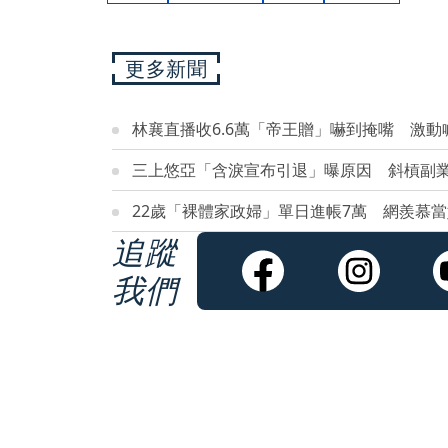
更多新聞
林襄直播收6.6萬「帝王贈」嚇到掩嘴 激
三上悠亞「含淚宣布引退」曝原因 斜槓副業1
22歲「裸體家政婦」單日進帳7萬 網羨慕當
追蹤
我們