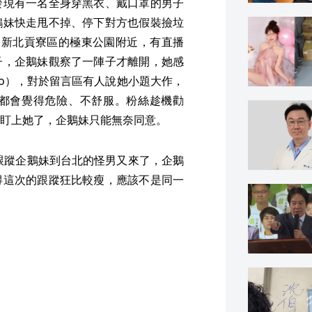
發現有一名全身穿黑衣、戴口罩的男子
鵝妹快走甩不掉、停下對方也假裝撿垃
到新北貢寮區的極東公園附近，有直播
子，企鵝妹觀察了一陣子才離開，她感
do），對於留言區有人說她小題大作，
都會覺得危險、不舒服。粉絲趁機勸
盯上她了，企鵝妹只能無奈同意。
蘭跟蹤企鵝妹到台北的怪男又來了，企鵝
得這次的跟蹤狂比較瘦，應該不是同一