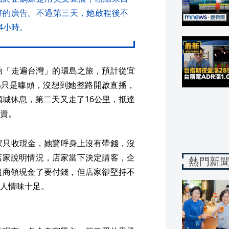
好的廣告。不過第三天，她啟程後不
4小時。
始「走遍台灣」的環島之旅，預計從宜
為只是噱頭，沒想到她整路開啟直播，
頭城休息，第二天又走了16公里，抵達
資。
家只收現金，她驚呼身上沒有帶錢，沒
店家說明情況，店家當下決定請客，企
熱門新
超商領現金了要付錢，但店家卻堅持不
人情味十足。