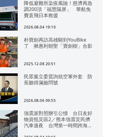
降低避難所染疫風險！慈濟再急
調200頂「福慧隔屏」 華航免
費直飛日本救援
2026.08.04 19:10
朴寶劍再訪高雄騎到YouBike
了 揪惠利朝聖「寶劍樹」合影
2025.12.08 20:51
民眾黨立委質詢炫空軍外套 防
長聽得滿臉問號
2026.08.06 09:55
強震派對照辦引公憤 台日友好
物資抵災區2／熊本強震災民擠
汽車過夜 台灣第一時間跨海急
援