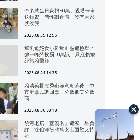
李多慧生日豪捐50萬、親搭卡車
送物資 感性謝台灣：沒有大家
就沒我
2026.08.05 12:56
幫凱道絕食小雞量血壓遭檢舉？
蘇一峰恐挨罰10萬諷：只准賴總
統當賴醫師
2026.08.04 14:35
賴清德批盧秀燕滿意度落後 中
市府拿民調回擊：分數低笑分數
高
2026.08.06 08:18
饒河老店「蓋簽名」遭灌一星負
評 沈伯洋盼蔣萬安出面勸支持
者