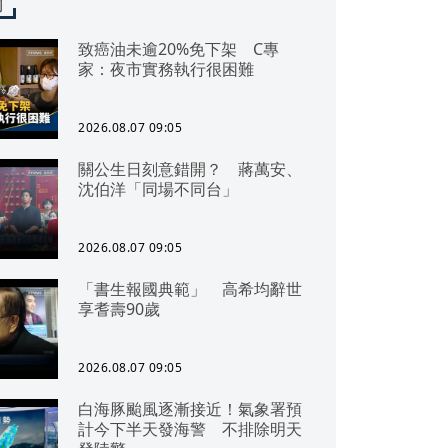
聞
致癌油未逾20%免下架 C專
家：夜市實務執行很困難
2026.08.07 09:05
關公生日刻意錯開？ 蔣萬安、
沈伯洋「同場不同台」
2026.08.07 09:05
「書生報國典範」 高希均辭世
享耆壽90歲
2026.08.07 09:05
白海豚颱風逐漸接近！氣象署預
計今下半天發海警 不排除明天