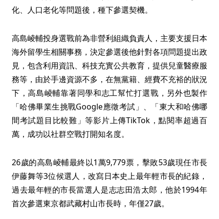
化、人口老化等問題後，種下參選契機。
高島崚輔投身選戰前為非營利組織負責人，主要支援日本
海外留學生相關事務，決定參選後他針對各項問題提出政
見，包含利用資訊、科技充實公共教育，提供兒童醫療服
務等，由於手邊資源不多，在無黨籍、經費不充裕的狀況
下，高島崚輔靠著同學和志工幫忙打選戰，另外也製作
「哈佛畢業生挑戰Google應徵考試」、「東大和哈佛哪
間考試題目比較難」等影片上傳TikTok，點閱率超過百
萬，成功以社群空戰打開知名度。
26歲的高島崚輔最終以1萬9,779票，擊敗53歲現任市長
伊藤舞等3位候選人，改寫日本史上最年輕市長的紀錄，
過去最年輕的市長當選人是志志田浩太郎，他於1994年
首次參選東京都武藏村山市長時，年僅27歲。