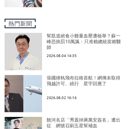
熱門新聞
幫凱道絕食小雞量血壓遭檢舉？蘇一
峰恐挨罰10萬諷：只准賴總統當賴醫
師
2026.08.04 14:35
張國煒執飛布拉格首航！網傳未取得
飛越許可、繞行 星宇回應了
2026.08.02 16:16
饒河名店「秀蓋掉蔣萬安簽名」遭出
征 網號召刷五星幫補血