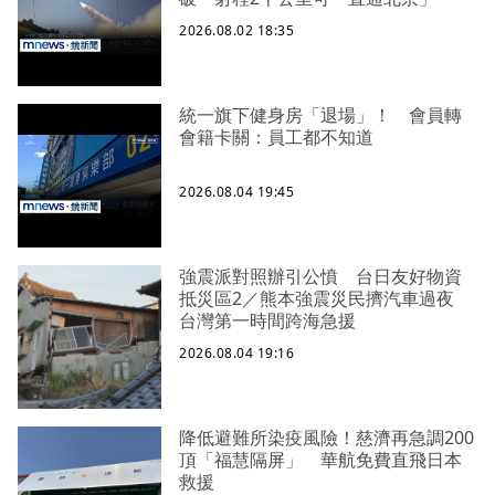
2026.08.02 18:35
統一旗下健身房「退場」！ 會員轉
會籍卡關：員工都不知道
2026.08.04 19:45
強震派對照辦引公憤 台日友好物資
抵災區2／熊本強震災民擠汽車過夜
台灣第一時間跨海急援
2026.08.04 19:16
降低避難所染疫風險！慈濟再急調200
頂「福慧隔屏」 華航免費直飛日本
救援