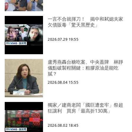
一言不合就揮刀！ 揭中和弒媳夫家
欠債販毒「驚天黑歷史」
2026.07.29 19:55
盧秀燕轟台糖吃案、中央蓋牌 林靜
儀點破製程關鍵：粗膠原油是能吃
膩？
2026.08.04 15:55
獨家／建商老闆「國巨遭套牢」祭超
狂讓利 買房「最高折130萬」
2026.08.02 18:45