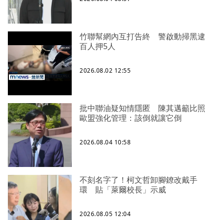
竹聯幫網內互打告終 警啟動掃黑逮
百人押5人
2026.08.02 12:55
批中聯油疑知情隱匿 陳其邁籲比照
歐盟強化管理：該倒就讓它倒
2026.08.04 10:58
不刻名字了！柯文哲卸腳鐐改戴手
環 貼「萊爾校長」示威
2026.08.05 12:04