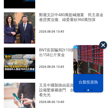
鄭麗文訪中480萬藍喊撤案 民主基金
會證實沒撤、綠委重砍960萬預算
2026.08.06 13:45
BNT疫苗騙局詐10億！ 檢起訴6人搜
出158公斤黃金
2026.08.06 13:45
以色列 穹頂
台股投資熱
之下
又見中國製路由器資安漏洞！逾20款
設備驚爆藏後門 全球十萬用戶恐遭
看光光
2026.08.06 13:40