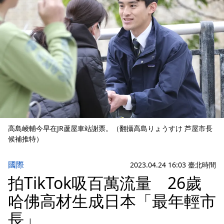
高島崚輔今早在JR蘆屋車站謝票。（翻攝高島りょうすけ 芦屋市長
候補推特）
國際
2023.04.24 16:03 臺北時間
拍TikTok吸百萬流量 26歲
哈佛高材生成日本「最年輕市
長」