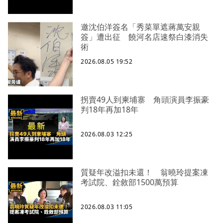
邀沈伯洋簽名「秀菜單遮蔣萬安親
簽」遭出征 饒河名店速祭白漆消失
術
2026.08.05 19:52
拐賣49人到柬埔寨 角頭演員李振豪
判18年再加18年
2026.08.03 12:25
質疑年改溢扣未還！ 翁曉玲提案凍
考試院、銓敘部1500萬預算
2026.08.03 11:05