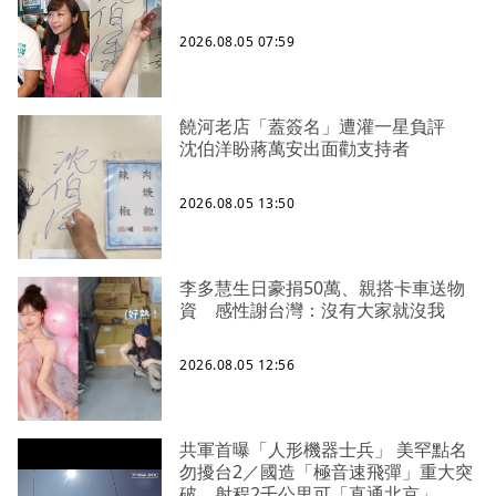
2026.08.05 07:59
饒河老店「蓋簽名」遭灌一星負評
沈伯洋盼蔣萬安出面勸支持者
2026.08.05 13:50
李多慧生日豪捐50萬、親搭卡車送物
資 感性謝台灣：沒有大家就沒我
2026.08.05 12:56
共軍首曝「人形機器士兵」 美罕點名
勿擾台2／國造「極音速飛彈」重大突
破 射程2千公里可「直通北京」