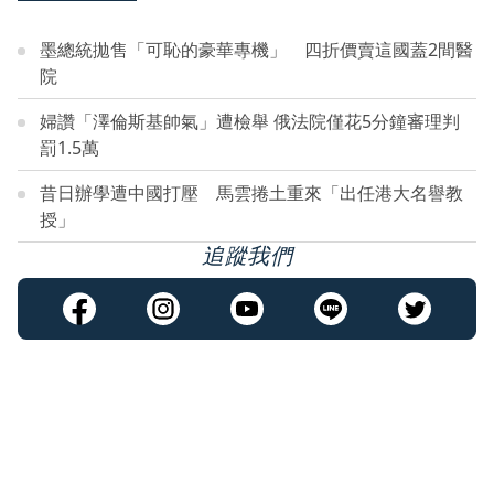
墨總統拋售「可恥的豪華專機」 四折價賣這國蓋2間醫
院
婦讚「澤倫斯基帥氣」遭檢舉 俄法院僅花5分鐘審理判
罰1.5萬
昔日辦學遭中國打壓 馬雲捲土重來「出任港大名譽教
授」
追蹤我們