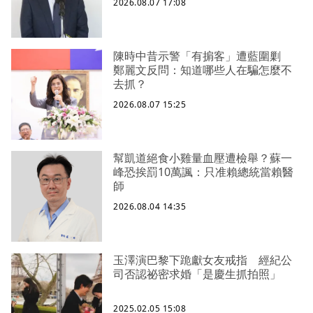
2026.08.07 17:08
陳時中昔示警「有掮客」遭藍圍剿
鄭麗文反問：知道哪些人在騙怎麼不
去抓？
2026.08.07 15:25
幫凱道絕食小雞量血壓遭檢舉？蘇一
峰恐挨罰10萬諷：只准賴總統當賴醫
師
2026.08.04 14:35
玉澤演巴黎下跪獻女友戒指 經紀公
司否認祕密求婚「是慶生抓拍照」
2025.02.05 15:08