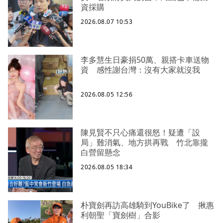
資採購
2026.08.07 10:53
李多慧生日豪捐50萬、親搭卡車送物
資 感性謝台灣：沒有大家就沒我
2026.08.05 12:56
陳見賢不只心痛還很怒！疑遭「設
局」難消氣、地方拱再戰 竹北靠攏
白營留懸念
2026.08.05 18:34
朴寶劍再訪高雄騎到YouBike了 揪惠
利朝聖「寶劍樹」合影