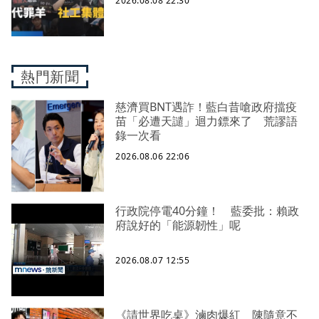
2026.08.08 22:30
盡下的社安網危機｜社工消失中
熱門新聞
慈濟買BNT遇詐！藍白昔嗆政府擋疫
苗「必遭天譴」迴力鏢來了 荒謬語
錄一次看
2026.08.06 22:06
行政院停電40分鐘！ 藍委批：賴政
府說好的「能源韌性」呢
2026.08.07 12:55
《請世界吃桌》滷肉爆紅 陳隨意不