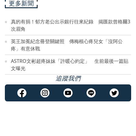
更多新聞
真的有捐！郁方老公出示銀行往來紀錄 揭匯款曾格爾3
次眉角
英王加冕紀念冊登關鍵照 傳梅根心疼兒女「沒阿公
疼」有意休戰
ASTRO文彬超疼妹妹「許暖心約定」 生前最後一篇貼
文曝光
追蹤我們