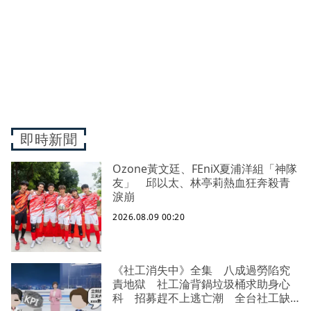
即時新聞
Ozone黃文廷、FEniX夏浦洋組「神隊
友」 邱以太、林亭莉熱血狂奔殺青
淚崩
2026.08.09 00:20
《社工消失中》全集 八成過勞陷究
責地獄 社工淪背鍋垃圾桶求助身心
科 招募趕不上逃亡潮 全台社工缺