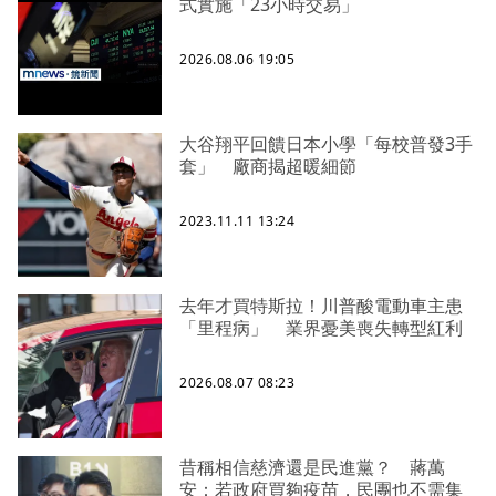
式實施「23小時交易」
2026.08.06 19:05
大谷翔平回饋日本小學「每校普發3手
套」 廠商揭超暖細節
2023.11.11 13:24
去年才買特斯拉！川普酸電動車主患
「里程病」 業界憂美喪失轉型紅利
2026.08.07 08:23
昔稱相信慈濟還是民進黨？ 蔣萬
安：若政府買夠疫苗，民團也不需集