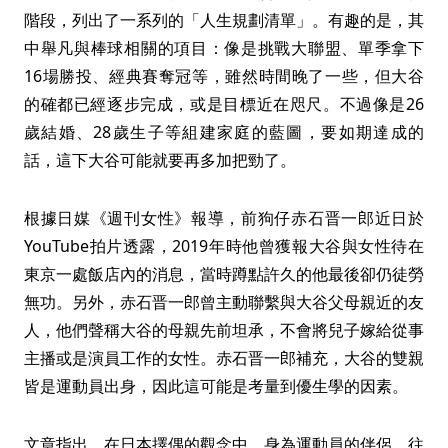
階段，列出了一系列的「人生規劃清單」。有趣的是，其
中舉凡與棒球相關的項目：像是挑戰大聯盟、單季拿下
16場勝投、經典賽奪冠等，雖然時間晚了一些，但大谷
的確都已經逐步完成，或是目標近在咫尺。不過像是26
歲結婚、28歲生子等組建家庭的藍圖，要如期達成的
話，這下大谷可能就要再多加把勁了。
根據日媒《週刊女性》報導，前狗仔赤石晋一郎近日於
YouTube拍片透露，2019年時他曾獲報大谷與女性待在
東京一處飯店內的消息，當時蹲點許久的他最後卻仍徒勞
無功。另外，赤石晋一郎曾主動聯繫與大谷父母親近的友
人，他們聲稱大谷的母親先前坦承，不會將兒子嫁給從事
主播或是演員工作的女性。赤石晋一郎補充，大谷的雙親
皆是運動員出身，因此這可能是考量到優生學的因素。
文章指出，在日本擇偶的觀念中，身為運動員的伴侶，往