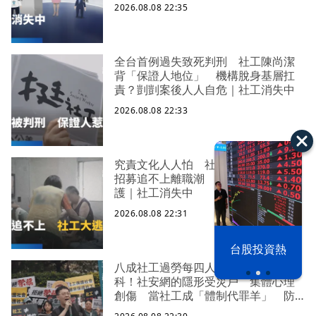
口警報 揭薪資回捐黑幕 血汗錢遭
2026.08.08 22:35
剝削
全台首例過失致死判刑 社工陳尚潔
背「保證人地位」 機構脫身基層扛
責？剴剴案後人人自危｜社工消失中
2026.08.08 22:33
究責文化人人怕 社福缺口拉警報
招募追不上離職潮 低薪過勞誰來守
護｜社工消失中
2026.08.08 22:31
漢光42演習
台股投資熱
八成社工過勞每四人有一人求助身心
科！社安網的隱形受災戶 集體心理
創傷 當社工成「體制代罪羊」 防
禦性社工不敢多做無奈趨勢？耗竭殆