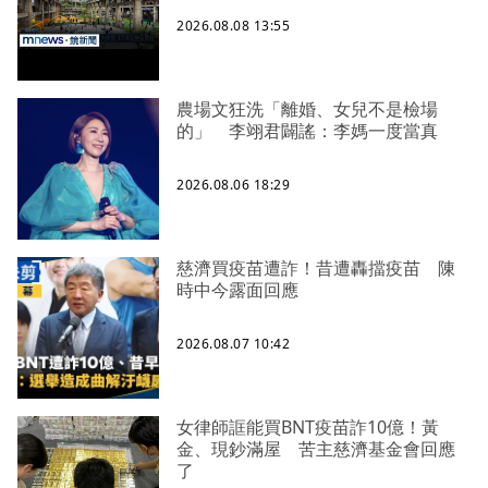
2026.08.08 13:55
農場文狂洗「離婚、女兒不是檢場
的」 李翊君闢謠：李媽一度當真
2026.08.06 18:29
慈濟買疫苗遭詐！昔遭轟擋疫苗 陳
時中今露面回應
2026.08.07 10:42
女律師誆能買BNT疫苗詐10億！黃
金、現鈔滿屋 苦主慈濟基金會回應
了