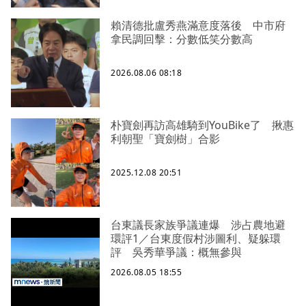
賴清德批盧秀燕滿意度落後 中市府
拿民調回擊：分數低笑分數高
2026.08.06 08:18
朴寶劍再訪高雄騎到YouBike了 揪惠
利朝聖「寶劍樹」合影
2025.12.08 20:51
台東議長家族爭議連爆 涉占農地避
環評1／台東度假村涉圖利、疑躲環
評 吳秀華爭議：概無參與
2026.08.05 18:55