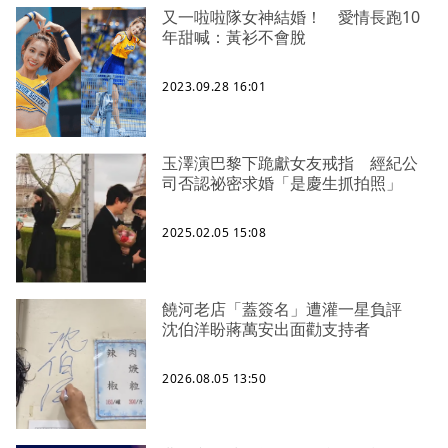
又一啦啦隊女神結婚！ 愛情長跑10
年甜喊：黃衫不會脫
2023.09.28 16:01
玉澤演巴黎下跪獻女友戒指 經紀公
司否認祕密求婚「是慶生抓拍照」
2025.02.05 15:08
饒河老店「蓋簽名」遭灌一星負評
沈伯洋盼蔣萬安出面勸支持者
2026.08.05 13:50