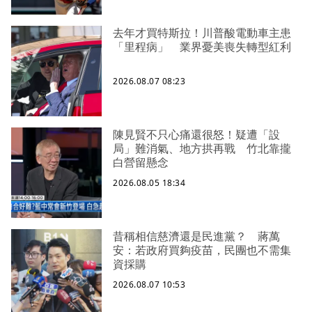
去年才買特斯拉！川普酸電動車主患
「里程病」 業界憂美喪失轉型紅利
2026.08.07 08:23
陳見賢不只心痛還很怒！疑遭「設
局」難消氣、地方拱再戰 竹北靠攏
白營留懸念
2026.08.05 18:34
昔稱相信慈濟還是民進黨？ 蔣萬
安：若政府買夠疫苗，民團也不需集
資採購
2026.08.07 10:53