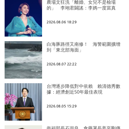
農場文狂洗「離婚、女兒不是檢場
的」 李翊君闢謠：李媽一度當真
2026.08.06 18:29
白海豚路徑又南修！ 海警範圍擴增
到「東北部海面」
2026.08.07 22:22
台灣逐步降低對中依賴 賴清德秀數
據：經濟創近50年最佳表現
2026.08.05 15:29
衛福部長石崇良、食藥署長姜至剛傳