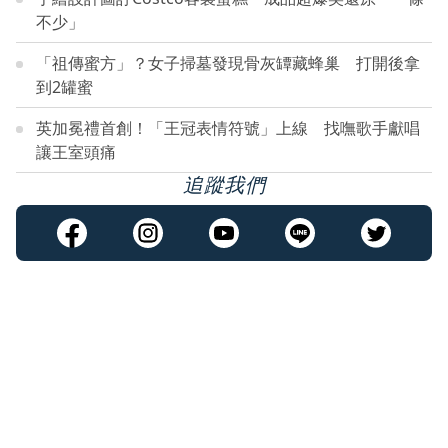
不少」
「祖傳蜜方」？女子掃墓發現骨灰罈藏蜂巢 打開後拿
到2罐蜜
英加冕禮首創！「王冠表情符號」上線 找嘸歌手獻唱
讓王室頭痛
追蹤我們