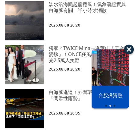
淡水沿海颳起龍捲風！氣象署證實與
白海豚有關 半小時才消散
2026.08.08 20:20
獨家／TWICE Mina一進華山「天空秒
變臉」！ONCE狂風暴雨死守 畫面曝
光2.5萬人笑翻
2026.08.08 20:20
白海豚進逼！外圍環流掃過 北市下
漢光42演習
台股投資熱
「間歇性雨勢」
2026.08.08 20:05