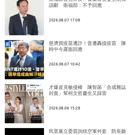
請辭 衛福部：不予回應
2026.08.07 17:08
慈濟買疫苗遭詐！昔遭轟擋疫苗 陳
時中今露面回應
2026.08.07 10:42
才爆皮克敏侵權 陳智菡「合成雜誌
封面」幫柯文哲慶生又踩雷
2026.08.06 15:28
民眾黨立委質詢炫空軍外套 防長聽