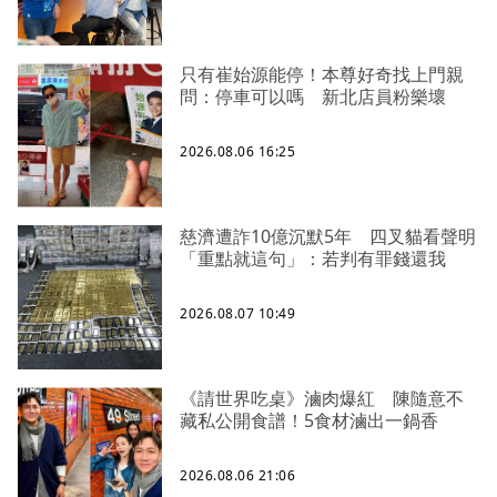
只有崔始源能停！本尊好奇找上門親
問：停車可以嗎 新北店員粉樂壞
2026.08.06 16:25
慈濟遭詐10億沉默5年 四叉貓看聲明
「重點就這句」：若判有罪錢還我
2026.08.07 10:49
《請世界吃桌》滷肉爆紅 陳隨意不
藏私公開食譜！5食材滷出一鍋香
2026.08.06 21:06