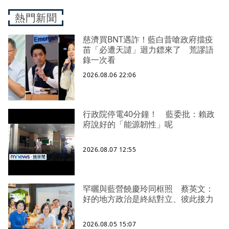
熱門新聞
慈濟買BNT遇詐！藍白昔嗆政府擋疫
苗「必遭天譴」迴力鏢來了 荒謬語
錄一次看
2026.08.06 22:06
行政院停電40分鐘！ 藍委批：賴政
府說好的「能源韌性」呢
2026.08.07 12:55
罕曬與藍營饒慶玲同框照 蔡英文：
好的地方政治是終結對立、彼此接力
2026.08.05 15:07