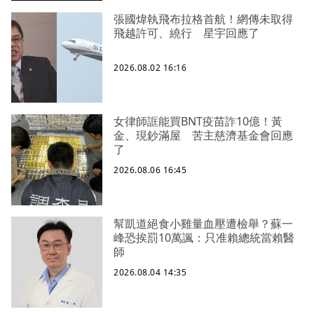
張國煒執飛布拉格首航！網傳未取得
飛越許可、繞行 星宇回應了
2026.08.02 16:16
女律師誆能買BNT疫苗詐10億！黃
金、現鈔滿屋 苦主慈濟基金會回應
了
2026.08.06 16:45
幫凱道絕食小雞量血壓遭檢舉？蘇一
峰恐挨罰10萬諷：只准賴總統當賴醫
師
2026.08.04 14:35