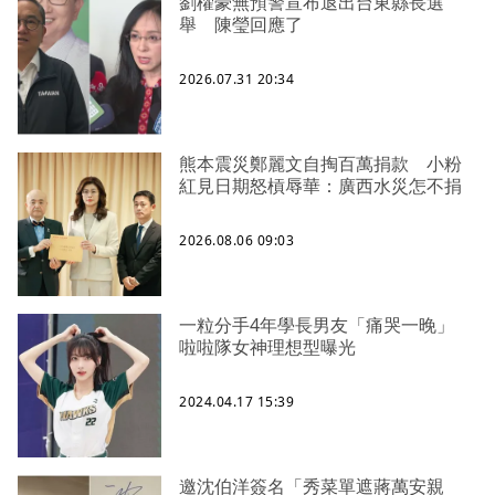
劉櫂豪無預警宣布退出台東縣長選
舉 陳瑩回應了
2026.07.31 20:34
熊本震災鄭麗文自掏百萬捐款 小粉
紅見日期怒槓辱華：廣西水災怎不捐
2026.08.06 09:03
一粒分手4年學長男友「痛哭一晚」
啦啦隊女神理想型曝光
2024.04.17 15:39
邀沈伯洋簽名「秀菜單遮蔣萬安親