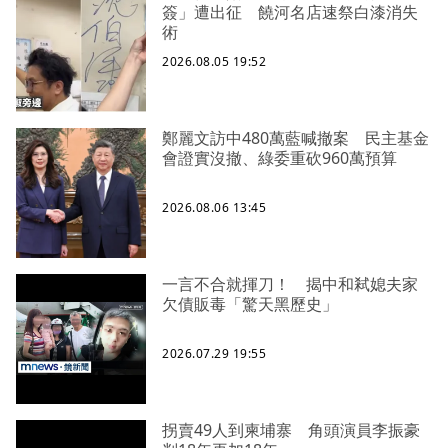
簽」遭出征 饒河名店速祭白漆消失
術
2026.08.05 19:52
鄭麗文訪中480萬藍喊撤案 民主基金
會證實沒撤、綠委重砍960萬預算
2026.08.06 13:45
一言不合就揮刀！ 揭中和弒媳夫家
欠債販毒「驚天黑歷史」
2026.07.29 19:55
拐賣49人到柬埔寨 角頭演員李振豪