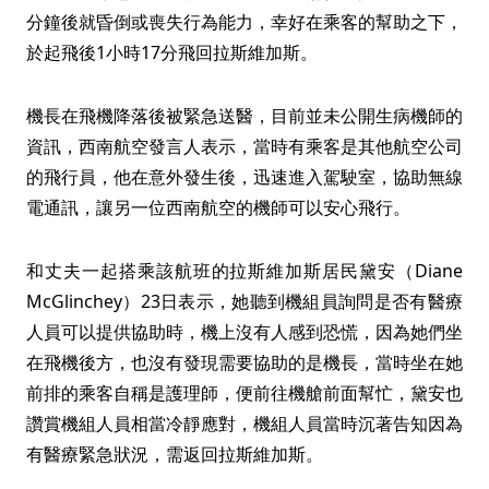
分鐘後就昏倒或喪失行為能力，幸好在乘客的幫助之下，
於起飛後1小時17分飛回拉斯維加斯。
機長在飛機降落後被緊急送醫，目前並未公開生病機師的
資訊，西南航空發言人表示，當時有乘客是其他航空公司
的飛行員，他在意外發生後，迅速進入駕駛室，協助無線
電通訊，讓另一位西南航空的機師可以安心飛行。
和丈夫一起搭乘該航班的拉斯維加斯居民黛安（Diane
McGlinchey）23日表示，她聽到機組員詢問是否有醫療
人員可以提供協助時，機上沒有人感到恐慌，因為她們坐
在飛機後方，也沒有發現需要協助的是機長，當時坐在她
前排的乘客自稱是護理師，便前往機艙前面幫忙，黛安也
讚賞機組人員相當冷靜應對，機組人員當時沉著告知因為
有醫療緊急狀況，需返回拉斯維加斯。