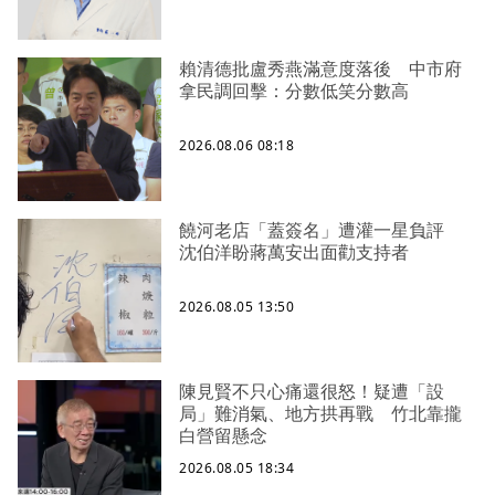
賴清德批盧秀燕滿意度落後 中市府
拿民調回擊：分數低笑分數高
2026.08.06 08:18
饒河老店「蓋簽名」遭灌一星負評
沈伯洋盼蔣萬安出面勸支持者
2026.08.05 13:50
陳見賢不只心痛還很怒！疑遭「設
局」難消氣、地方拱再戰 竹北靠攏
白營留懸念
2026.08.05 18:34