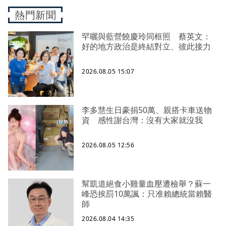
熱門新聞
罕曬與藍營饒慶玲同框照 蔡英文：
好的地方政治是終結對立、彼此接力
2026.08.05 15:07
李多慧生日豪捐50萬、親搭卡車送物
資 感性謝台灣：沒有大家就沒我
2026.08.05 12:56
幫凱道絕食小雞量血壓遭檢舉？蘇一
峰恐挨罰10萬諷：只准賴總統當賴醫
師
2026.08.04 14:35