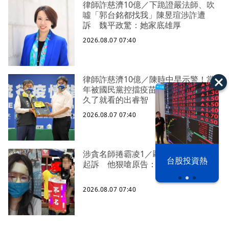
律師詐慈濟10億／下跪證嚴法師、吹
噓「郭台銘都找我」陳昱瑄涉詐遭
訴 魏平政驚：她家底雄厚
2026.08.07 07:40
律師詐慈濟10億／陳時中早示警！當
年被國民黨控擋疫苗 王必勝：時間
久了就看的出睿智
2026.08.07 07:40
涉貪名師捲霸凌1／毆打女師挨告獲不
以色列 穹頂
台股投資熱
起訴 他狠嗆原告：會讓妳一無所有
之下
2026.08.07 07:40