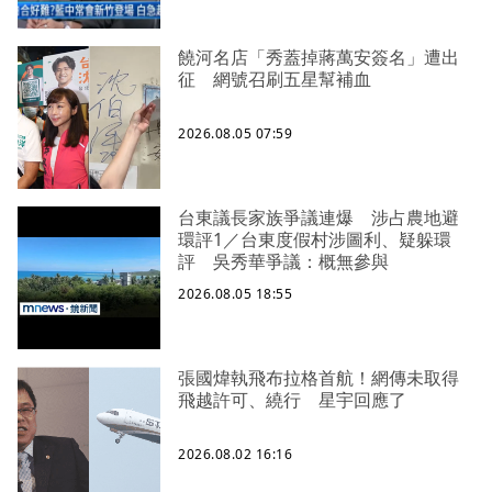
饒河名店「秀蓋掉蔣萬安簽名」遭出
征 網號召刷五星幫補血
2026.08.05 07:59
台東議長家族爭議連爆 涉占農地避
環評1／台東度假村涉圖利、疑躲環
評 吳秀華爭議：概無參與
2026.08.05 18:55
張國煒執飛布拉格首航！網傳未取得
飛越許可、繞行 星宇回應了
2026.08.02 16:16