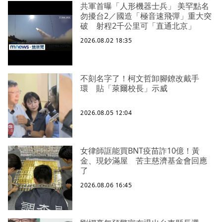
共軍首曝「人形機器士兵」 美罕點名
勿擾台2／國造「極音速飛彈」重大突
破 射程2千公里可「直通北京」
2026.08.02 18:35
不刻名字了！柯文哲卸腳鐐改戴手
環 貼「萊爾校長」示威
2026.08.05 12:04
女律師誆能買BNT疫苗詐10億！黃
金、現鈔滿屋 苦主慈濟基金會回應
了
2026.08.06 16:45