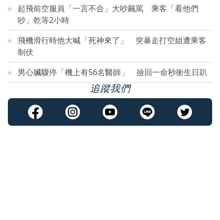
起飛前空服員「一言不合」大吵飆罵 乘客「看他們
吵」乾等2小時
飛機滑行時他大喊「死神來了」 突暴走打空姐遭乘客
制伏
男心臟驟停「機上有56名醫師」 撿回一命秒衝生日趴
追蹤我們