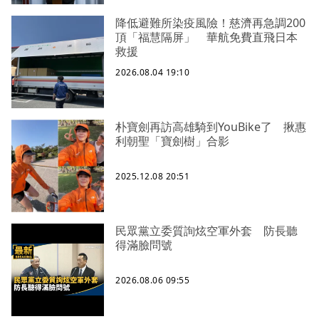
降低避難所染疫風險！慈濟再急調200
頂「福慧隔屏」 華航免費直飛日本
救援
2026.08.04 19:10
朴寶劍再訪高雄騎到YouBike了 揪惠
利朝聖「寶劍樹」合影
2025.12.08 20:51
民眾黨立委質詢炫空軍外套 防長聽
得滿臉問號
2026.08.06 09:55