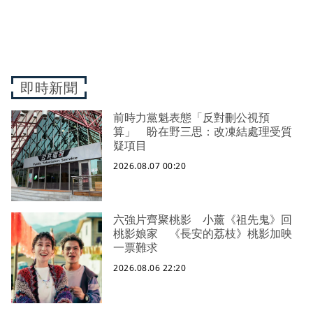
即時新聞
前時力黨魁表態「反對刪公視預
算」 盼在野三思：改凍結處理受質
疑項目
2026.08.07 00:20
六強片齊聚桃影 小薰《祖先鬼》回
桃影娘家 《長安的荔枝》桃影加映
一票難求
2026.08.06 22:20