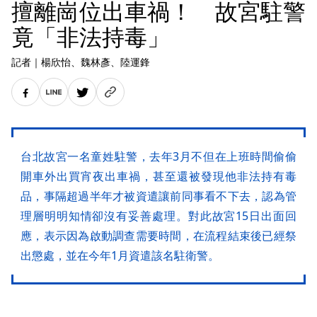
擅離崗位出車禍！ 故宮駐警
竟「非法持毒」
記者
｜
楊欣怡
、魏林彥
、陸運鋒
台北故宮一名童姓駐警，去年3月不但在上班時間偷偷
開車外出買宵夜出車禍，甚至還被發現他非法持有毒
品，事隔超過半年才被資遣讓前同事看不下去，認為管
理層明明知情卻沒有妥善處理。對此故宮15日出面回
應，表示因為啟動調查需要時間，在流程結束後已經祭
出懲處，並在今年1月資遣該名駐衛警。