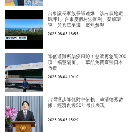
台東議長家族爭議連爆 涉占農地避
環評1／台東度假村涉圖利、疑躲環
評 吳秀華爭議：概無參與
2026.08.05 18:55
降低避難所染疫風險！慈濟再急調200
頂「福慧隔屏」 華航免費直飛日本
救援
2026.08.04 19:10
台灣逐步降低對中依賴 賴清德秀數
據：經濟創近50年最佳表現
2026.08.05 15:29