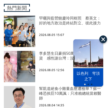
熱門新聞
罕曬與藍營饒慶玲同框照 蔡英文：
好的地方政治是終結對立、彼此接力
2026.08.05 15:07
李多慧生日豪捐50萬、親搭卡車送物
資 感性謝台灣：沒有大家就沒我
2026.08.05 12:56
以色列 穹頂
之下
幫凱道絕食小雞量血壓遭檢舉？蘇一
峰恐挨罰10萬諷：只准賴總統當賴醫
師
2026.08.04 14:35