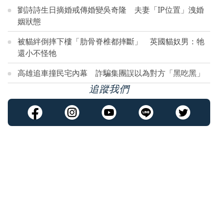
劉詩詩生日摘婚戒傳婚變吳奇隆 夫妻「IP位置」洩婚
姻狀態
被貓絆倒摔下樓「肋骨脊椎都摔斷」 英國貓奴男：牠
還小不怪牠
高雄追車撞民宅內幕 詐騙集團誤以為對方「黑吃黑」
追蹤我們