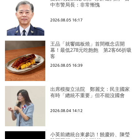
中市警局長：非常慚愧
2026.08.05 16:17
王品「就饗鐵板燒」首間概念店開
幕！最低278元吃飽飽 第2客66折吸
客
2026.08.05 16:39
出席模擬立法院 鄭麗文：民主國家
有時「總統不重要」但不能沒國會
2026.08.04 14:12
小英前總統台東參訪！饒慶鈴、陳瑩