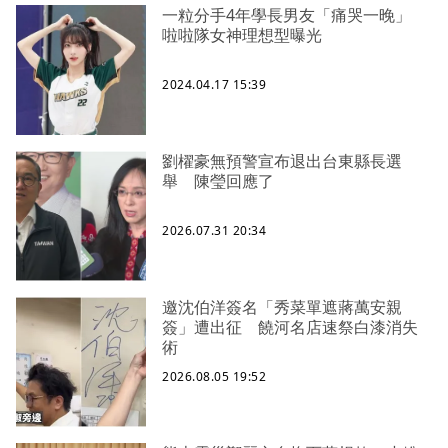
一粒分手4年學長男友「痛哭一晚」
啦啦隊女神理想型曝光
2024.04.17 15:39
劉櫂豪無預警宣布退出台東縣長選
舉 陳瑩回應了
2026.07.31 20:34
邀沈伯洋簽名「秀菜單遮蔣萬安親
簽」遭出征 饒河名店速祭白漆消失
術
2026.08.05 19:52