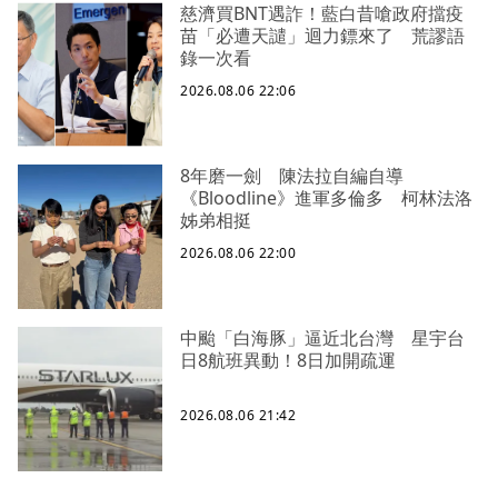
慈濟買BNT遇詐！藍白昔嗆政府擋疫
苗「必遭天譴」迴力鏢來了 荒謬語
錄一次看
2026.08.06 22:06
8年磨一劍 陳法拉自編自導
《Bloodline》進軍多倫多 柯林法洛
姊弟相挺
2026.08.06 22:00
中颱「白海豚」逼近北台灣 星宇台
日8航班異動！8日加開疏運
2026.08.06 21:42