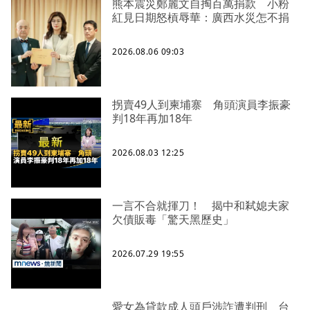
熊本震災鄭麗文自掏百萬捐款 小粉
紅見日期怒槓辱華：廣西水災怎不捐
2026.08.06 09:03
拐賣49人到柬埔寨 角頭演員李振豪
判18年再加18年
2026.08.03 12:25
一言不合就揮刀！ 揭中和弒媳夫家
欠債販毒「驚天黑歷史」
2026.07.29 19:55
愛女為貸款成人頭戶涉詐遭判刑 台