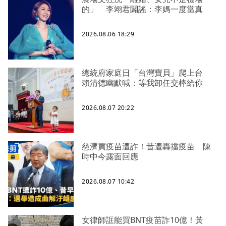
的」 李翊君闢謠：李媽一度當真
2026.08.06 18:29
總統府家庭日「台灣寶貝」爬上台
賴清德幽默喊：等我卸任交棒給你
2026.08.07 20:22
慈濟買疫苗遭詐！昔遭轟擋疫苗 陳
時中今露面回應
2026.08.07 10:42
女律師誆能買BNT疫苗詐10億！黃