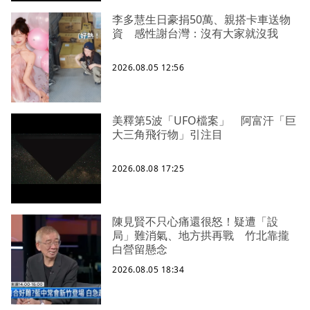
李多慧生日豪捐50萬、親搭卡車送物
資 感性謝台灣：沒有大家就沒我
2026.08.05 12:56
美釋第5波「UFO檔案」 阿富汗「巨
大三角飛行物」引注目
2026.08.08 17:25
陳見賢不只心痛還很怒！疑遭「設
局」難消氣、地方拱再戰 竹北靠攏
白營留懸念
2026.08.05 18:34