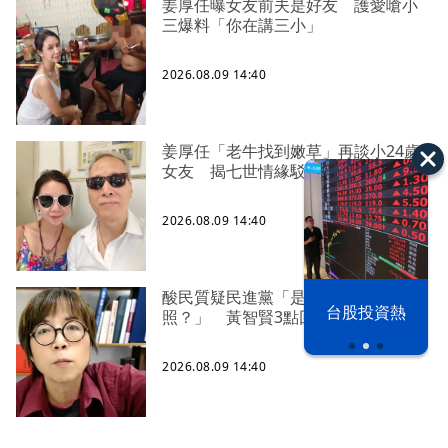
姜厚任曝女友前夫是好友 護愛嗆小
三爆料「你在講三小」
2026.08.09 14:40
姜厚任「老牛找到嫩草」再談小24歲
女友 揭七世情緣駁拐坑、暈船破財
2026.08.09 14:40
酸民質疑民進黨「是不是有她裸
漢光42演習
台股投資熱
照？」 黃智賢3點回嗆獲網友讚爆
2026.08.09 14:40