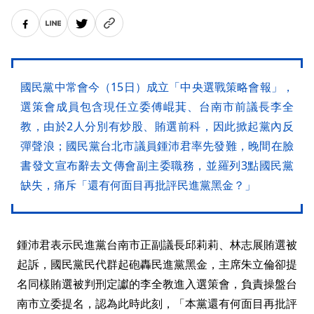
國民黨中常會今（15日）成立「中央選戰策略會報」，
選策會成員包含現任立委傅崐萁、台南市前議長李全
教，由於2人分別有炒股、賄選前科，因此掀起黨內反
彈聲浪；國民黨台北市議員鍾沛君率先發難，晚間在臉
書發文宣布辭去文傳會副主委職務，並羅列3點國民黨
缺失，痛斥「還有何面目再批評民進黨黑金？」
鍾沛君表示民進黨台南市正副議長邱莉莉、林志展賄選被
起訴，國民黨民代群起砲轟民進黨黑金，主席朱立倫卻提
名同樣賄選被判刑定讞的李全教進入選策會，負責操盤台
南市立委提名，認為此時此刻，「本黨還有何面目再批評