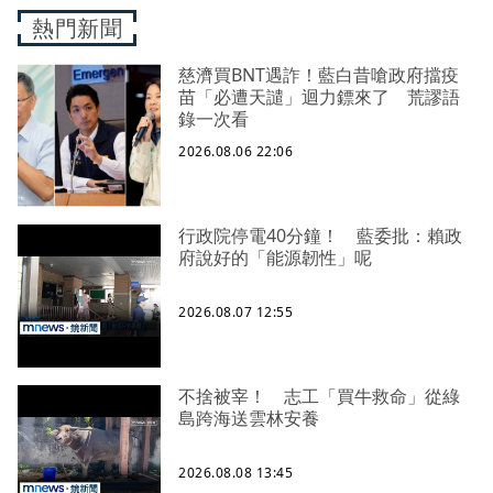
熱門新聞
慈濟買BNT遇詐！藍白昔嗆政府擋疫
苗「必遭天譴」迴力鏢來了 荒謬語
錄一次看
2026.08.06 22:06
行政院停電40分鐘！ 藍委批：賴政
府說好的「能源韌性」呢
2026.08.07 12:55
不捨被宰！ 志工「買牛救命」從綠
島跨海送雲林安養
2026.08.08 13:45