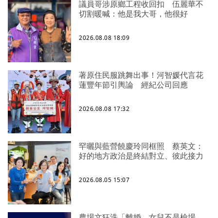
議員哥涉原鄉工程收回扣 伍麗華不
切割暖喊：他是我大哥，他很好
2026.08.08 18:09
著原住民服跳舞出事！河智媛代言花
蓮豐年節引輿論 經紀公司回應
2026.08.08 17:32
罕曬與藍營饒慶玲同框照 蔡英文：
好的地方政治是終結對立、彼此接力
2026.08.05 15:07
農場文狂洗「離婚、女兒不是檢場