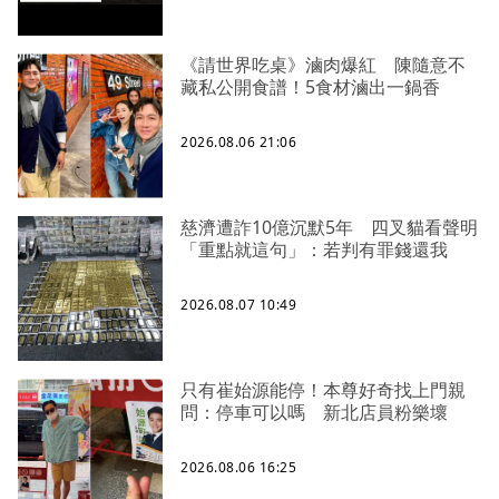
《請世界吃桌》滷肉爆紅 陳隨意不
藏私公開食譜！5食材滷出一鍋香
2026.08.06 21:06
慈濟遭詐10億沉默5年 四叉貓看聲明
「重點就這句」：若判有罪錢還我
2026.08.07 10:49
只有崔始源能停！本尊好奇找上門親
問：停車可以嗎 新北店員粉樂壞
2026.08.06 16:25