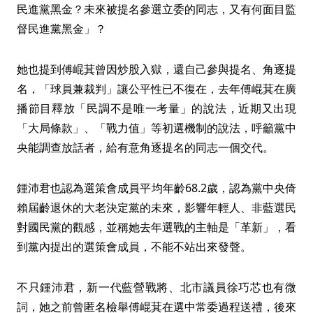
民進黨黑金？未來被提名參選立委的同志，又有何面目監
督民進黨黑金」？
她也提到傅崐萁曾因炒股入獄，還自己參與提名、角逐提
名，「球員兼裁判」讓公平性已不復在，去年傅崐萁在廣
播節目釋放「民調不是唯一考量」的說法，近期又出現
「大局條款」、「戰力值」等初選機制的說法，呼籲黨中
央能調查放話者，給有意角逐提名的同志一個交代。
鍾沛君也認為選策會成員平均年齡68.2歲，認為黨中央倚
賴屆齡退休的大老決定黨的未來，影響年輕人、非藍選民
對國民黨的觀感，並稱她去年選戰的主軸是「革新」，看
到黨內提出的選策會成員，不能不站出來發聲。
不只鍾沛君，新一代藍營戰將、北市議員徐巧芯也有微
詞，她之前曾匿名檢舉傅崐萁在選中常委過程送禮，後來