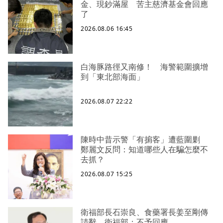
金、現鈔滿屋 苦主慈濟基金會回應
了
2026.08.06 16:45
白海豚路徑又南修！ 海警範圍擴增
到「東北部海面」
2026.08.07 22:22
陳時中昔示警「有掮客」遭藍圍剿
鄭麗文反問：知道哪些人在騙怎麼不
去抓？
2026.08.07 15:25
衛福部長石崇良、食藥署長姜至剛傳
請辭 衛福部：不予回應