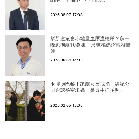
2026.08.07 17:08
幫凱道絕食小雞量血壓遭檢舉？蘇一
峰恐挨罰10萬諷：只准賴總統當賴醫
師
2026.08.04 14:35
玉澤演巴黎下跪獻女友戒指 經紀公
司否認祕密求婚「是慶生抓拍照」
2025.02.05 15:08