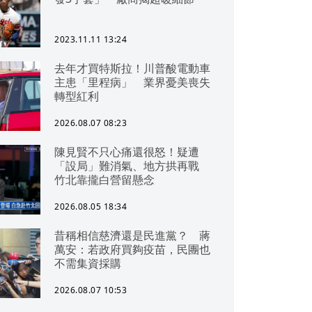
2023.11.11 13:24
去年才買特斯拉！川普酸電動車
主患「里程病」 業界憂美喪失
轉型紅利
2026.08.07 08:23
陳見賢不只心痛還很怒！疑遭
「設局」難消氣、地方拱再戰
竹北靠攏白營留懸念
2026.08.05 18:34
昔稱相信慈濟還是民進黨？ 蔣
萬安：若政府買夠疫苗，民團也
不需集資採購
2026.08.07 10:53