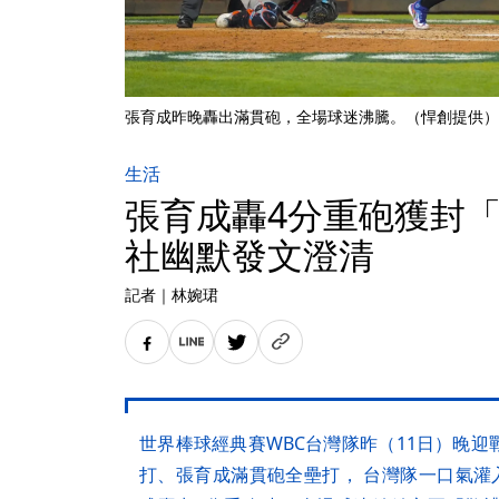
張育成昨晚轟出滿貫砲，全場球迷沸騰。（悍創提供）
生活
張育成轟4分重砲獲封
社幽默發文澄清
記者
｜
林婉珺
世界棒球經典賽WBC台灣隊昨（11日）晚
打、張育成滿貫砲全壘打， 台灣隊一口氣灌