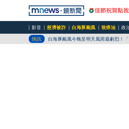
爆柯文哲換手環又爛膚 陳佩琪父親節
影音
慈濟被詐
白海豚颱風
致癌油
政
白海豚颱風今晚至明天風雨最劇烈！「這
快訊
雙北週末拚選戰 藍綠白再槓採購疫苗
「擋疫苗」