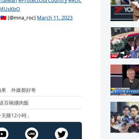
Taiwan
#ProtectOurCountry
#ROC
v7JMUsKbO
🇹🇼 (@mna_roc)
March 11, 2023
由來 外媒都好奇
送百碗爌肉飯
天睡12小時」