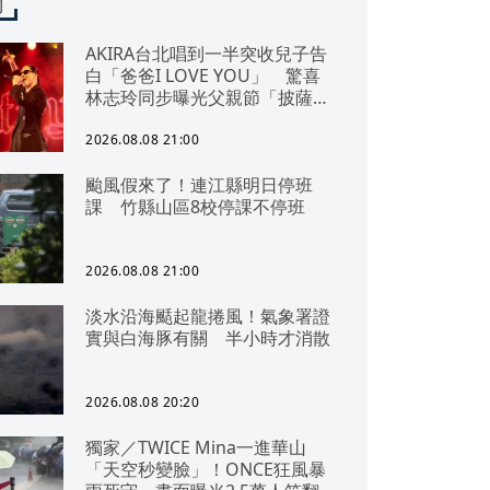
聞
AKIRA台北唱到一半突收兒子告
白「爸爸I LOVE YOU」 驚喜
林志玲同步曝光父親節「披薩蛋
糕」
2026.08.08 21:00
颱風假來了！連江縣明日停班
課 竹縣山區8校停課不停班
2026.08.08 21:00
淡水沿海颳起龍捲風！氣象署證
實與白海豚有關 半小時才消散
2026.08.08 20:20
獨家／TWICE Mina一進華山
「天空秒變臉」！ONCE狂風暴