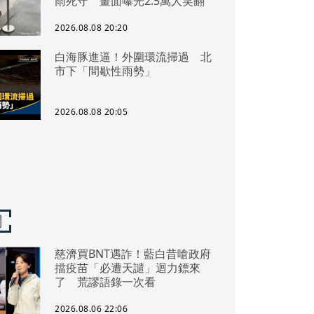
雨死守 畫面曝光2.5萬人笑翻
2026.08.08 20:20
白海豚進逼！外圍環流掃過 北
市下「間歇性雨勢」
2026.08.08 20:05
聞
慈濟買BNT遇詐！藍白昔嗆政府
擋疫苗「必遭天譴」迴力鏢來
了 荒謬語錄一次看
2026.08.06 22:06