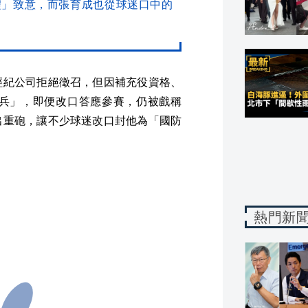
禮」致意，而張育成也從球迷口中的
經紀公司拒絕徵召，但因補充役資格、
兵」，即便改口答應參賽，仍被戲稱
出重砲，讓不少球迷改口封他為「國防
熱門新