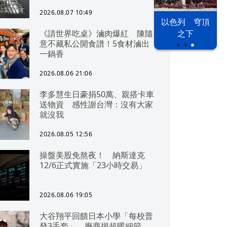
2026.08.07 10:49
以色列 穹頂
漢光42演習
台股投資熱
《請世界吃桌》滷肉爆紅 陳隨
之下
意不藏私公開食譜！5食材滷出
一鍋香
2026.08.06 21:06
李多慧生日豪捐50萬、親搭卡車
送物資 感性謝台灣：沒有大家
就沒我
2026.08.05 12:56
操盤美股免熬夜！ 納斯達克
12/6正式實施「23小時交易」
2026.08.06 19:05
大谷翔平回饋日本小學「每校普
發3手套」 廠商揭超暖細節