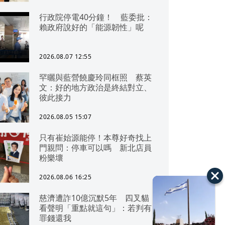
行政院停電40分鐘！ 藍委批：
賴政府說好的「能源韌性」呢
2026.08.07 12:55
罕曬與藍營饒慶玲同框照 蔡英
文：好的地方政治是終結對立、
彼此接力
2026.08.05 15:07
只有崔始源能停！本尊好奇找上
門親問：停車可以嗎 新北店員
粉樂壞
2026.08.06 16:25
慈濟遭詐10億沉默5年 四叉貓
看聲明「重點就這句」：若判有
罪錢還我