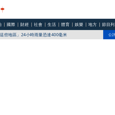
引「超商拿鐵忘結帳案」轟司法輕賤
治
國際
財經
社會
生活
體育
娛樂
地方
節目列
些地區」24小時雨量恐達400毫米
公
3／慈濟遭詐騙「綠要求道歉」 蔣萬安、柯文哲批