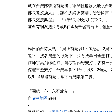
就在台灣隊擊退荷蘭後，軍聞社也發文慶祝台
部長還沒換人」，讓不少網友笑翻，紛紛留言
部長交接典禮」、「邱部長今晚失眠了XD」、
甚至有網友把張育成P在國防部發言台上，創意
昨日的台荷大戰，1局上荷蘭以1：0領先，2局
追平，接著滿壘的狀況下，張育成轟出全壘打，
江坤宇高飛犧牲打、鄭宗哲內野安打，各有一分
傑憲三壘安打，台灣再拿下1分，以8：2領先
以9：4擊退荷蘭，拿下台灣隊第二勝。
「團結一心，永不放棄！」
向
#中華隊
致敬
-