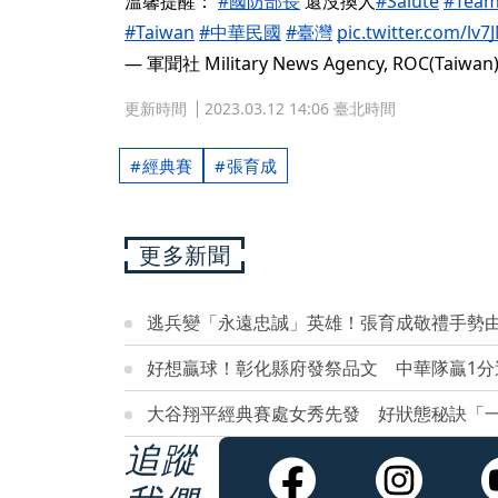
溫馨提醒：
#國防部長
還沒換人
#Salute
#Team
#Taiwan
#中華民國
#臺灣
pic.twitter.com/l
— 軍聞社 Military News Agency, ROC(Taiwan)
更新時間
2023.03.12 14:06 臺北時間
經典賽
張育成
更多新聞
逃兵變「永遠忠誠」英雄！張育成敬禮手勢
好想贏球！彰化縣府發祭品文 中華隊贏1分
大谷翔平經典賽處女秀先發 好狀態秘訣「一
追蹤