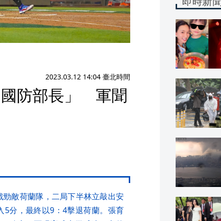
即時新
2023.03.12 14:04 臺北時間
「國防部長」 軍聞
迎戰勁敵荷蘭隊，二局下半林立敲出安
入5分，最終以9：4擊退荷蘭。張育