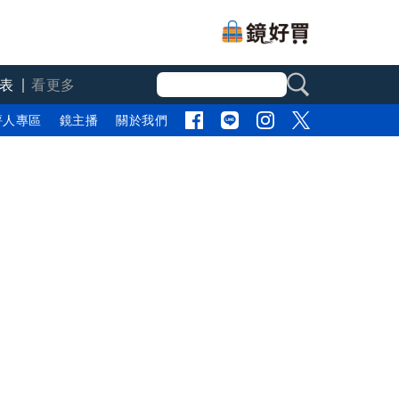
表
看更多
評人專區
鏡主播
關於我們