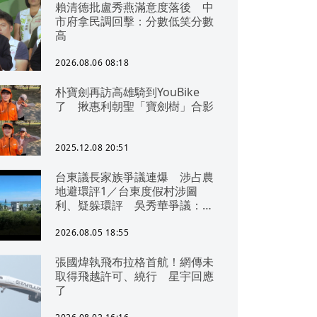
賴清德批盧秀燕滿意度落後 中
市府拿民調回擊：分數低笑分數
高
2026.08.06 08:18
朴寶劍再訪高雄騎到YouBike
了 揪惠利朝聖「寶劍樹」合影
2025.12.08 20:51
台東議長家族爭議連爆 涉占農
地避環評1／台東度假村涉圖
利、疑躲環評 吳秀華爭議：概
無參與
2026.08.05 18:55
張國煒執飛布拉格首航！網傳未
取得飛越許可、繞行 星宇回應
了