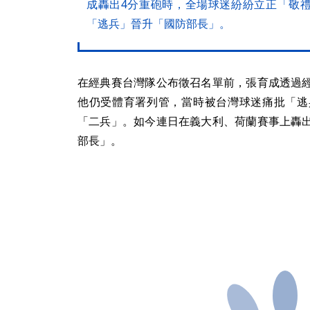
成轟出4分重砲時，全場球迷紛紛立正「敬
「逃兵」晉升「國防部長」。
在經典賽台灣隊公布徵召名單前，張育成透過
他仍受體育署列管，當時被台灣球迷痛批「逃
「二兵」。如今連日在義大利、荷蘭賽事上轟
部長」。