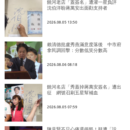
饒河老店「蓋簽名」遭灌一星負評
沈伯洋盼蔣萬安出面勸支持者
2026.08.05 13:50
賴清德批盧秀燕滿意度落後 中市府
拿民調回擊：分數低笑分數高
2026.08.06 08:18
饒河名店「秀蓋掉蔣萬安簽名」遭出
征 網號召刷五星幫補血
2026.08.05 07:59
陳見賢不只心痛還很怒！疑遭「設