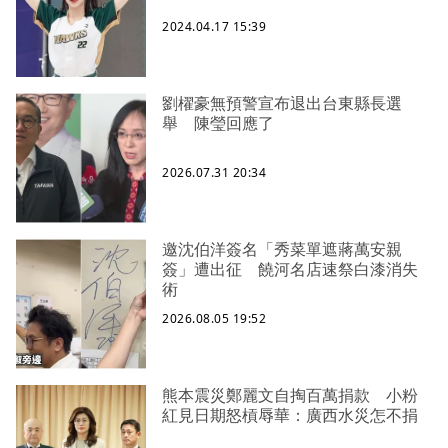
2024.04.17 15:39
劉櫂豪無預警宣布退出台東縣長選
舉 陳瑩回應了
2026.07.31 20:34
邀沈伯洋簽名「秀菜單遮蔣萬安親
簽」遭出征 饒河名店速祭白漆消失
術
2026.08.05 19:52
熊本震災鄭麗文自掏百萬捐款 小粉
紅見日期怒槓辱華：廣西水災怎不捐