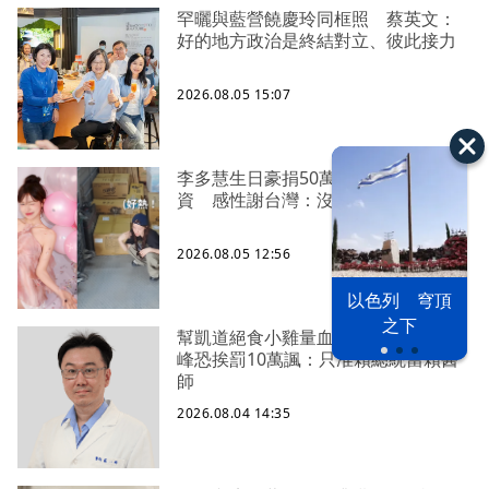
罕曬與藍營饒慶玲同框照 蔡英文：
好的地方政治是終結對立、彼此接力
2026.08.05 15:07
李多慧生日豪捐50萬、親搭卡車送物
資 感性謝台灣：沒有大家就沒我
2026.08.05 12:56
以色列 穹頂
之下
幫凱道絕食小雞量血壓遭檢舉？蘇一
峰恐挨罰10萬諷：只准賴總統當賴醫
師
2026.08.04 14:35