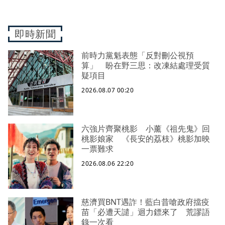
即時新聞
前時力黨魁表態「反對刪公視預
算」 盼在野三思：改凍結處理受質
疑項目
2026.08.07 00:20
六強片齊聚桃影 小薰《祖先鬼》回
桃影娘家 《長安的荔枝》桃影加映
一票難求
2026.08.06 22:20
慈濟買BNT遇詐！藍白昔嗆政府擋疫
苗「必遭天譴」迴力鏢來了 荒謬語
錄一次看