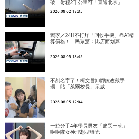
破 射程2千公里可「直通北京」
2026.08.02 18:35
獨家／24H不打烊「回收手機」靠AI精
算價格！ 民眾驚：比店面划算
2026.08.05 18:45
不刻名字了！柯文哲卸腳鐐改戴手
環 貼「萊爾校長」示威
2026.08.05 12:04
一粒分手4年學長男友「痛哭一晚」
啦啦隊女神理想型曝光