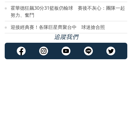
霍華德狂飆30分31籃板仍輸球 賽後不灰心：團隊一起
努力、奮鬥
迎接經典賽！各隊巨星齊聚台中 球迷搶合照
追蹤我們