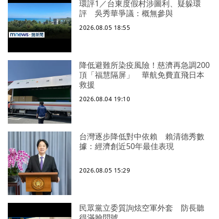
環評1／台東度假村涉圖利、疑躲環
評 吳秀華爭議：概無參與
2026.08.05 18:55
降低避難所染疫風險！慈濟再急調200
頂「福慧隔屏」 華航免費直飛日本
救援
2026.08.04 19:10
台灣逐步降低對中依賴 賴清德秀數
據：經濟創近50年最佳表現
2026.08.05 15:29
民眾黨立委質詢炫空軍外套 防長聽
得滿臉問號