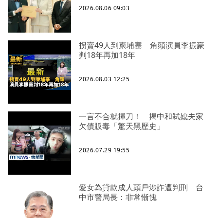
2026.08.06 09:03
拐賣49人到柬埔寨 角頭演員李振豪
判18年再加18年
2026.08.03 12:25
一言不合就揮刀！ 揭中和弒媳夫家
欠債販毒「驚天黑歷史」
2026.07.29 19:55
愛女為貸款成人頭戶涉詐遭判刑 台
中市警局長：非常慚愧