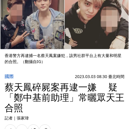
香港警方再逮捕一名蔡天鳳案嫌犯，該男社群平台上有大量和明星
的合照。（翻攝自IG）
國際
2023.03.03 08:30 臺北時間
蔡天鳳碎屍案再逮一嫌 疑
「鄭中基前助理」常曬眾天王
合照
記者
｜
張家瑋