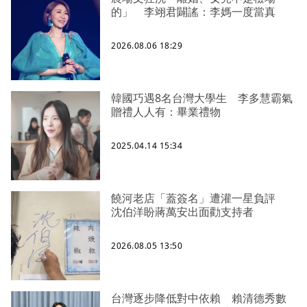
的」 李翊君闢謠：李媽一度當真
2026.08.06 18:29
韓國巧遇8名台灣大學生 李多慧霸氣
贈禮人人有：畢業禮物
2025.04.14 15:34
饒河老店「蓋簽名」遭灌一星負評
沈伯洋盼蔣萬安出面勸支持者
2026.08.05 13:50
台灣逐步降低對中依賴 賴清德秀數