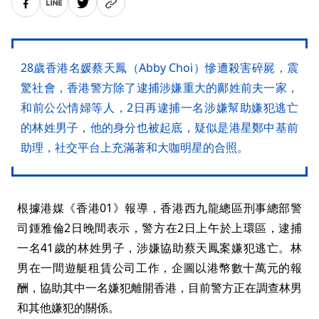
28歲香港名媛蔡天鳳（Abby Choi）慘遭殺害碎屍，震
驚社會，香港警方除了逮捕涉嫌重大的鄺姓前夫一家，
和前公公情婦等人，2日再逮捕一名涉嫌幫助嫌犯逃亡
的林姓男子，他的身分也被起底，疑似是港星鄭中基前
助理，社交平台上充滿著和大咖明星的合照。
根據港媒《香港01》報導，香港西九龍總區刑事總部警
司鍾雅倫2日晚間表示，警方在2日上午於上環區，逮捕
一名41歲的林姓男子，涉嫌協助蔡天鳳案嫌犯逃亡。林
男在一間遊艇租賃公司工作，企圖以港幣數十萬元的報
酬，協助其中一名嫌犯離開香港，目前警方正在調查林男
和其他嫌犯的關係。