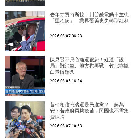
去年才買特斯拉！川普酸電動車主患
「里程病」 業界憂美喪失轉型紅利
2026.08.07 08:23
陳見賢不只心痛還很怒！疑遭「設
局」難消氣、地方拱再戰 竹北靠攏
白營留懸念
2026.08.05 18:34
昔稱相信慈濟還是民進黨？ 蔣萬
安：若政府買夠疫苗，民團也不需集
資採購
2026.08.07 10:53