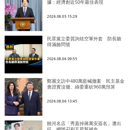
據：經濟創近50年最佳表現
2026.08.05 15:29
民眾黨立委質詢炫空軍外套 防長聽
得滿臉問號
2026.08.06 09:55
鄭麗文訪中480萬藍喊撤案 民主基金
會證實沒撤、綠委重砍960萬預算
2026.08.06 13:45
饒河名店「秀蓋掉蔣萬安簽名」遭出
征 網號召刷五星幫補血