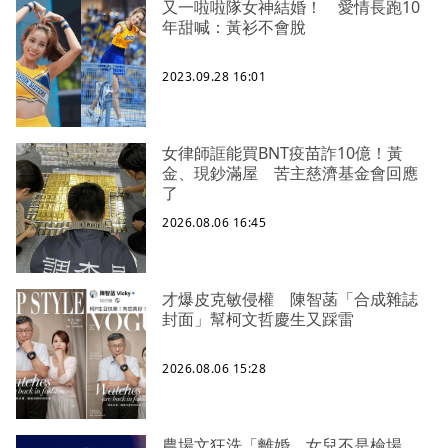
又一啦啦隊女神結婚！ 愛情長跑10
年甜喊：黃衫不會脫
2023.09.28 16:01
女律師誆能買BNT疫苗詐10億！黃
金、現鈔滿屋 苦主慈濟基金會回應
了
2026.08.06 16:45
才爆皮克敏侵權 陳智菡「合成雜誌
封面」幫柯文哲慶生又踩雷
2026.08.06 15:28
農場文狂洗「離婚、女兒不是檢場