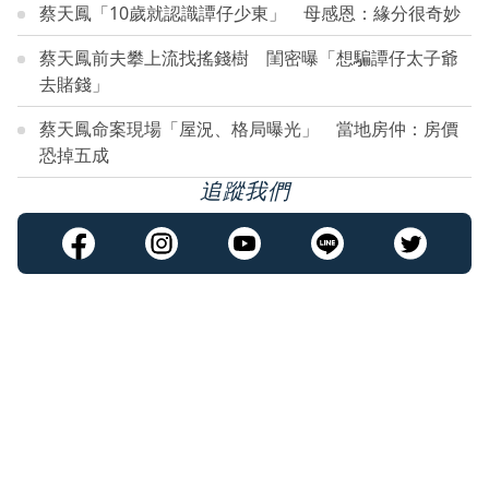
蔡天鳳「10歲就認識譚仔少東」 母感恩：緣分很奇妙
蔡天鳳前夫攀上流找搖錢樹 閨密曝「想騙譚仔太子爺
去賭錢」
蔡天鳳命案現場「屋況、格局曝光」 當地房仲：房價
恐掉五成
追蹤我們