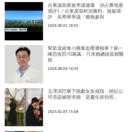
台東議長家族爭議連爆 涉占農地避
環評1／台東度假村涉圖利、疑躲環
評 吳秀華爭議：概無參與
2026.08.05 18:55
幫凱道絕食小雞量血壓遭檢舉？蘇一
峰恐挨罰10萬諷：只准賴總統當賴醫
師
2026.08.04 14:35
玉澤演巴黎下跪獻女友戒指 經紀公
司否認祕密求婚「是慶生抓拍照」
2025.02.05 15:08