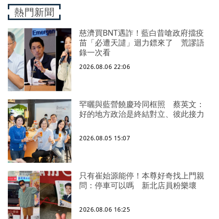
熱門新聞
慈濟買BNT遇詐！藍白昔嗆政府擋疫
苗「必遭天譴」迴力鏢來了 荒謬語
錄一次看
2026.08.06 22:06
罕曬與藍營饒慶玲同框照 蔡英文：
好的地方政治是終結對立、彼此接力
2026.08.05 15:07
只有崔始源能停！本尊好奇找上門親
問：停車可以嗎 新北店員粉樂壞
2026.08.06 16:25