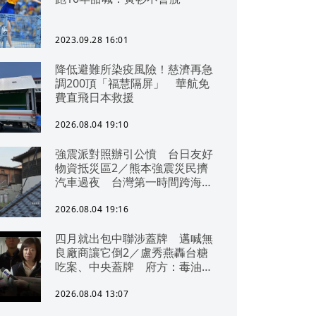
2023.09.28 16:01
降低避難所染疫風險！慈濟再急
調200頂「福慧隔屏」 華航免
費直飛日本救援
2026.08.04 19:10
強震派對照辦引公憤 台日友好
物資抵災區2／熊本強震災民擠
汽車過夜 台灣第一時間跨海急
援
2026.08.04 19:16
四月就出包中聯涉蓋牌 邁喊無
良廠商讓它倒2／盧秀燕轟台糖
吃案、中央蓋牌 府方：毒油一
直在台中
2026.08.04 13:07