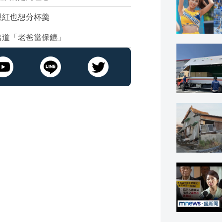
眼紅也想分杯羹
出道「老爸當保鑣」