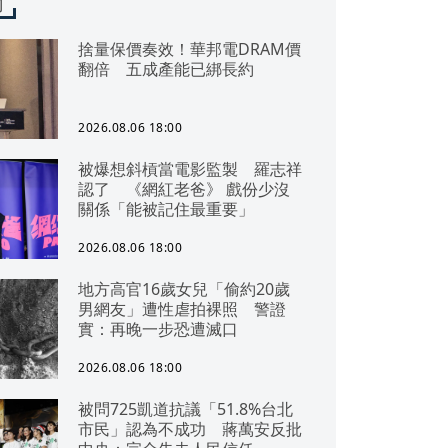
聞
捨量保價奏效！華邦電DRAM價
翻倍 五成產能已綁長約
2026.08.06 18:00
被爆想斜槓當電影監製 羅志祥
認了 《網紅老爸》 戲份少沒
關係「能被記住最重要」
2026.08.06 18:00
地方高官16歲女兒「偷約20歲
男網友」遭性虐拍裸照 警證
實：再晚一步恐遭滅口
2026.08.06 18:00
被問725凱道抗議「51.8%台北
市民」認為不成功 蔣萬安反批