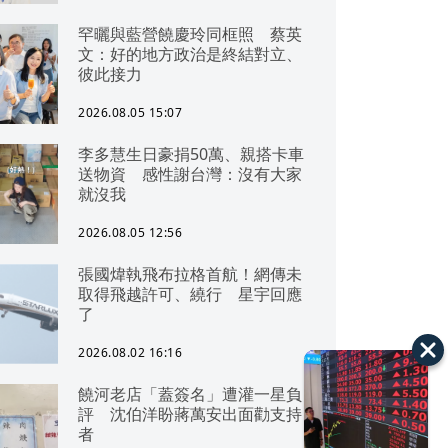
罕曬與藍營饒慶玲同框照 蔡英
文：好的地方政治是終結對立、
彼此接力
2026.08.05 15:07
李多慧生日豪捐50萬、親搭卡車
送物資 感性謝台灣：沒有大家
就沒我
2026.08.05 12:56
張國煒執飛布拉格首航！網傳未
取得飛越許可、繞行 星宇回應
了
2026.08.02 16:16
饒河老店「蓋簽名」遭灌一星負
評 沈伯洋盼蔣萬安出面勸支持
者