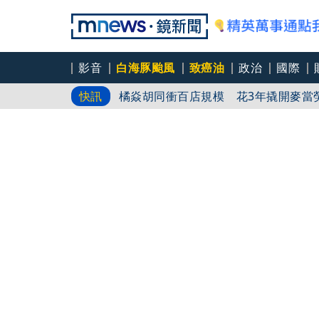
影音
白海豚颱風
致癌油
政治
國際
橘焱胡同衝百店規模 花3年撬開麥當
快訊
台糖遭羅織入罪 黃智賢批掩護中聯政
忠孝新生月台竟有「黃金地雷」！乘客