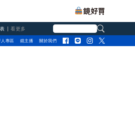
表
看更多
評人專區
鏡主播
關於我們