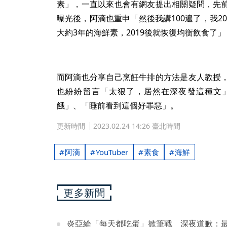
素」，一直以來也會有網友提出相關疑問，先
曝光後，阿滴也重申「然後我講100遍了，我20
大約3年的海鮮素，2019後就恢復均衡飲食了
而阿滴也分享自己烹飪牛排的方法是友人教授
也紛紛留言「太狠了，居然在深夜發這種文
餓」、「睡前看到這個好罪惡」。
更新時間
2023.02.24 14:26 臺北時間
阿滴
YouTuber
素食
海鮮
更多新聞
炎亞綸「每天都吃蛋」掀筆戰 深夜道歉：