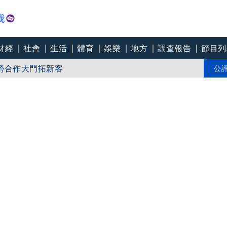
財經
社會
生活
體育
娛樂
地方
調查報告
節目列
勞合作大門拓新客
客、政黨「台灣之恥」
公
誤踩好崩潰 北捷回應了