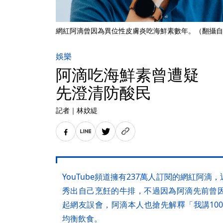
網紅阿滴曾因為異位性皮膚炎吃海鮮素數年。（翻攝自
娛樂
阿滴吃海鮮素曾遭疑 
先澄清防酸民
記者
｜
林妏緹
YouTube頻道擁有237萬人訂閱的網紅阿
秀出自己烹飪的牛排，不過因為阿滴先前曾
起網友誤會，阿滴本人也搶先解釋「我講100
均衡飲食。