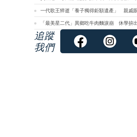
一代歌王猝逝「養子獨得鉅額遺產」 親戚
「最美星二代」異鄉吃牛肉麵淚崩 休學拚
追蹤
我們