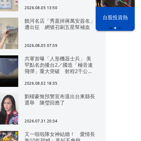
2026.08.05 13:50
以色列 穹頂
台股投資熱
饒河名店「秀蓋掉蔣萬安簽名」
之下
遭出征 網號召刷五星幫補血
2026.08.05 07:59
共軍首曝「人形機器士兵」 美
罕點名勿擾台2／國造「極音速
飛彈」重大突破 射程2千公里
可「直通北京」
2026.08.02 18:35
劉櫂豪無預警宣布退出台東縣長
選舉 陳瑩回應了
2026.07.31 20:34
又一啦啦隊女神結婚！ 愛情長
跑10年甜喊：黃衫不會脫