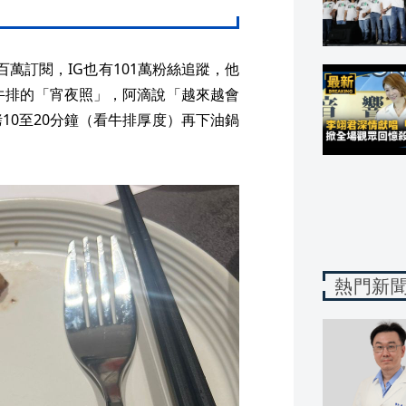
百萬訂閱，IG也有101萬粉絲追蹤，他
飪牛排的「宵夜照」，阿滴說「越來越會
烤10至20分鐘（看牛排厚度）再下油鍋
熱門新