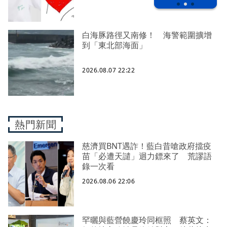
白海豚路徑又南修！ 海警範圍擴增
到「東北部海面」
2026.08.07 22:22
熱門新聞
慈濟買BNT遇詐！藍白昔嗆政府擋疫
苗「必遭天譴」迴力鏢來了 荒謬語
錄一次看
2026.08.06 22:06
罕曬與藍營饒慶玲同框照 蔡英文：