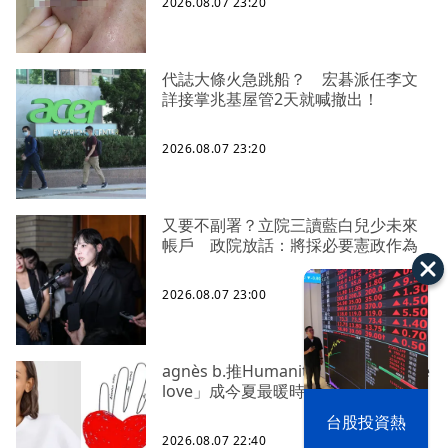
2026.08.07 23:20
代誌大條火急跳船？ 宏碁派任李文
詳接掌兆基屋管2天就喊撤出！
2026.08.07 23:20
又要不副署？立院三讀藍白兒少未來
帳戶 政院放話：將採必要憲政作為
2026.08.07 23:00
agnès b.推Humanitarian系列 「give
love」成今夏最暖時尚宣言
漢光42演習
台股投資熱
2026.08.07 22:40