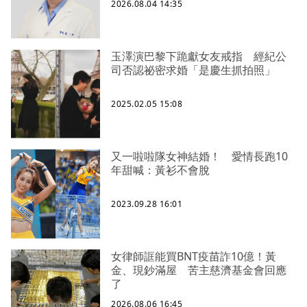
2026.08.04 14:35
玉澤演巴黎下跪獻女友戒指 經紀公
司否認祕密求婚「是慶生抓拍照」
2025.02.05 15:08
又一啦啦隊女神結婚！ 愛情長跑10
年甜喊：黃衫不會脫
2023.09.28 16:01
女律師誆能買BNT疫苗詐10億！黃
金、現鈔滿屋 苦主慈濟基金會回應
了
2026.08.06 16:45