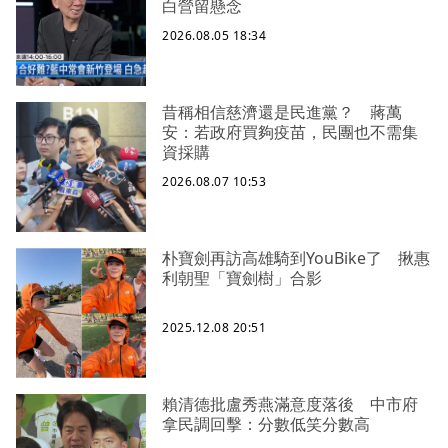
白營留懸念
2026.08.05 18:34
昔稱相信慈濟還是民進黨？ 蔣萬
安：若政府買夠疫苗，民團也不需集
資採購
2026.08.07 10:53
朴寶劍再訪高雄騎到YouBike了 揪惠
利朝聖「寶劍樹」合影
2025.12.08 20:51
賴清德批盧秀燕滿意度落後 中市府
拿民調回擊：分數低笑分數高