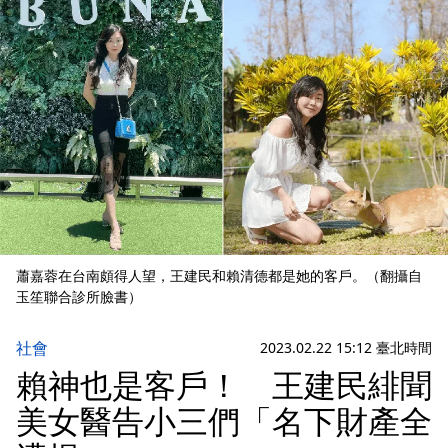
蕭嘉蓉在台南頗得人望，王建民和賴清德都是她的客戶。（翻攝自
玉笙聯合診所臉書）
社會
2023.02.22 15:12 臺北時間
賴神也是客戶！ 王建民緋聞
美女醫告小三們「名下財產全