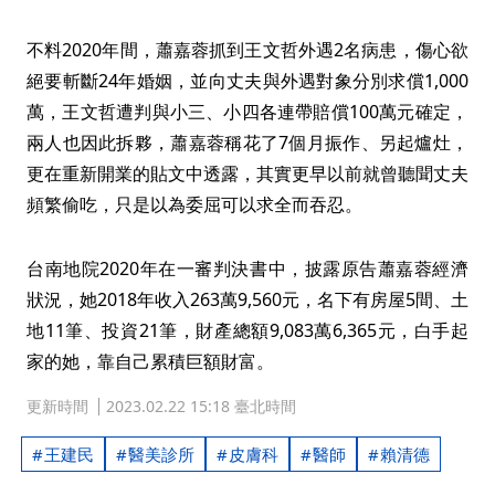
不料2020年間，蕭嘉蓉抓到王文哲外遇2名病患，傷心欲
絕要斬斷24年婚姻，並向丈夫與外遇對象分別求償1,000
萬，王文哲遭判與小三、小四各連帶賠償100萬元確定，
兩人也因此拆夥，蕭嘉蓉稱花了7個月振作、另起爐灶，
更在重新開業的貼文中透露，其實更早以前就曾聽聞丈夫
頻繁偷吃，只是以為委屈可以求全而吞忍。
台南地院2020年在一審判決書中，披露原告蕭嘉蓉經濟
狀況，她2018年收入263萬9,560元，名下有房屋5間、土
地11筆、投資21筆，財產總額9,083萬6,365元，白手起
家的她，靠自己累積巨額財富。
更新時間
2023.02.22 15:18 臺北時間
王建民
醫美診所
皮膚科
醫師
賴清德