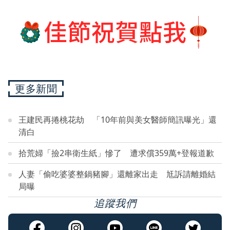
更多新聞
王建民再捲桃花劫 「10年前與美女醫師簡訊曝光」還
清白
拾荒婦「撿2串衛生紙」慘了 遭求償359萬+登報道歉
人妻「偷吃婆婆整鍋豬腳」還離家出走 尪訴請離婚結
局曝
追蹤我們