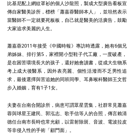
比基尼配上網紋罩衫的個人沙龍照，製成大型廣告看板宣
傳自家醫美診所，標榜「蕭嘉蓉醫師本人」，並坦然表示
當醫師不一定就要死板板，自己就是醫美的活廣告，鼓勵
大家追求美麗的人生。
蕭嘉蓉2011年接受《中國時報》專訪時透露，她有6個兄
弟姊妹、排行第5，家裡開小型鞋子代工廠，一度破產，
是在困苦環境長大的孩子，還好她會讀書，從成大生物系
考上成大後醫系，因外表亮麗、個性活潑而不乏男性追
求，最後選擇與苦追她的同班同學、耳鼻喉科醫師王文哲
步入婚姻，育有1子1女。
夫妻在台南合開診所，病患可謂眾星雲集，社群常見蕭嘉
蓉與球星王建民、郭泓志、歌手信等人的合照，傳言賴清
德任台南市長時也常光顧，以雷射除斑、音波、電波拉皮
等非侵入性的手術「顧門面」。