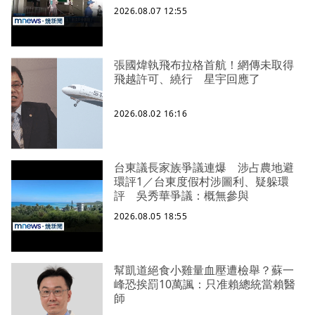
2026.08.07 12:55
張國煒執飛布拉格首航！網傳未取得
飛越許可、繞行 星宇回應了
2026.08.02 16:16
台東議長家族爭議連爆 涉占農地避
環評1／台東度假村涉圖利、疑躲環
評 吳秀華爭議：概無參與
2026.08.05 18:55
幫凱道絕食小雞量血壓遭檢舉？蘇一
峰恐挨罰10萬諷：只准賴總統當賴醫
師