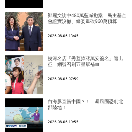
鄭麗文訪中480萬藍喊撤案 民主基金
會證實沒撤、綠委重砍960萬預算
2026.08.06 13:45
饒河名店「秀蓋掉蔣萬安簽名」遭出
征 網號召刷五星幫補血
2026.08.05 07:59
白海豚直衝中國？！ 暴風圈恐削北
部陸地！
2026.08.06 19:55