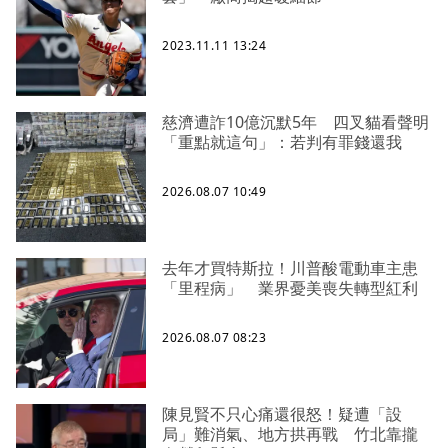
2023.11.11 13:24
慈濟遭詐10億沉默5年 四叉貓看聲明
「重點就這句」：若判有罪錢還我
2026.08.07 10:49
去年才買特斯拉！川普酸電動車主患
「里程病」 業界憂美喪失轉型紅利
2026.08.07 08:23
陳見賢不只心痛還很怒！疑遭「設
局」難消氣、地方拱再戰 竹北靠攏