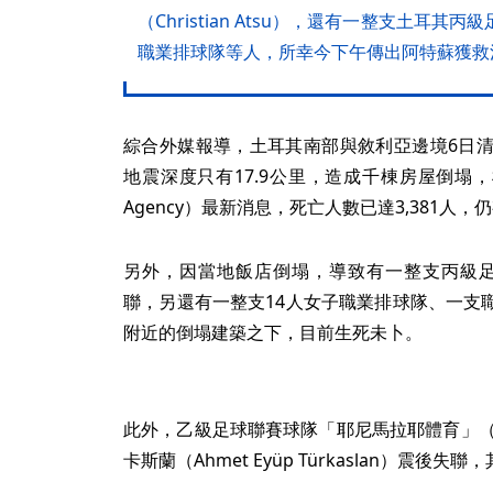
（Christian Atsu），還有一整支土耳
職業排球隊等人，所幸今下午傳出阿特蘇獲救
綜合外媒報導，土耳其南部與敘利亞邊境6日清晨
地震深度只有17.9公里，造成千棟房屋倒塌，
Agency）最新消息，死亡人數已達3,381人
另外，因當地飯店倒塌，導致有一整支丙級足球聯賽
聯，另還有一整支14人女子職業排球隊、一支
附近的倒塌建築之下，目前生死未卜。
此外，乙級足球聯賽球隊「耶尼馬拉耶體育」（Yeni
卡斯蘭（Ahmet Eyüp Türkaslan）震後