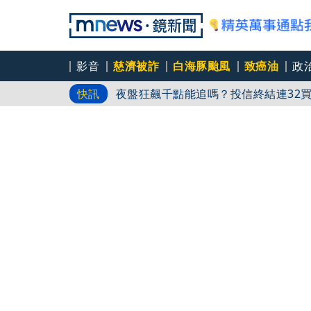
影音
慈濟被詐
白海豚颱風
致癌油
政
夜盤狂飆千點能追嗎？投信終結連32
快訊
又見3颱共舞！第16號颱風琵鷺生成
蔣萬安白海豚不放「颱風整備假」惹議