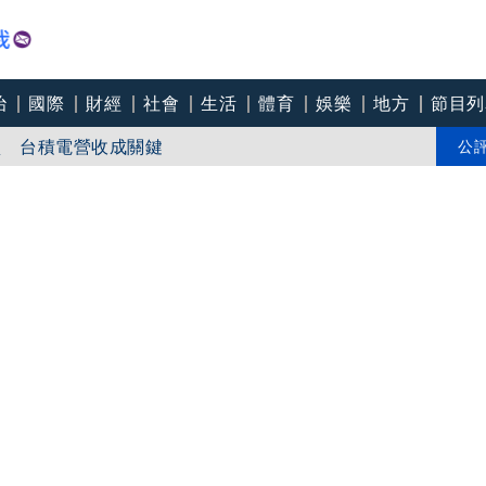
治
國際
財經
社會
生活
體育
娛樂
地方
節目列
買 台積電營收成關鍵
 最新路徑、對台影響一次看
公
 沈伯洋：放假SOP為何？