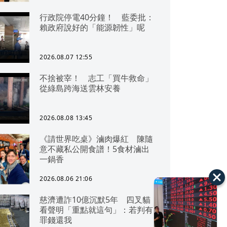
行政院停電40分鐘！ 藍委批：
賴政府說好的「能源韌性」呢
2026.08.07 12:55
不捨被宰！ 志工「買牛救命」
從綠島跨海送雲林安養
2026.08.08 13:45
《請世界吃桌》滷肉爆紅 陳隨
意不藏私公開食譜！5食材滷出
一鍋香
2026.08.06 21:06
慈濟遭詐10億沉默5年 四叉貓
看聲明「重點就這句」：若判有
罪錢還我