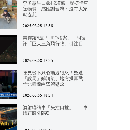
李多慧生日豪捐50萬、親搭卡車
送物資 感性謝台灣：沒有大家
就沒我
2026.08.05 12:56
美釋第5波「UFO檔案」 阿富
汗「巨大三角飛行物」引注目
2026.08.08 17:25
陳見賢不只心痛還很怒！疑遭
「設局」難消氣、地方拱再戰
竹北靠攏白營留懸念
2026.08.05 18:34
酒駕聯結車「失控自撞」！ 車
體狂磨分隔島