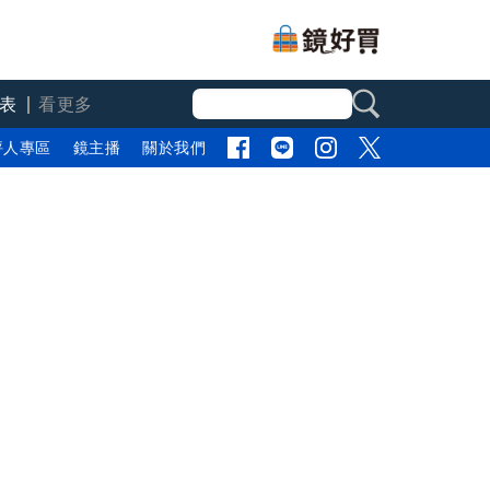
表
看更多
評人專區
鏡主播
關於我們