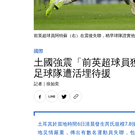
前英超球員阿特蘇（右）在震後失聯，稍早球隊證實他
國際
土國強震「前英超球員
足球隊遭活埋待援
記者
｜
徐如奕
土耳其於當地時間6日清晨發生芮氏規模7.
地災情嚴重，傳出有數名運動員失聯，包