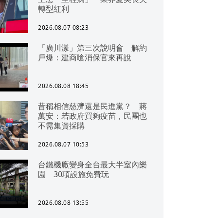
轉型紅利
2026.08.07 08:23
「廣川漾」第三次說明會 解約
戶爆：建商嗆消保官來再說
2026.08.08 18:45
昔稱相信慈濟還是民進黨？ 蔣
萬安：若政府買夠疫苗，民團也
不需集資採購
2026.08.07 10:53
台鐵機廠變身全台最大半室內樂
園 30項設施免費玩
2026.08.08 13:55