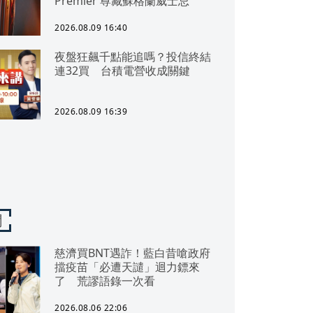
Premier 尊藏蘇格蘭威士忌
2026.08.09 16:40
夜盤狂飆千點能追嗎？投信終結
連32買 台積電營收成關鍵
2026.08.09 16:39
聞
慈濟買BNT遇詐！藍白昔嗆政府
擋疫苗「必遭天譴」迴力鏢來
了 荒謬語錄一次看
2026.08.06 22:06