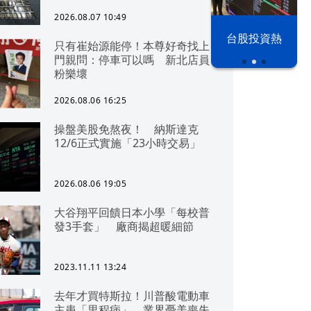
2026.08.07 10:49
漢光42演習
台股投資熱
只有崔始源能停！本尊好奇找上
門親問：停車可以嗎 新北店員
粉樂壞
2026.08.06 16:25
操盤美股免熬夜！ 納斯達克
12/6正式實施「23小時交易」
2026.08.06 19:05
大谷翔平回饋日本小學「每校普
發3手套」 廠商揭超暖細節
2023.11.11 13:24
去年才買特斯拉！川普酸電動車
主患「里程病」 業界憂美喪失