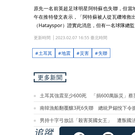
原先一名前英超足球明星阿特蘇也失聯，但當地體育記者
午在推特發文表示，「阿特蘇被人從瓦礫堆救
（Hatayspor）證實此消息，但有一名球隊總監沙
更新時間
2023.02.07 16:55 臺北時間
土耳其
地震
災害
失聯
更多新聞
土耳其強震至少600死 「捐600萬賑災」
南韓漁船翻覆釀3死6失聯 總統尹錫悅下令
男持十字弓放話「殺害英國女王」 遭叛國法
追蹤