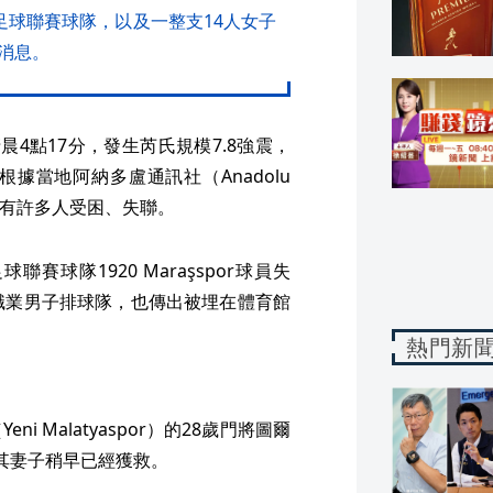
其丙級足球聯賽球隊，以及一整支14人女子
消息。
4點17分，發生芮氏規模7.8強震，
根據當地阿納多盧通訊社（Anadolu
，仍有許多人受困、失聯。
球隊1920 Maraşspor球員失
職業男子排球隊，也傳出被埋在體育館
熱門新
 Malatyaspor）的28歲門將圖爾
失聯，其妻子稍早已經獲救。