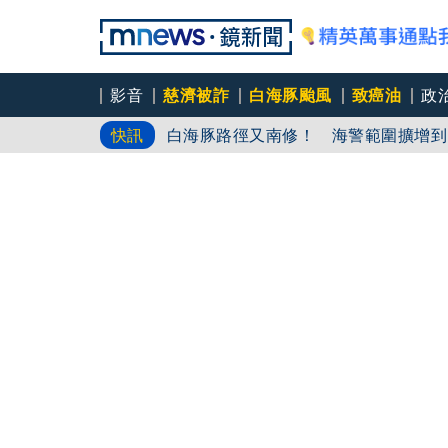
影音
慈濟被詐
白海豚颱風
致癌油
政
白海豚路徑又南修！ 海警範圍擴增到
快訊
慈濟挨詐十億／綠批抹黑「欠陳時中一
吳秀華家族又生波 前台東縣長蓋安養