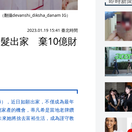
即時新
anshi_diksha_danam IG）
2023.01.19 15:41 臺北時間
髮出家 棄10億財
ghvi），近日如願出家，不僅成為最年
億家產的機會，蒂凡希是當地老牌鑽
人，未來她將捨去富裕生活，成為謹守教