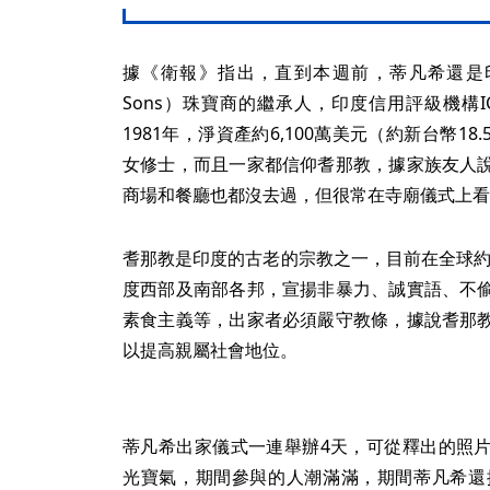
據《衛報》指出，直到本週前，蒂凡希還是印度西
Sons）珠寶商的繼承人，印度信用評級機構
1981年，淨資產約6,100萬美元（約新台幣1
女修士，而且一家都信仰耆那教，據家族友人
商場和餐廳也都沒去過，但很常在寺廟儀式上看
耆那教是印度的古老的宗教之一，目前在全球約有
度西部及南部各邦，宣揚非暴力、誠實語、不
素食主義等，出家者必須嚴守教條，據說耆那
以提高親屬社會地位。
蒂凡希出家儀式一連舉辦4天，可從釋出的照
光寶氣，期間參與的人潮滿滿，期間蒂凡希還