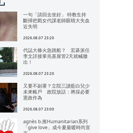
聞
一句「請回去坐好」 特教生持
斷掃把戳女代課老師眼睛大失血
近失明
2026.08.07 23:20
代誌大條火急跳船？ 宏碁派任
李文詳接掌兆基屋管2天就喊撤
出！
2026.08.07 23:20
又要不副署？立院三讀藍白兒少
未來帳戶 政院放話：將採必要
憲政作為
2026.08.07 23:00
agnès b.推Humanitarian系列
「give love」成今夏最暖時尚宣