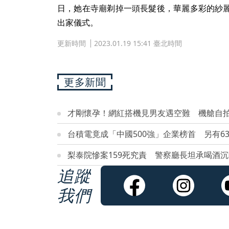
日，她在寺廟剃掉一頭長髮後，華麗多彩的紗
出家儀式。
更新時間
2023.01.19 15:41 臺北時間
更多新聞
才剛懷孕！網紅搭機見男友遇空難 機艙自
台積電竟成「中國500強」企業榜首 另有6
梨泰院慘案159死究責 警察廳長坦承喝酒
追蹤
我們