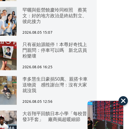
罕曬與藍營饒慶玲同框照 蔡英
文：好的地方政治是終結對立、
彼此接力
2026.08.05 15:07
只有崔始源能停！本尊好奇找上
門親問：停車可以嗎 新北店員
粉樂壞
2026.08.06 16:25
李多慧生日豪捐50萬、親搭卡車
送物資 感性謝台灣：沒有大家
就沒我
2026.08.05 12:56
大谷翔平回饋日本小學「每校普
發3手套」 廠商揭超暖細節