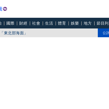
治
國際
財經
社會
生活
體育
娛樂
地方
節目列
「東北部海面」
個道歉」 柯志恩反嗆：比病毒還要毒
公
中心逼垮包商