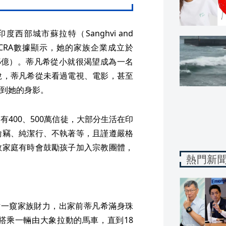
部城市蘇拉特（Sanghvi and
ICRA數據顯示，她的家族企業成立於
8.5億）。蒂凡希從小就很渴望成為一名
說，蒂凡希從未看過電視、電影，甚至
到她的身影。
400、500萬信徒，大部分生活在印
偷竊、純潔行、不執著等，且謹遵嚴格
教家庭有時會鼓勵孩子加入宗教團體，
熱門新
片一窺家族財力，出家前蒂凡希滿身珠
搭乘一輛由大象拉動的馬車，直到18