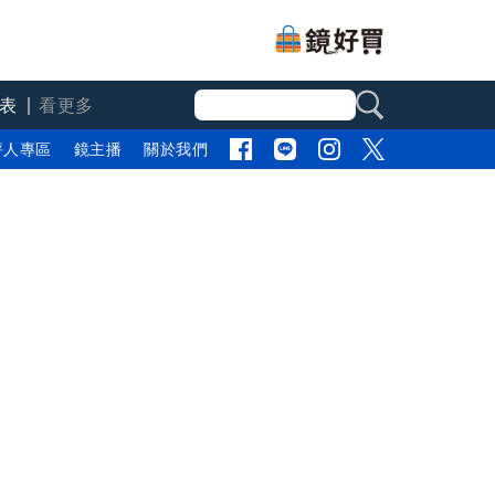
表
看更多
評人專區
鏡主播
關於我們