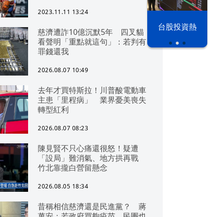
2023.11.11 13:24
漢光42演習
台股投資熱
慈濟遭詐10億沉默5年 四叉貓
看聲明「重點就這句」：若判有
罪錢還我
2026.08.07 10:49
去年才買特斯拉！川普酸電動車
主患「里程病」 業界憂美喪失
轉型紅利
2026.08.07 08:23
陳見賢不只心痛還很怒！疑遭
「設局」難消氣、地方拱再戰
竹北靠攏白營留懸念
2026.08.05 18:34
昔稱相信慈濟還是民進黨？ 蔣
萬安：若政府買夠疫苗，民團也