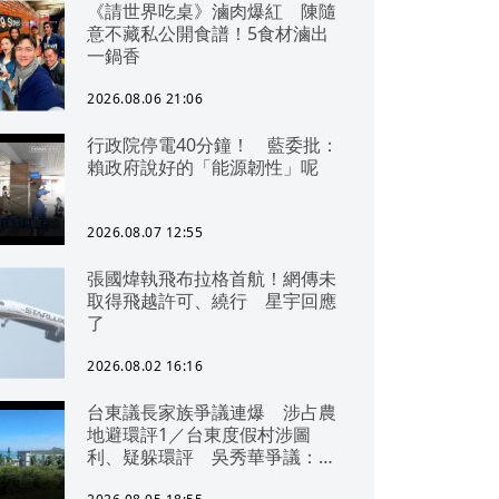
《請世界吃桌》滷肉爆紅 陳隨
意不藏私公開食譜！5食材滷出
一鍋香
2026.08.06 21:06
行政院停電40分鐘！ 藍委批：
賴政府說好的「能源韌性」呢
2026.08.07 12:55
張國煒執飛布拉格首航！網傳未
取得飛越許可、繞行 星宇回應
了
2026.08.02 16:16
台東議長家族爭議連爆 涉占農
地避環評1／台東度假村涉圖
利、疑躲環評 吳秀華爭議：概
無參與