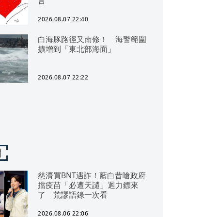
言
2026.08.07 22:40
白海豚路徑又南修！ 海警範圍
擴增到「東北部海面」
2026.08.07 22:22
聞
慈濟買BNT遇詐！藍白昔嗆政府
擋疫苗「必遭天譴」迴力鏢來
了 荒謬語錄一次看
2026.08.06 22:06