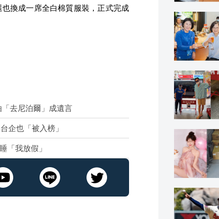
麗也換成一席全白棉質服裝，正式完成
拍「去尼泊爾」成遺言
3台企也「被入榜」
沉睡「我放假」