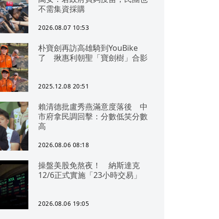
不需集資採購
2026.08.07 10:53
朴寶劍再訪高雄騎到YouBike
了 揪惠利朝聖「寶劍樹」合影
2025.12.08 20:51
賴清德批盧秀燕滿意度落後 中
市府拿民調回擊：分數低笑分數
高
2026.08.06 08:18
操盤美股免熬夜！ 納斯達克
12/6正式實施「23小時交易」
2026.08.06 19:05