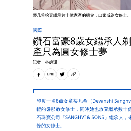
蒂凡希捨棄繼承數十億家產的機會，出家成為女修士。（翻攝dev
國際
鑽石富豪8歲女繼承人剃
產只為圓女修士夢
記者
｜
林婉珺
印度一名8歲女童蒂凡希（Devanshi San
輕的耆那教女修士，同時她也放棄繼承數十
石珠寶公司「SANGHVI & SONS」繼承
條的女修士。