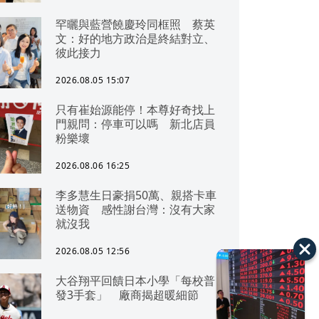
罕曬與藍營饒慶玲同框照 蔡英
文：好的地方政治是終結對立、
彼此接力
2026.08.05 15:07
只有崔始源能停！本尊好奇找上
門親問：停車可以嗎 新北店員
粉樂壞
2026.08.06 16:25
李多慧生日豪捐50萬、親搭卡車
送物資 感性謝台灣：沒有大家
就沒我
2026.08.05 12:56
大谷翔平回饋日本小學「每校普
發3手套」 廠商揭超暖細節