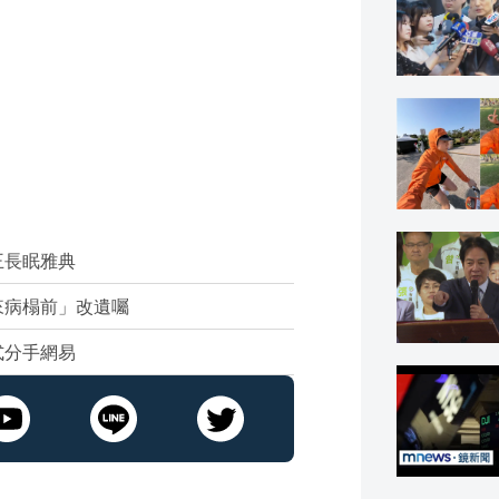
王長眠雅典
來病榻前」改遺囑
式分手網易