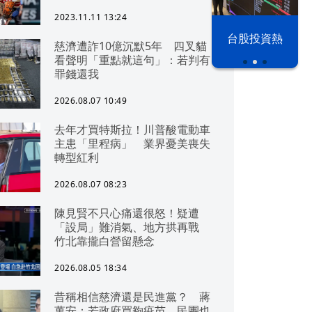
2023.11.11 13:24
漢光42演習
台股投資熱
慈濟遭詐10億沉默5年 四叉貓
看聲明「重點就這句」：若判有
罪錢還我
2026.08.07 10:49
去年才買特斯拉！川普酸電動車
主患「里程病」 業界憂美喪失
轉型紅利
2026.08.07 08:23
陳見賢不只心痛還很怒！疑遭
「設局」難消氣、地方拱再戰
竹北靠攏白營留懸念
2026.08.05 18:34
昔稱相信慈濟還是民進黨？ 蔣
萬安：若政府買夠疫苗，民團也