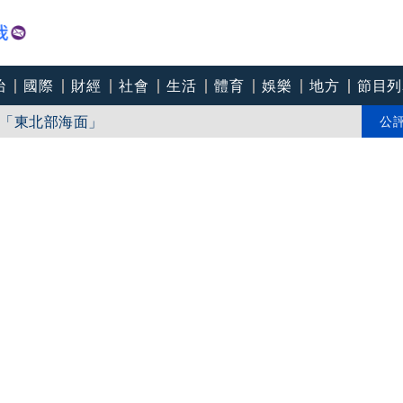
治
國際
財經
社會
生活
體育
娛樂
地方
節目列
「東北部海面」
個道歉」 柯志恩反嗆：比病毒還要毒
公
中心逼垮包商