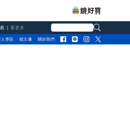
表
看更多
評人專區
鏡主播
關於我們