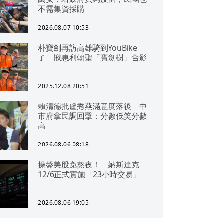
不需集資採購
2026.08.07 10:53
朴寶劍再訪高雄騎到YouBike
了 揪惠利朝聖「寶劍樹」合影
2025.12.08 20:51
賴清德批盧秀燕滿意度落後 中
市府拿民調回擊：分數低笑分數
高
2026.08.06 08:18
操盤美股免熬夜！ 納斯達克
12/6正式實施「23小時交易」
2026.08.06 19:05