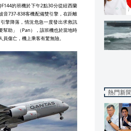
F144的班機於下午2點30分從紐西蘭
音737-838客機配備雙引擎，在距離
個引擎降落，情況危急一度發出求救訊
能需要幫助」（Pan），該班機也於當地時
出人員傷亡，機上乘客有驚無險。
熱門新