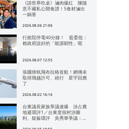
《請世界吃桌》滷肉爆紅 陳隨
意不藏私公開食譜！5食材滷出
一鍋香
2026.08.06 21:06
行政院停電40分鐘！ 藍委批：
賴政府說好的「能源韌性」呢
2026.08.07 12:55
張國煒執飛布拉格首航！網傳未
取得飛越許可、繞行 星宇回應
了
2026.08.02 16:16
台東議長家族爭議連爆 涉占農
地避環評1／台東度假村涉圖
利、疑躲環評 吳秀華爭議：概
無參與