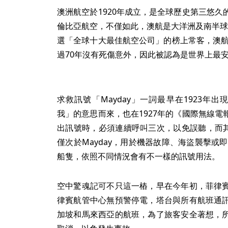
澳洲航空於1920年成立，是全球歷史第三悠
倫比亞航空，不僅如此，澳航是大洋洲及南半球規
選「全球十大最佳航空公司」的榜上常客，澳航
過70年沒有死傷意外，因此被認為是世界上最
求救訊號「Mayday」一詞最早在1923年出現，
我」的意思而來，也在1927年的《國際無線
出訊號時，必須連續呼叫三次，以免誤聽，而其
僅次於Mayday，用於機器故障、海盜襲擊或即刻
船隻，依照不同情況會有不一樣的訊號用法。
空中驚魂記可不只這一樁，早在今年初，菲律
律賓航管中心無預警停電，塔台與所有航班通
加坡和馬來西亞的航班，為了旅客安全著想，