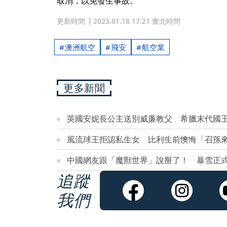
取消，以免發生事故。
更新時間
2023.01.18 17:21 臺北時間
澳洲航空
飛安
航空業
更多新聞
英國安妮長公主送別威廉教父 希臘末代國
風流球王拒認私生女 比利生前懊悔「召孫
中國網友跟「魔獸世界」說掰了！ 暴雪正
追蹤
我們