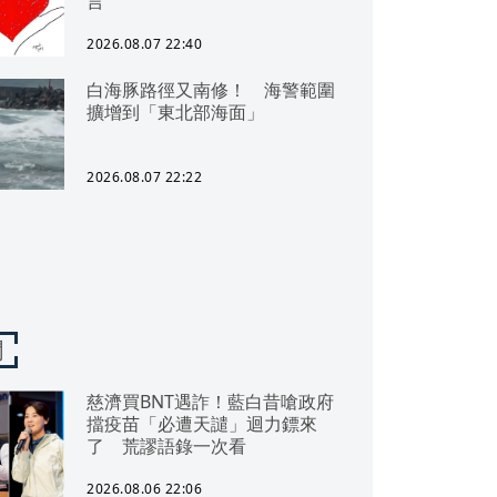
言
2026.08.07 22:40
白海豚路徑又南修！ 海警範圍
擴增到「東北部海面」
2026.08.07 22:22
聞
慈濟買BNT遇詐！藍白昔嗆政府
擋疫苗「必遭天譴」迴力鏢來
了 荒謬語錄一次看
2026.08.06 22:06