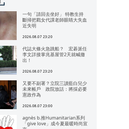
聞
一句「請回去坐好」 特教生持
斷掃把戳女代課老師眼睛大失血
近失明
2026.08.07 23:20
代誌大條火急跳船？ 宏碁派任
李文詳接掌兆基屋管2天就喊撤
出！
2026.08.07 23:20
又要不副署？立院三讀藍白兒少
未來帳戶 政院放話：將採必要
憲政作為
2026.08.07 23:00
agnès b.推Humanitarian系列
「give love」成今夏最暖時尚宣