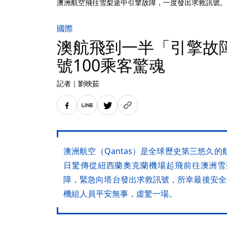
澳洲航空飛往雪梨途中引擎故障，一度發出求救訊號。（
國際
澳航飛到一半「引擎故
號100乘客驚魂
記者
｜
劉映茹
澳洲航空（Qantas）是全球歷史第三悠久
日驚傳從紐西蘭奧克蘭機場起飛前往澳洲雪
障，緊急向塔台發出求救訊號，所幸最後安全
機組人員平安無事，虛驚一場。