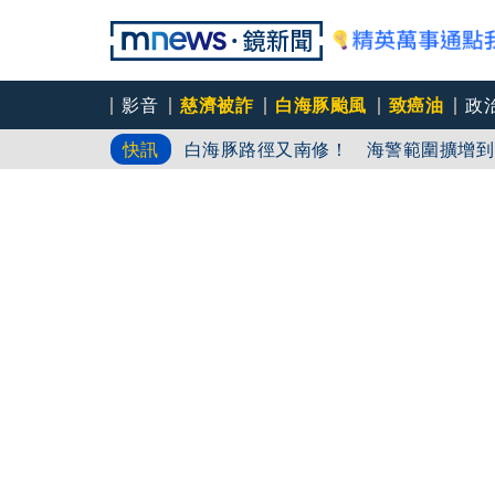
影音
慈濟被詐
白海豚颱風
致癌油
政
白海豚路徑又南修！ 海警範圍擴增到
快訊
慈濟挨詐十億／綠批抹黑「欠陳時中一
吳秀華家族又生波 前台東縣長蓋安養