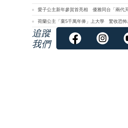
愛子公主新年參賀首亮相 優雅同台「兩代天
荷蘭公主「棄5千萬年俸」上大學 驚收恐怖
追蹤
我們