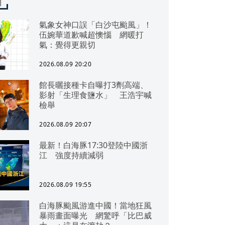
聞
氣象女神口誤「白沙屯颱風」！
伍婉華道歉喊超懊惱 網暖打
氣：覺得更親切
2026.08.09 20:20
館長曬接種卡自曝打3劑高端、
影射「生理食鹽水」 王浩宇喊
檢舉
2026.08.09 20:07
最新！白海豚17:30登陸中國浙
江 強度持續減弱
2026.08.09 19:55
白海豚颱風游進中國！當地狂風
暴雨畫面曝光 網驚呼「比巴威