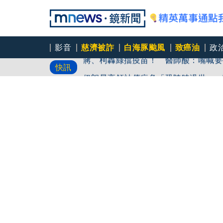
影音
慈濟被詐
白海豚颱風
致癌油
政
蔣、柯轟綠擋疫苗！ 醫師酸：嘴喊要
快訊
伊朗最高領袖傳病危「恐隨時過世」 
9月川習會前先出招！ 美國鉅額投資