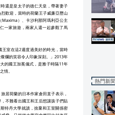
月當時還是皇太子的德仁天皇，帶著妻子
熱烈歡迎，當時的荷蘭王子威廉亞歷山
西瑪（Maxima）、卡沙利那阿瑪利亞公主
lia）陪伴德仁一家旅遊，兩家人還一起參觀了馬
國王室在這2週度過美好的時光，當時
燦爛的笑容令人印象深刻。」2013年
大的國王加冕儀式，是雅子時隔11年
之情。
熱門新
，旅居荷蘭的日本作家倉田直子表示，
學，不難看出國王和王后想讓孩子們貼
姆斯特丹大學就讀，捨棄和王室關係密