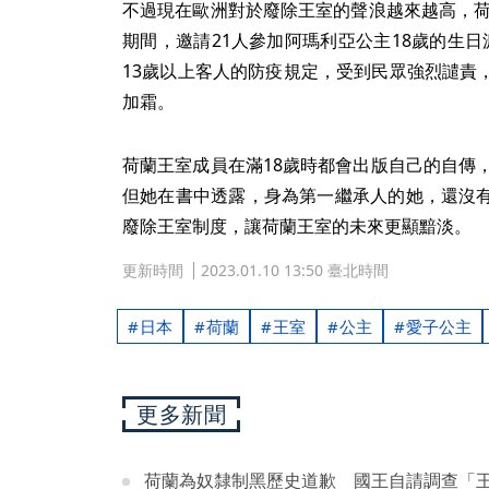
不過現在歐洲對於廢除王室的聲浪越來越高，荷
期間，邀請21人參加阿瑪利亞公主18歲的生
13歲以上客人的防疫規定，受到民眾強烈譴責
加霜。
荷蘭王室成員在滿18歲時都會出版自己的自傳
但她在書中透露，身為第一繼承人的她，還沒
廢除王室制度，讓荷蘭王室的未來更顯黯淡。
更新時間
2023.01.10 13:50 臺北時間
日本
荷蘭
王室
公主
愛子公主
更多新聞
荷蘭為奴隸制黑歷史道歉 國王自請調查「