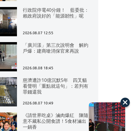
行政院停電40分鐘！ 藍委批：
賴政府說好的「能源韌性」呢
2026.08.07 12:55
「廣川漾」第三次說明會 解約
戶爆：建商嗆消保官來再說
2026.08.08 18:45
慈濟遭詐10億沉默5年 四叉貓
看聲明「重點就這句」：若判有
罪錢還我
2026.08.07 10:49
《請世界吃桌》滷肉爆紅 陳隨
意不藏私公開食譜！5食材滷出
一鍋香