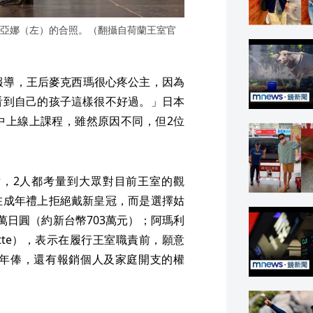
亞娜（左）的合照。（翻攝自荷蘭王室官
曾報導，王后麥克西瑪很心疼公主，因為
看到自己的孩子這樣很不好過。」日本
中上線上課程，雖然原因不同，但2位
，2人都考量到大眾對目前王室的觀
在成年禮上拒絕戴新皇冠，而是選擇姑
0萬日圓（約新台幣703萬元）；阿瑪利
utte），表示在履行王室職責前，願意
）的年俸，還有報銷個人及家庭開支的權