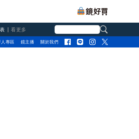
表
看更多
評人專區
鏡主播
關於我們