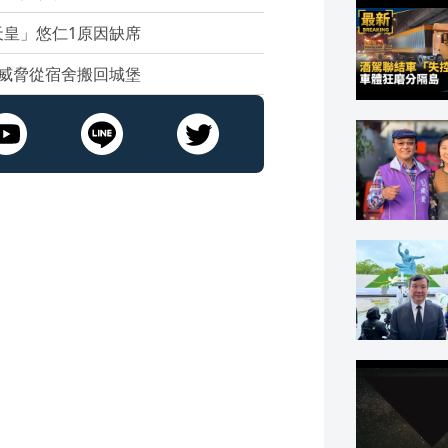
皇」悠仁1原因缺席
威脅從宿舍搬回城堡