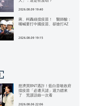
大」：這是在渡劫？
2026.08.09 19:40
蔣、柯轟綠擋疫苗！ 醫師酸：
嘴喊要打中國疫苗、卻搶打AZ
2026.08.09 19:15
聞
慈濟買BNT遇詐！藍白昔嗆政府
擋疫苗「必遭天譴」迴力鏢來
了 荒謬語錄一次看
2026.08.06 22:06