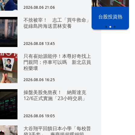
2026.08.06 21:06
漢光42演習
台股投資熱
不捨被宰！ 志工「買牛救命」
從綠島跨海送雲林安養
2026.08.08 13:45
只有崔始源能停！本尊好奇找上
門親問：停車可以嗎 新北店員
粉樂壞
2026.08.06 16:25
操盤美股免熬夜！ 納斯達克
12/6正式實施「23小時交易」
2026.08.06 19:05
大谷翔平回饋日本小學「每校普
發3手套」 廠商揭超暖細節