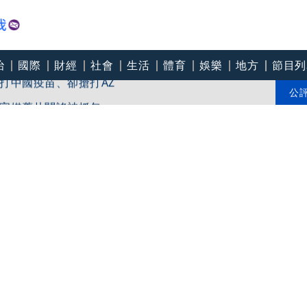
治
國際
財經
社會
生活
體育
娛樂
地方
節目列
打中國疫苗、卻搶打AZ
官媒舊片闢謠被抓包
公
「關鍵礦產」供應鏈