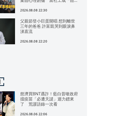
集體心理創傷 當社工成「體制
代罪羊」 防禦性社工不敢多做
無奈趨勢？耗竭殆盡下的社安網
2026.08.08 22:30
危機｜社工消失中
父親節登小巨蛋開唱 想到離世
三年的爸爸 許富凱哭到眼淚鼻
涕直流
2026.08.08 22:20
聞
慈濟買BNT遇詐！藍白昔嗆政府
擋疫苗「必遭天譴」迴力鏢來
了 荒謬語錄一次看
2026.08.06 22:06