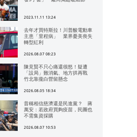
2023.11.11 13:24
去年才買特斯拉！川普酸電動車
主患「里程病」 業界憂美喪失
轉型紅利
2026.08.07 08:23
陳見賢不只心痛還很怒！疑遭
「設局」難消氣、地方拱再戰
竹北靠攏白營留懸念
2026.08.05 18:34
昔稱相信慈濟還是民進黨？ 蔣
萬安：若政府買夠疫苗，民團也
不需集資採購
2026.08.07 10:53