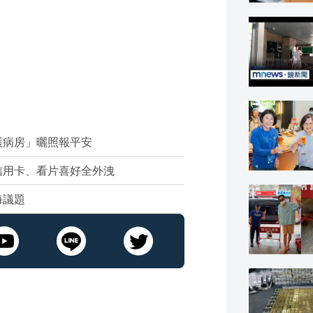
護病房」曬照報平安
信用卡、看片喜好全外洩
海議題