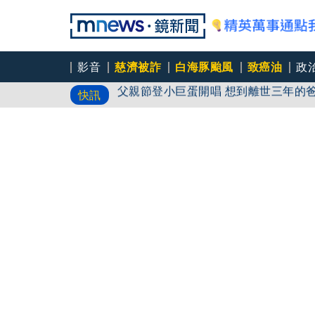
影音
慈濟被詐
白海豚颱風
致癌油
政
父親節登小巨蛋開唱 想到離世三年的
快訊
永和豆漿創始人林炳生70歲病逝 集
AKIRA台北唱到一半突收兒子告白「爸
蛋糕」