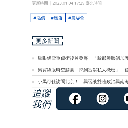
更新時間
2023.01.04 17:29 臺北時間
漲價
雞蛋
農委會
更多新聞
鷹眼鏟雪重傷術後首發聲 「臉部腫脹躺加
男買絕版時空膠囊「挖到富翁私人機密」 
小馬可仕訪問北京！ 與習談雙邊政治與南
追蹤
我們