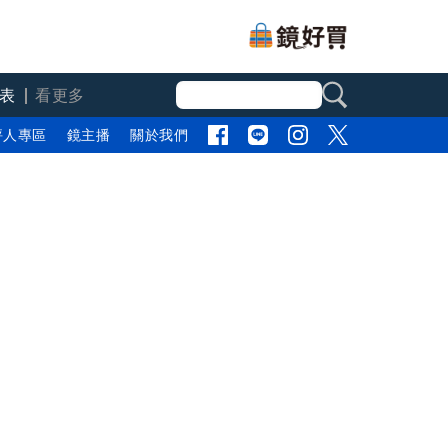
表
看更多
評人專區
鏡主播
關於我們