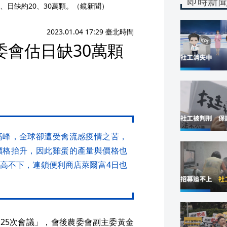
即時新
日缺約20、30萬顆。（鏡新聞）
2023.01.04 17:29 臺北時間
會估日缺30萬顆
高峰，全球卻遭受禽流感疫情之苦，
價格抬升，因此雞蛋的產量與價格也
高不下，連鎖便利商店萊爾富4日也
25次會議」，會後農委會副主委黃金