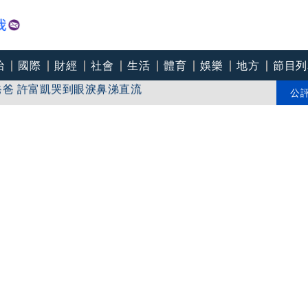
治
國際
財經
社會
生活
體育
娛樂
地方
節目列
爸爸 許富凱哭到眼淚鼻涕直流
團悼念：照亮別人的燈塔
公
爸I LOVE YOU」 驚喜林志玲同步曝光父親節「披薩