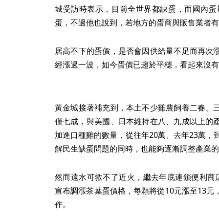
城受訪時表示，目前全世界都缺蛋，而國內蛋量
蛋，不過他也說到，若地方的蛋商與販售業者有
居高不下的蛋價，是否會因供給量不足而再次
經漲過一波，如今蛋價已趨於平穩，看起來沒有
黃金城接著補充到，本土不少雞農飼養二春、
僅七成，與美國、日本維持在八、九成以上的
加進口種雞的數量，從往年20萬、去年23萬，
解民生缺蛋問題的同時，也能夠逐漸調整產業的
然而遠水可救不了近火，繼去年底連鎖便利商
宣布調漲茶葉蛋價格，每顆將從10元漲至13
作。