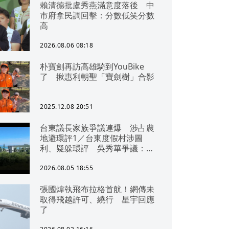
賴清德批盧秀燕滿意度落後 中
市府拿民調回擊：分數低笑分數
高
2026.08.06 08:18
朴寶劍再訪高雄騎到YouBike
了 揪惠利朝聖「寶劍樹」合影
2025.12.08 20:51
台東議長家族爭議連爆 涉占農
地避環評1／台東度假村涉圖
利、疑躲環評 吳秀華爭議：概
無參與
2026.08.05 18:55
張國煒執飛布拉格首航！網傳未
取得飛越許可、繞行 星宇回應
了