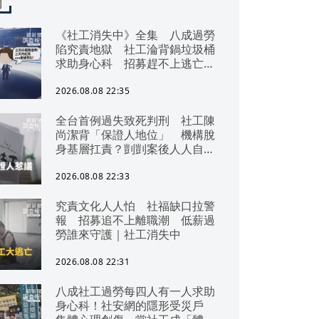
聞
《社工消失中》全集 八成過勞
陷究責地獄 社工淪背鍋垃圾桶
求助身心科 招募趕不上逃亡
潮 全台社工缺口警報 揭薪資
回捐黑幕 血汗錢遭剝削
2026.08.08 22:35
全台首例過失致死判刑 社工陳
尚潔背「保證人地位」 機構脫
身基層扛責？剴剴案後人人自危
｜社工消失中
2026.08.08 22:33
究責文化人人怕 社福缺口拉警
報 招募追不上離職潮 低薪過
勞誰來守護｜社工消失中
2026.08.08 22:31
八成社工過勞每四人有一人求助
身心科！社安網的隱形受災戶