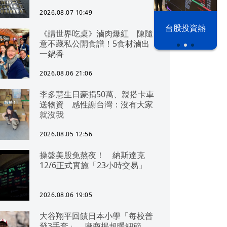
2026.08.07 10:49
漢光42演習
台股投資熱
《請世界吃桌》滷肉爆紅 陳隨
意不藏私公開食譜！5食材滷出
一鍋香
2026.08.06 21:06
李多慧生日豪捐50萬、親搭卡車
送物資 感性謝台灣：沒有大家
就沒我
2026.08.05 12:56
操盤美股免熬夜！ 納斯達克
12/6正式實施「23小時交易」
2026.08.06 19:05
大谷翔平回饋日本小學「每校普
發3手套」 廠商揭超暖細節