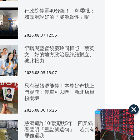
行政院停電40分鐘！ 藍委批：
賴政府說好的「能源韌性」呢
2026.08.07 12:55
罕曬與藍營饒慶玲同框照 蔡英
文：好的地方政治是終結對立、
彼此接力
2026.08.05 15:07
只有崔始源能停！本尊好奇找上
門親問：停車可以嗎 新北店員
粉樂壞
2026.08.06 16:25
慈濟遭詐10億沉默5年 四叉貓
看聲明「重點就這句」：若判有
罪錢還我