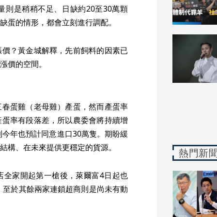
則是稍稍不足、日缺約20至30萬顆
缺蛋的情形，都會立刻進行調配。
漲價？黃金城解釋，先前飼料的因素已
漲價的空間。
三春蛋雞（老母雞）產蛋，然而產蛋率
產蛋率有段落差，所以農委會將持續增
到今年也預計同意進口30萬隻。期盼緩
結構、在未來提供更穩定的貨源。
熱門新
店全家開起第一槍後，萊爾富4日起也
元，至於其餘兩家連鎖超商則是尚未有動