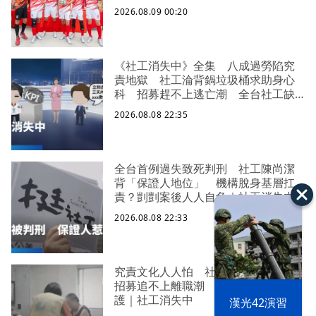
2026.08.09 00:20
《社工消失中》全集 八成過勞陷究
責地獄 社工淪背鍋垃圾桶求助身心
科 招募趕不上逃亡潮 全台社工缺
口警報 揭薪資回捐黑幕 血汗錢遭
2026.08.08 22:35
剝削
全台首例過失致死判刑 社工陳尚潔
背「保證人地位」 機構脫身基層扛
責？剴剴案後人人自危｜社工消失中
2026.08.08 22:33
究責文化人人怕 社福缺口拉警報
招募追不上離職潮 低薪過勞誰來守
護｜社工消失中
漢光42演習