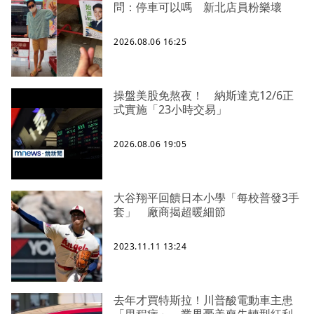
問：停車可以嗎 新北店員粉樂壞
2026.08.06 16:25
操盤美股免熬夜！ 納斯達克12/6正
式實施「23小時交易」
2026.08.06 19:05
大谷翔平回饋日本小學「每校普發3手
套」 廠商揭超暖細節
2023.11.11 13:24
去年才買特斯拉！川普酸電動車主患
「里程病」 業界憂美喪失轉型紅利