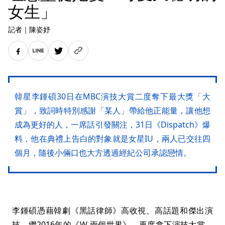
女生」
記者
｜
陳姿妤
韓星李鍾碩30日在MBC演技大賞二度奪下最大獎「大
賞」，致詞時特別感謝「某人」帶給他正能量，讓他想
成為更好的人，一席話引發關注，31日《Dispatch》爆
料，他在典禮上告白的對象就是女星IU，兩人已交往四
個月，隨後小倆口也大方透過經紀公司承認戀情。
李鍾碩憑藉韓劇《黑話律師》高收視、高話題和傑出演
技，繼2016年的《W-兩個世界》，再度拿下演技大賞。