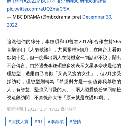
#이종석
#2022MBC연기대상
#MBC
#mbcdrama
pic.twitter.com/aUQZmaCf5A
— MBC DRAMA (@mbcdrama_pre)
December 30,
2022
追溯他們的緣分，李鍾碩和IU曾在2012年合作主持SBS
音樂節目《人氣歌謠》，共同搭檔6個月，在舞台上看似
默契十足，但一度爆出兩人在待機室一句話都不說，鬧出
不合傳言。由於過去李鍾碩曾多次表示女星李奈映是他的
理想型，透露自己喜歡「又高又瘦的女生」，但2月接受
採訪時，理想型則轉為「希望對方是一個值得我尊敬的
人，有智慧、堅強又可愛的人」，兩人認愛後粉絲回頭檢
視這段訪問，不禁恍然大悟「原來就是在講IU啊」。
更新時間
2022.12.31 19:22 臺北時間
演技大賞
IU
李鍾碩
戀情