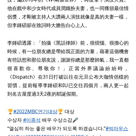
他在戲中和少女時代成員潤娥扮夫妻，也一同獲頒最佳情
侶獎，才剛被主持人大讚兩人演技就像是真的夫妻一樣，
但李鍾碩卻在致詞時大膽告白心上人。
李鍾碩透露：「拍攝《黑話律師》前，很煩惱、很擔心的
時候，有一位朋友總是帶給我正面的力量，藉著這個機會
有些話想和那位朋友說，謝謝你總是那麼帥氣，我一直都
很喜歡你、尊敬你！」正當外界議論紛紛時，
《Dispatch》在31日打破以往在元旦公布大咖情侶檔的
習慣，提前報導李鍾碩和IU已交往四個月，兩人更一起
到名古屋度過3天2夜的耶誕假期。
🏆
#2022MBC연기대상
🏆 대상
수상자
#이종석
배우 수상소감🎤
“열심히 하는 좋은 배우가 되도록 하겠습니다.”
#빅마우스