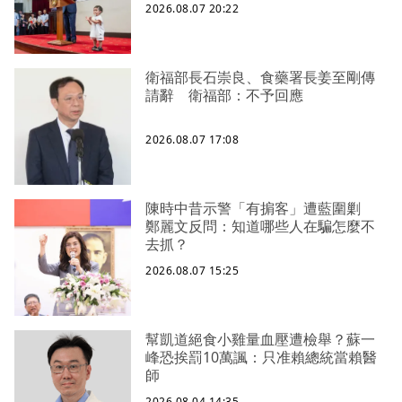
2026.08.07 20:22
衛福部長石崇良、食藥署長姜至剛傳
請辭 衛福部：不予回應
2026.08.07 17:08
陳時中昔示警「有掮客」遭藍圍剿
鄭麗文反問：知道哪些人在騙怎麼不
去抓？
2026.08.07 15:25
幫凱道絕食小雞量血壓遭檢舉？蘇一
峰恐挨罰10萬諷：只准賴總統當賴醫
師
2026.08.04 14:35