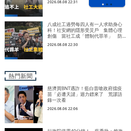
2026.08.08 22:31
八成社工過勞每四人有一人求助身心
科！社安網的隱形受災戶 集體心理
創傷 當社工成「體制代罪羊」 防
禦性社工不敢多做無奈趨勢？耗竭殆
2026.08.08 22:30
盡下的社安網危機｜社工消失中
熱門新聞
慈濟買BNT遇詐！藍白昔嗆政府擋疫
苗「必遭天譴」迴力鏢來了 荒謬語
錄一次看
2026.08.06 22:06
行政院停電40分鐘！ 藍委批：賴政