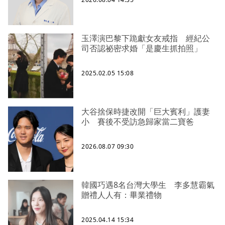
玉澤演巴黎下跪獻女友戒指 經紀公
司否認祕密求婚「是慶生抓拍照」
2025.02.05 15:08
大谷捨保時捷改開「巨大賓利」護妻
小 賽後不受訪急歸家當二寶爸
2026.08.07 09:30
韓國巧遇8名台灣大學生 李多慧霸氣
贈禮人人有：畢業禮物
2025.04.14 15:34