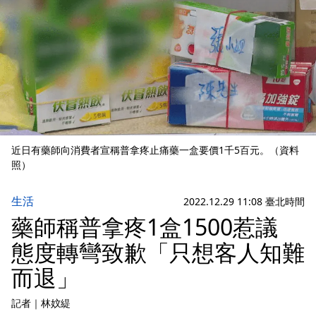
近日有藥師向消費者宣稱普拿疼止痛藥一盒要價1千5百元。（資料
照）
生活
2022.12.29 11:08 臺北時間
藥師稱普拿疼1盒1500惹議
態度轉彎致歉「只想客人知難
而退」
記者
｜
林妏緹