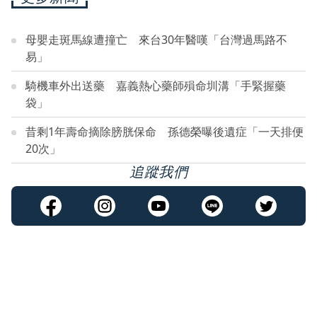
母嬰走斑馬線遭撞亡 來台30年醫嘆「台灣過馬路不
易」
騎機車外出送藥 嘉義熱心藥師殞命圳溝「手緊握藥
袋」
昔剩1年壽命摘除膀胱保命 孫德榮曝後遺症「一天排便
20次」
追蹤我們