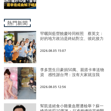
熱門新聞
罕曬與藍營饒慶玲同框照 蔡英文：
好的地方政治是終結對立、彼此接力
2026.08.05 15:07
李多慧生日豪捐50萬、親搭卡車送物
資 感性謝台灣：沒有大家就沒我
2026.08.05 12:56
幫凱道絕食小雞量血壓遭檢舉？蘇一
峰恐挨罰10萬諷：只准賴總統當賴醫