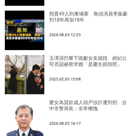
拐賣49人到柬埔寨 角頭演員李振豪
判18年再加18年
2026.08.03 12:25
玉澤演巴黎下跪獻女友戒指 經紀公
司否認祕密求婚「是慶生抓拍照」
2025.02.05 15:08
愛女為貸款成人頭戶涉詐遭判刑 台
中市警局長：非常慚愧
2026.08.05 16:17