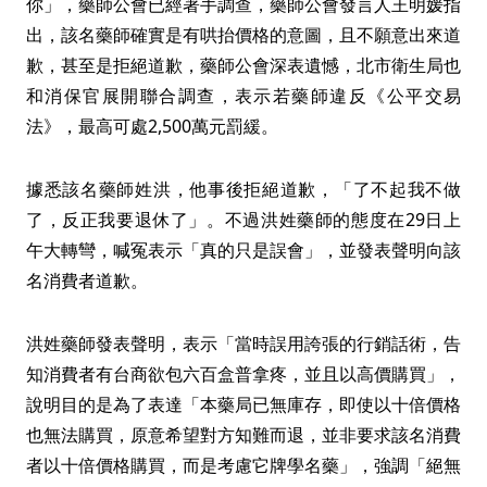
你」，藥師公會已經著手調查，藥師公會發言人王明媛指
出，該名藥師確實是有哄抬價格的意圖，且不願意出來道
歉，甚至是拒絕道歉，藥師公會深表遺憾，北市衛生局也
和消保官展開聯合調查，表示若藥師違反《公平交易
法》，最高可處2,500萬元罰緩。
據悉該名藥師姓洪，他事後拒絕道歉，「了不起我不做
了，反正我要退休了」。不過洪姓藥師的態度在29日上
午大轉彎，喊冤表示「真的只是誤會」，並發表聲明向該
名消費者道歉。
洪姓藥師發表聲明，表示「當時誤用誇張的行銷話術，告
知消費者有台商欲包六百盒普拿疼，並且以高價購買」，
說明目的是為了表達「本藥局已無庫存，即使以十倍價格
也無法購買，原意希望對方知難而退，並非要求該名消費
者以十倍價格購買，而是考慮它牌學名藥」，強調「絕無