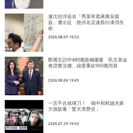
邀沈伯洋簽名「秀菜單遮蔣萬安親
簽」遭出征 饒河名店速祭白漆消失
術
2026.08.05 19:52
鄭麗文訪中480萬藍喊撤案 民主基金
會證實沒撤、綠委重砍960萬預算
2026.08.06 13:45
一言不合就揮刀！ 揭中和弒媳夫家
欠債販毒「驚天黑歷史」
2026.07.29 19:55