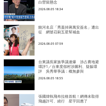
白營留懸念
2026.08.05 18:34
饒河名店「秀蓋掉蔣萬安簽名」遭出
征 網號召刷五星幫補血
2026.08.05 07:59
台東議長家族爭議連爆 涉占農地避
環評1／台東度假村涉圖利、疑躲環
評 吳秀華爭議：概無參與
2026.08.05 18:55
張國煒執飛布拉格首航！網傳未取得
飛越許可、繞行 星宇回應了