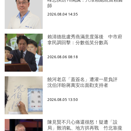
師
2026.08.04 14:35
賴清德批盧秀燕滿意度落後 中市府
拿民調回擊：分數低笑分數高
2026.08.06 08:18
饒河老店「蓋簽名」遭灌一星負評
沈伯洋盼蔣萬安出面勸支持者
2026.08.05 13:50
陳見賢不只心痛還很怒！疑遭「設
局」難消氣、地方拱再戰 竹北靠攏