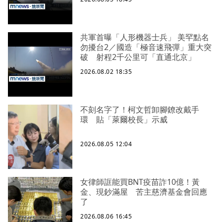
共軍首曝「人形機器士兵」 美罕點名
勿擾台2／國造「極音速飛彈」重大突
破 射程2千公里可「直通北京」
2026.08.02 18:35
不刻名字了！柯文哲卸腳鐐改戴手
環 貼「萊爾校長」示威
2026.08.05 12:04
女律師誆能買BNT疫苗詐10億！黃
金、現鈔滿屋 苦主慈濟基金會回應
了
2026.08.06 16:45