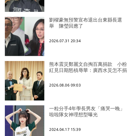
劉櫂豪無預警宣布退出台東縣長選
舉 陳瑩回應了
2026.07.31 20:34
熊本震災鄭麗文自掏百萬捐款 小粉
紅見日期怒槓辱華：廣西水災怎不捐
2026.08.06 09:03
一粒分手4年學長男友「痛哭一晚」
啦啦隊女神理想型曝光
2024.04.17 15:39