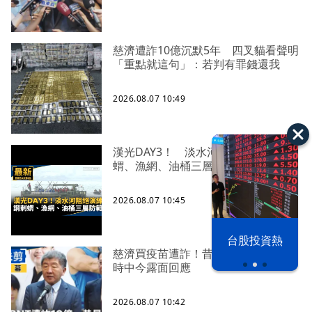
慈濟遭詐10億沉默5年 四叉貓看聲明
「重點就這句」：若判有罪錢還我
2026.08.07 10:49
漢光DAY3！ 淡水河阻絕演練 鋼刺
蝟、漁網、油桶三層防範
2026.08.07 10:45
以色列 穹頂
台股投資熱
之下
慈濟買疫苗遭詐！昔遭轟擋疫苗 陳
時中今露面回應
2026.08.07 10:42