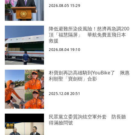
2026.08.05 15:29
降低避難所染疫風險！慈濟再急調200
頂「福慧隔屏」 華航免費直飛日本
救援
2026.08.04 19:10
朴寶劍再訪高雄騎到YouBike了 揪惠
利朝聖「寶劍樹」合影
2025.12.08 20:51
民眾黨立委質詢炫空軍外套 防長聽
得滿臉問號