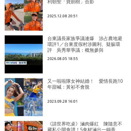
利朝聖「寶劍樹」合影
2025.12.08 20:51
台東議長家族爭議連爆 涉占農地避
環評1／台東度假村涉圖利、疑躲環
評 吳秀華爭議：概無參與
2026.08.05 18:55
又一啦啦隊女神結婚！ 愛情長跑10
年甜喊：黃衫不會脫
2023.09.28 16:01
《請世界吃桌》滷肉爆紅 陳隨意不
藏私公開食譜！5食材滷出一鍋香