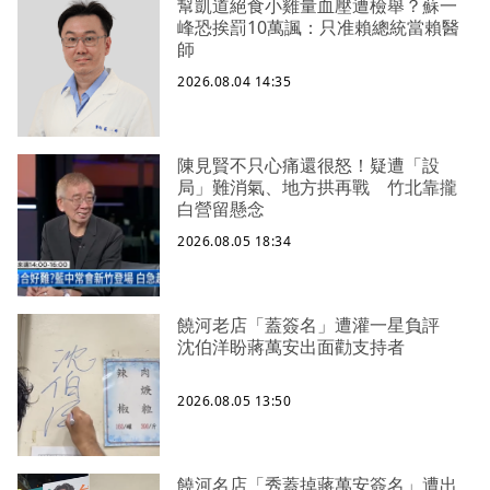
幫凱道絕食小雞量血壓遭檢舉？蘇一
峰恐挨罰10萬諷：只准賴總統當賴醫
師
2026.08.04 14:35
陳見賢不只心痛還很怒！疑遭「設
局」難消氣、地方拱再戰 竹北靠攏
白營留懸念
2026.08.05 18:34
饒河老店「蓋簽名」遭灌一星負評
沈伯洋盼蔣萬安出面勸支持者
2026.08.05 13:50
饒河名店「秀蓋掉蔣萬安簽名」遭出