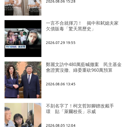
2026.08.06 15:28
一言不合就揮刀！ 揭中和弒媳夫家
欠債販毒「驚天黑歷史」
2026.07.29 19:55
鄭麗文訪中480萬藍喊撤案 民主基金
會證實沒撤、綠委重砍960萬預算
2026.08.06 13:45
不刻名字了！柯文哲卸腳鐐改戴手
環 貼「萊爾校長」示威
2026.08.05 12:04