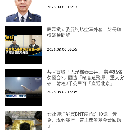
2026.08.05 16:17
民眾黨立委質詢炫空軍外套 防長聽
得滿臉問號
2026.08.06 09:55
共軍首曝「人形機器士兵」 美罕點名
勿擾台2／國造「極音速飛彈」重大突
破 射程2千公里可「直通北京」
2026.08.02 18:35
女律師誆能買BNT疫苗詐10億！黃
金、現鈔滿屋 苦主慈濟基金會回應
了