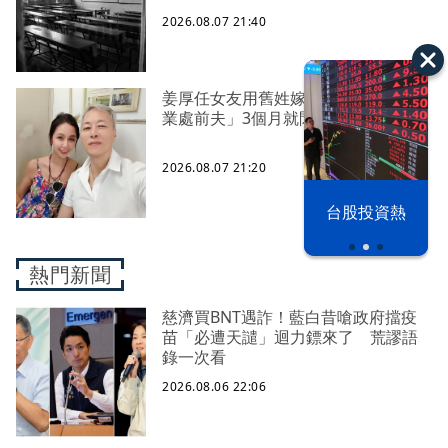
2026.08.07 21:40
姜厚任女友用舊姓嫁過人 交往「農
業處前夫」3個月就閃婚
2026.08.07 21:20
漢光42演習
台股投資熱
熱門新聞
慈濟買BNT遇詐！藍白昔嗆政府擋疫
苗「必遭天譴」迴力鏢來了 荒謬語
錄一次看
2026.08.06 22:06