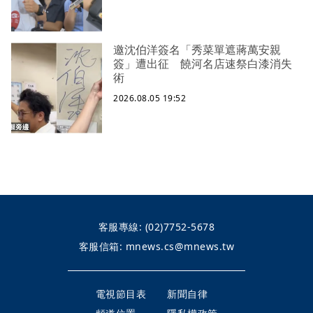
邀沈伯洋簽名「秀菜單遮蔣萬安親
簽」遭出征 饒河名店速祭白漆消失
術
2026.08.05 19:52
客服專線:
(02)7752-5678
客服信箱:
mnews.cs@mnews.tw
電視節目表
新聞自律