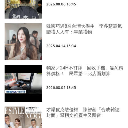
2026.08.06 16:45
韓國巧遇8名台灣大學生 李多慧霸氣
贈禮人人有：畢業禮物
2025.04.14 15:34
獨家／24H不打烊「回收手機」靠AI精
算價格！ 民眾驚：比店面划算
2026.08.05 18:45
才爆皮克敏侵權 陳智菡「合成雜誌
封面」幫柯文哲慶生又踩雷