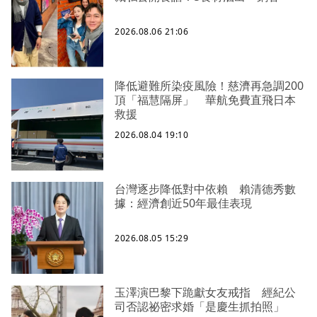
2026.08.06 21:06
降低避難所染疫風險！慈濟再急調200
頂「福慧隔屏」 華航免費直飛日本
救援
2026.08.04 19:10
台灣逐步降低對中依賴 賴清德秀數
據：經濟創近50年最佳表現
2026.08.05 15:29
玉澤演巴黎下跪獻女友戒指 經紀公
司否認祕密求婚「是慶生抓拍照」