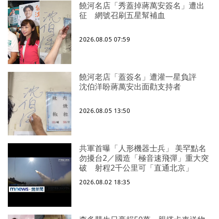
饒河名店「秀蓋掉蔣萬安簽名」遭出
征 網號召刷五星幫補血
2026.08.05 07:59
饒河老店「蓋簽名」遭灌一星負評
沈伯洋盼蔣萬安出面勸支持者
2026.08.05 13:50
共軍首曝「人形機器士兵」 美罕點名
勿擾台2／國造「極音速飛彈」重大突
破 射程2千公里可「直通北京」
2026.08.02 18:35