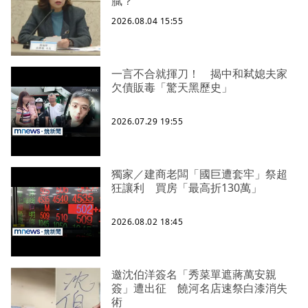
膩？
2026.08.04 15:55
一言不合就揮刀！ 揭中和弒媳夫家
欠債販毒「驚天黑歷史」
2026.07.29 19:55
獨家／建商老闆「國巨遭套牢」祭超
狂讓利 買房「最高折130萬」
2026.08.02 18:45
邀沈伯洋簽名「秀菜單遮蔣萬安親
簽」遭出征 饒河名店速祭白漆消失
術