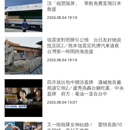
頂「福慧隔屏」 華航免費直飛日本
救援
2026.08.04 19:10
強震派對照辦引公憤 台日友好物資
抵災區2／熊本強震災民擠汽車過夜
台灣第一時間跨海急援
2026.08.04 19:16
四月就出包中聯涉蓋牌 邁喊無良廠
商讓它倒2／盧秀燕轟台糖吃案、中央
蓋牌 府方：毒油一直在台中
2026.08.04 13:07
又一啦啦隊女神結婚！ 愛情長跑10