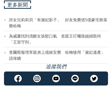
更多新聞
誇女兒莉莉貝「有黛妃影子」 好友免費借5億豪宅救落
難哈梅
為威廉找到清醒女孩鬆口氣 老親王叮囑孫媳婦凱特
「王室守則」
查爾斯擬埋單親弟上億維安費 哈梅慘用「黛妃遺產」
請保鑣
追蹤我們