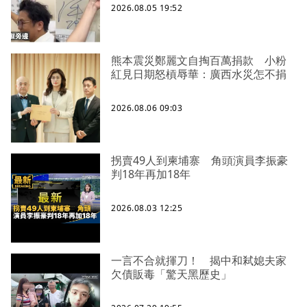
2026.08.05 19:52
熊本震災鄭麗文自掏百萬捐款 小粉
紅見日期怒槓辱華：廣西水災怎不捐
2026.08.06 09:03
拐賣49人到柬埔寨 角頭演員李振豪
判18年再加18年
2026.08.03 12:25
一言不合就揮刀！ 揭中和弒媳夫家
欠債販毒「驚天黑歷史」