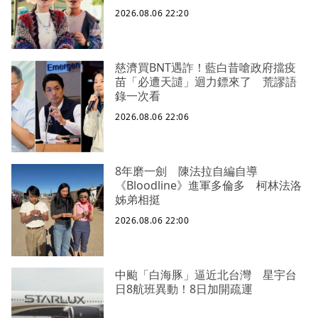
2026.08.06 22:20
慈濟買BNT遇詐！藍白昔嗆政府擋疫
苗「必遭天譴」迴力鏢來了 荒謬語
錄一次看
2026.08.06 22:06
8年磨一劍 陳法拉自編自導
《Bloodline》進軍多倫多 柯林法洛
姊弟相挺
2026.08.06 22:00
中颱「白海豚」逼近北台灣 星宇台
日8航班異動！8日加開疏運