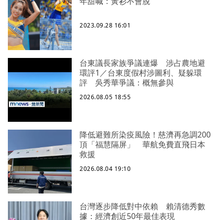
年甜喊：黃衫不會脫
2023.09.28 16:01
台東議長家族爭議連爆 涉占農地避
環評1／台東度假村涉圖利、疑躲環
評 吳秀華爭議：概無參與
2026.08.05 18:55
降低避難所染疫風險！慈濟再急調200
頂「福慧隔屏」 華航免費直飛日本
救援
2026.08.04 19:10
台灣逐步降低對中依賴 賴清德秀數
據：經濟創近50年最佳表現