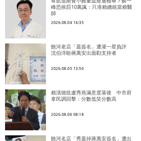
幫凱道絕食小雞量血壓遭檢舉？蘇一
峰恐挨罰10萬諷：只准賴總統當賴醫
師
2026.08.04 14:35
饒河老店「蓋簽名」遭灌一星負評
沈伯洋盼蔣萬安出面勸支持者
2026.08.05 13:50
賴清德批盧秀燕滿意度落後 中市府
拿民調回擊：分數低笑分數高
2026.08.06 08:18
饒河名店「秀蓋掉蔣萬安簽名」遭出