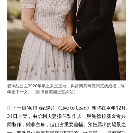
碧翠絲公主2020年戴上女王王冠，與富商莫奇低調完成婚禮，隔
年產下一女。（翻攝自英國王室網站）
而下一檔Netflix紀錄片《Live to Lead》即將在今年12月
31日上架，由哈利夫妻擔任製作人，與曼德拉基金會共
同製作，雖非主角，但仍占重要篇幅。預告露出的場景之
一，據悉是位於溫莎城堡庭院中的「玩具屋」，是威爾斯