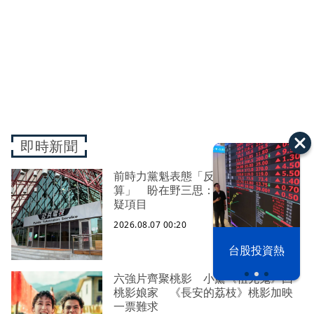
即時新聞
前時力黨魁表態「反對刪公視預
算」 盼在野三思：改凍結處理受質
疑項目
2026.08.07 00:20
以色列 穹頂
台股投資熱
之下
六強片齊聚桃影 小薰《祖先鬼》回
桃影娘家 《長安的荔枝》桃影加映
一票難求