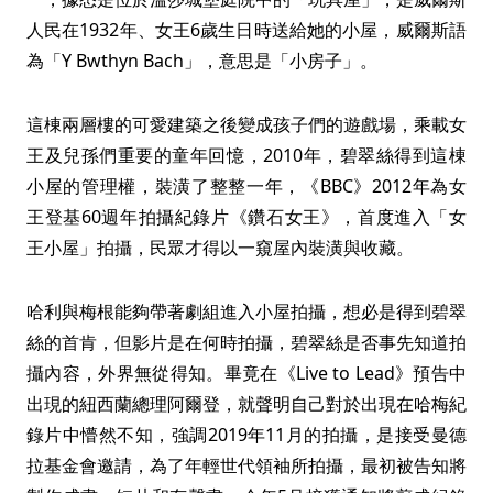
人民在1932年、女王6歲生日時送給她的小屋，威爾斯語
為「Y Bwthyn Bach」，意思是「小房子」。
這棟兩層樓的可愛建築之後變成孩子們的遊戲場，乘載女
王及兒孫們重要的童年回憶，2010年，碧翠絲得到這棟
小屋的管理權，裝潢了整整一年，《BBC》2012年為女
王登基60週年拍攝紀錄片《鑽石女王》，首度進入「女
王小屋」拍攝，民眾才得以一窺屋內裝潢與收藏。
哈利與梅根能夠帶著劇組進入小屋拍攝，想必是得到碧翠
絲的首肯，但影片是在何時拍攝，碧翠絲是否事先知道拍
攝內容，外界無從得知。畢竟在《Live to Lead》預告中
出現的紐西蘭總理阿爾登，就聲明自己對於出現在哈梅紀
錄片中懵然不知，強調2019年11月的拍攝，是接受曼德
拉基金會邀請，為了年輕世代領袖所拍攝，最初被告知將