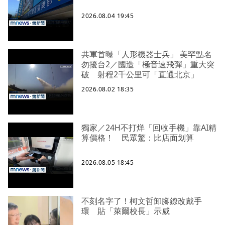
2026.08.04 19:45
共軍首曝「人形機器士兵」 美罕點名
勿擾台2／國造「極音速飛彈」重大突
破 射程2千公里可「直通北京」
2026.08.02 18:35
獨家／24H不打烊「回收手機」靠AI精
算價格！ 民眾驚：比店面划算
2026.08.05 18:45
不刻名字了！柯文哲卸腳鐐改戴手
環 貼「萊爾校長」示威