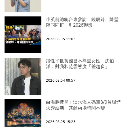
小英前總統台東參訪！饒慶鈴、陳瑩
陪同同框 引2026聯想
2026.08.05 11:05
談性平批黃國昌不尊重女性 沈伯
洋：對我和范雲態度「差超多」
2026.08.04 08:57
白海豚攪局！淡水漁人碼頭8/9首場煙
火秀延期 其餘兩場時間不變
2026.08.05 15:25