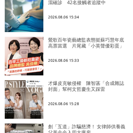
瀉確診 42名接觸者追蹤中
2026.08.06 15:34
鶯歌百年瓷藝總監表態挺蘇巧慧年底
高票當選 片尾藏「小英聲優彩蛋」
2026.08.06 15:33
才爆皮克敏侵權 陳智菡「合成雜誌
封面」幫柯文哲慶生又踩雷
2026.08.06 15:28
創「互道」詐騙慈濟！ 女律師供養義
父黃金全入四大庫房