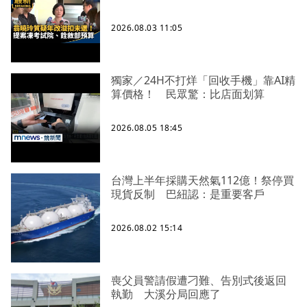
2026.08.03 11:05
獨家／24H不打烊「回收手機」靠AI精
算價格！ 民眾驚：比店面划算
2026.08.05 18:45
台灣上半年採購天然氣112億！祭停買
現貨反制 巴紐認：是重要客戶
2026.08.02 15:14
喪父員警請假遭刁難、告別式後返回
執勤 大溪分局回應了