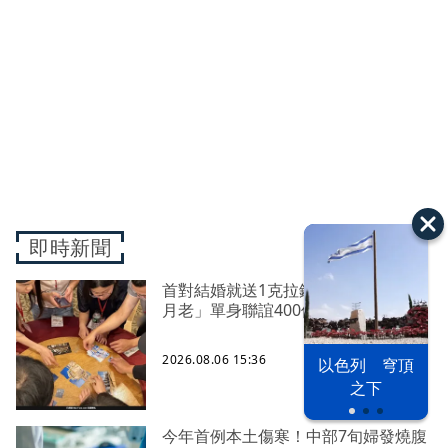
即時新聞
首對結婚就送1克拉鑽戒！ 「國家級
月老」單身聯誼400位名額8/7開搶
2026.08.06 15:36
以色列 穹頂
之下
今年首例本土傷寒！中部7旬婦發燒腹