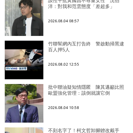
談性平批黃國昌不尊重女性 沈伯
洋：對我和范雲態度「差超多」
2026.08.04 08:57
竹聯幫網內互打告終 警啟動掃黑逮
百人押5人
2026.08.02 12:55
批中聯油疑知情隱匿 陳其邁籲比照
歐盟強化管理：該倒就讓它倒
2026.08.04 10:58
不刻名字了！柯文哲卸腳鐐改戴手