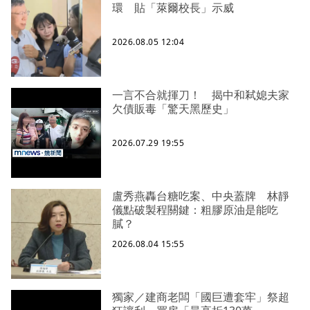
環 貼「萊爾校長」示威
2026.08.05 12:04
一言不合就揮刀！ 揭中和弒媳夫家
欠債販毒「驚天黑歷史」
2026.07.29 19:55
盧秀燕轟台糖吃案、中央蓋牌 林靜
儀點破製程關鍵：粗膠原油是能吃
膩？
2026.08.04 15:55
獨家／建商老闆「國巨遭套牢」祭超