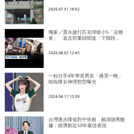
2026.07.31 18:02
獨家／賈永婕打匹克球嗆小S「沒種
來」 直言郭董緋聞進「下階段」
2026.08.02 12:45
一粒分手4年學長男友「痛哭一晚」
啦啦隊女神理想型曝光
2024.04.17 15:39
台灣逐步降低對中依賴 賴清德秀數
據：經濟創近50年最佳表現