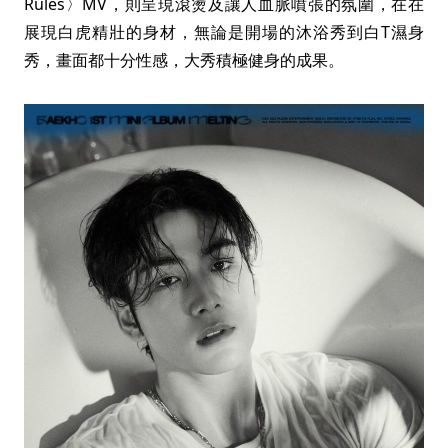
Rules〉MV，則呈現滾燙及讓人血脈噴張的氛圍，在在
展現白虎精壯的身材，無論是開場的沐浴秀到白T濕身
秀，畫面都十分性感，大秀積極健身的成果。