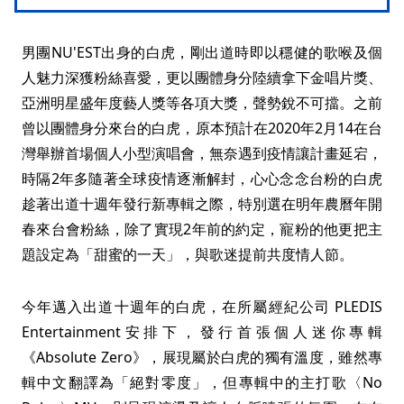
男團NU'EST出身的白虎，剛出道時即以穩健的歌喉及個
人魅力深獲粉絲喜愛，更以團體身分陸續拿下金唱片獎、
亞洲明星盛年度藝人獎等各項大獎，聲勢銳不可擋。之前
曾以團體身分來台的白虎，原本預計在2020年2月14在台
灣舉辦首場個人小型演唱會，無奈遇到疫情讓計畫延宕，
時隔2年多隨著全球疫情逐漸解封，心心念念台粉的白虎
趁著出道十週年發行新專輯之際，特別選在明年農曆年開
春來台會粉絲，除了實現2年前的約定，寵粉的他更把主
題設定為「甜蜜的一天」，與歌迷提前共度情人節。
今年邁入出道十週年的白虎，在所屬經紀公司 PLEDIS
Entertainment安排下，發行首張個人迷你專輯
《Absolute Zero》，展現屬於白虎的獨有溫度，雖然專
輯中文翻譯為「絕對零度」，但專輯中的主打歌〈No