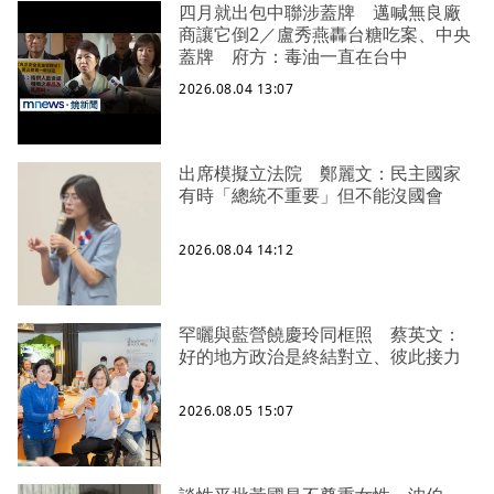
四月就出包中聯涉蓋牌 邁喊無良廠
商讓它倒2／盧秀燕轟台糖吃案、中央
蓋牌 府方：毒油一直在台中
2026.08.04 13:07
出席模擬立法院 鄭麗文：民主國家
有時「總統不重要」但不能沒國會
2026.08.04 14:12
罕曬與藍營饒慶玲同框照 蔡英文：
好的地方政治是終結對立、彼此接力
2026.08.05 15:07