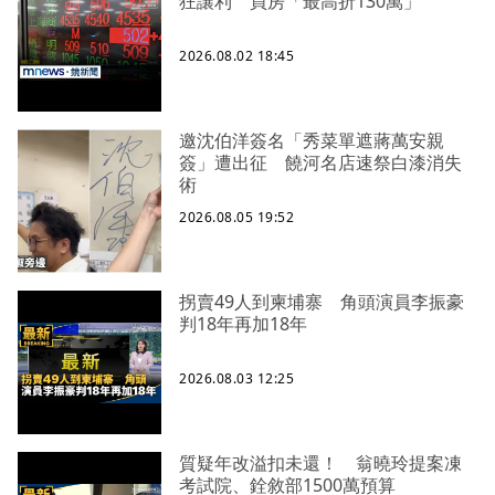
狂讓利 買房「最高折130萬」
2026.08.02 18:45
邀沈伯洋簽名「秀菜單遮蔣萬安親
簽」遭出征 饒河名店速祭白漆消失
術
2026.08.05 19:52
拐賣49人到柬埔寨 角頭演員李振豪
判18年再加18年
2026.08.03 12:25
質疑年改溢扣未還！ 翁曉玲提案凍
考試院、銓敘部1500萬預算