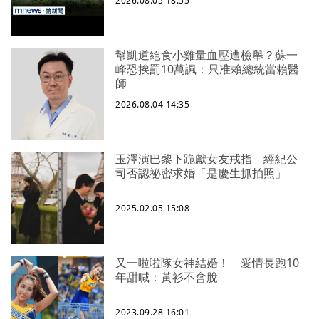
2026.08.05 18:55
幫凱道絕食小雞量血壓遭檢舉？蘇一
峰恐挨罰10萬諷：只准賴總統當賴醫
師
2026.08.04 14:35
玉澤演巴黎下跪獻女友戒指 經紀公
司否認祕密求婚「是慶生抓拍照」
2025.02.05 15:08
又一啦啦隊女神結婚！ 愛情長跑10
年甜喊：黃衫不會脫
2023.09.28 16:01