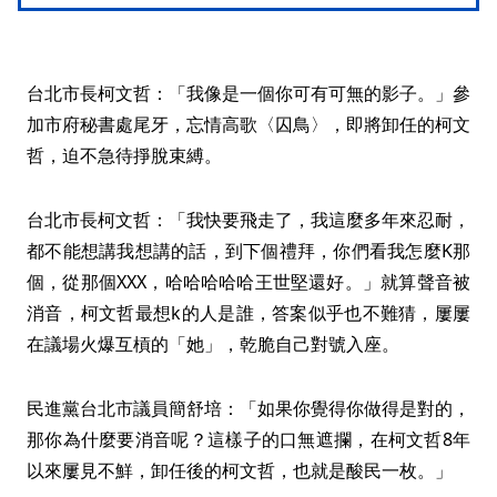
台北市長柯文哲：「我像是一個你可有可無的影子。」參
加市府秘書處尾牙，忘情高歌〈囚鳥〉，即將卸任的柯文
哲，迫不急待掙脫束縛。
台北市長柯文哲：「我快要飛走了，我這麼多年來忍耐，
都不能想講我想講的話，到下個禮拜，你們看我怎麼K那
個，從那個XXX，哈哈哈哈哈王世堅還好。」就算聲音被
消音，柯文哲最想k的人是誰，答案似乎也不難猜，屢屢
在議場火爆互槓的「她」，乾脆自己對號入座。
民進黨台北市議員簡舒培：「如果你覺得你做得是對的，
那你為什麼要消音呢？這樣子的口無遮攔，在柯文哲8年
以來屢見不鮮，卸任後的柯文哲，也就是酸民一枚。」