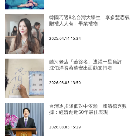
韓國巧遇8名台灣大學生 李多慧霸氣
贈禮人人有：畢業禮物
2025.04.14 15:34
饒河老店「蓋簽名」遭灌一星負評
沈伯洋盼蔣萬安出面勸支持者
2026.08.05 13:50
台灣逐步降低對中依賴 賴清德秀數
據：經濟創近50年最佳表現
2026.08.05 15:29