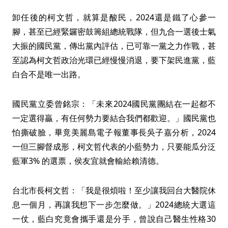
卸任後的柯文哲，就算是酸民，2024還是鐵了心參一
腳，甚至已經緊鑼密鼓籌組總統戰隊，但九合一選後士氣
大振的國民黨，傳出黨內評估，已可靠一黨之力作戰，甚
至認為柯文哲政治光環已經慢慢消退，要下架民進黨，藍
白合不是唯一出路。
國民黨立委曾銘宗：「未來2024國民黨團結在一起都不
一定選得贏，有任何勢力要結合我們都歡迎。」國民黨也
怕撕破臉，畢竟美麗島電子報董事長吳子嘉分析，2024
一但三腳督成形，柯文哲代表的小藍勢力，只要能瓜分泛
藍軍3% 的選票，侯友宜就會輸給賴清德。
台北市長柯文哲：「我是很煩啦！至少讓我回台大醫院休
息一個月，再讓我想下一步怎麼做。」2024總統大選這
一仗，藍白究竟會攜手還是分手，曾說自己醫生性格30