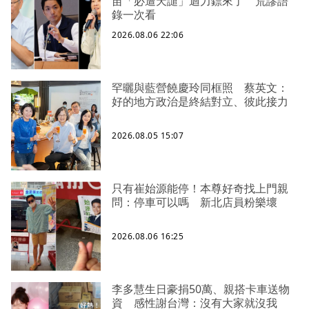
苗「必遭天譴」迴力鏢來了 荒謬語
錄一次看
2026.08.06 22:06
罕曬與藍營饒慶玲同框照 蔡英文：
好的地方政治是終結對立、彼此接力
2026.08.05 15:07
只有崔始源能停！本尊好奇找上門親
問：停車可以嗎 新北店員粉樂壞
2026.08.06 16:25
李多慧生日豪捐50萬、親搭卡車送物
資 感性謝台灣：沒有大家就沒我