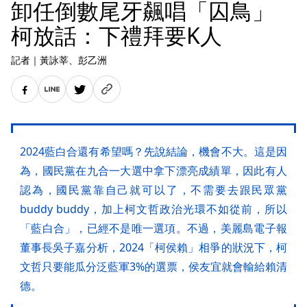
卸任倒數尾牙飆唱「囚鳥」
柯放話：下禮拜要K人
記者
｜
黃詠莘
、彭乙洲
2024藍白合還有希望嗎？先說結論，機會不大。這是因
為，國民黨在九合一大選中拿下漂亮成績單，因此有人
認為，國民黨靠自己就可以了，不需要去跟民眾黨
buddy buddy，加上柯文哲政治光環不如從前，所以
「藍白合」，已經不是唯一選項。不過，美麗島電子報
董事長吳子嘉分析，2024「柯侯賴」相爭的狀況下，柯
文哲只要能瓜分泛藍軍3%的選票，侯友宜就會輸給賴清
德。