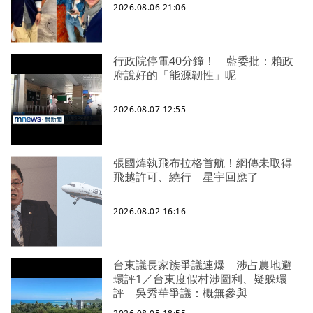
2026.08.06 21:06
行政院停電40分鐘！ 藍委批：賴政
府說好的「能源韌性」呢
2026.08.07 12:55
張國煒執飛布拉格首航！網傳未取得
飛越許可、繞行 星宇回應了
2026.08.02 16:16
台東議長家族爭議連爆 涉占農地避
環評1／台東度假村涉圖利、疑躲環
評 吳秀華爭議：概無參與