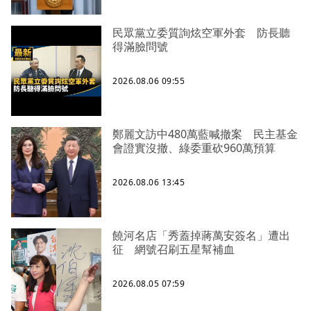
民眾黨立委質詢炫空軍外套 防長聽
得滿臉問號
2026.08.06 09:55
鄭麗文訪中480萬藍喊撤案 民主基金
會證實沒撤、綠委重砍960萬預算
2026.08.06 13:45
饒河名店「秀蓋掉蔣萬安簽名」遭出
征 網號召刷五星幫補血
2026.08.05 07:59