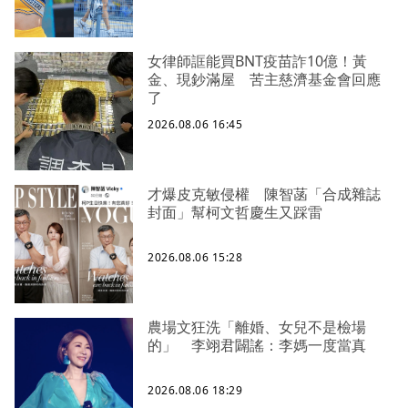
女律師誆能買BNT疫苗詐10億！黃
金、現鈔滿屋 苦主慈濟基金會回應
了
2026.08.06 16:45
才爆皮克敏侵權 陳智菡「合成雜誌
封面」幫柯文哲慶生又踩雷
2026.08.06 15:28
農場文狂洗「離婚、女兒不是檢場
的」 李翊君闢謠：李媽一度當真
2026.08.06 18:29