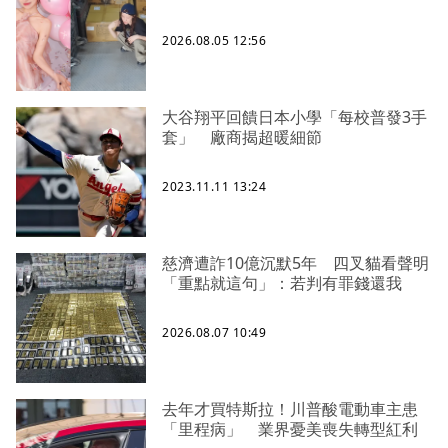
2026.08.05 12:56
大谷翔平回饋日本小學「每校普發3手
套」 廠商揭超暖細節
2023.11.11 13:24
慈濟遭詐10億沉默5年 四叉貓看聲明
「重點就這句」：若判有罪錢還我
2026.08.07 10:49
去年才買特斯拉！川普酸電動車主患
「里程病」 業界憂美喪失轉型紅利