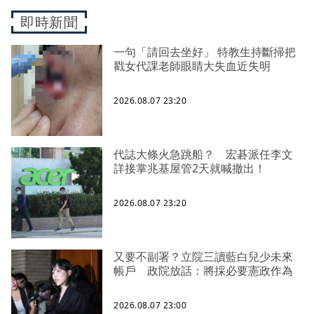
即時新聞
一句「請回去坐好」 特教生持斷掃把
戳女代課老師眼睛大失血近失明
2026.08.07 23:20
代誌大條火急跳船？ 宏碁派任李文
詳接掌兆基屋管2天就喊撤出！
2026.08.07 23:20
又要不副署？立院三讀藍白兒少未來
帳戶 政院放話：將採必要憲政作為
2026.08.07 23:00