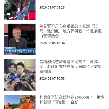
2026.08.07 08:23
陳見賢不只心痛還很怒！疑遭「設
局」難消氣、地方拱再戰 竹北靠攏
白營留懸念
2026.08.05 18:34
昔稱相信慈濟還是民進黨？ 蔣萬
安：若政府買夠疫苗，民團也不需集
資採購
2026.08.07 10:53
朴寶劍再訪高雄騎到YouBike了 揪惠
利朝聖「寶劍樹」合影