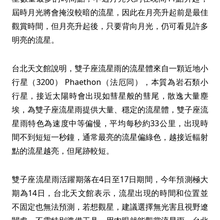
屆時月光將會掩沒較暗的流星，因此在月亮升起前是最佳
觀賞時間，但月亮升起後，只要背向月光，仍可看見許多
明亮的流星。
台北天文館說明，雙子座流星雨的流星體來自一顆近地小
行星（3200） Phaethon（法厄同），本質為岩石類小
行星，接近太陽時會出現如彗星般的彗尾，散逸大量塵
埃，為雙子座流星雨提供大量、穩定的流星體，雙子座流
星雨特色為速度中等偏慢，平均每秒約33公里，出現時
間不到短短一秒鐘，通常最亮的流星偏綠色，越接近輻射
點的流星越亮，但尾跡較短。
雙子座流星雨活躍期落在4日至17日期間，今年預測極大
期為14日，台北天文館表示，流星出現的時間和位置並
不固定也無法預測，若想觀星，建議選擇無光害且視野遼