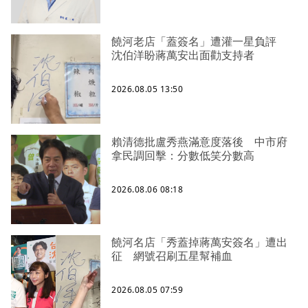
饒河老店「蓋簽名」遭灌一星負評
沈伯洋盼蔣萬安出面勸支持者
2026.08.05 13:50
賴清德批盧秀燕滿意度落後 中市府
拿民調回擊：分數低笑分數高
2026.08.06 08:18
饒河名店「秀蓋掉蔣萬安簽名」遭出
征 網號召刷五星幫補血
2026.08.05 07:59