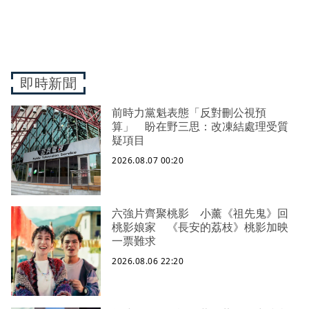
即時新聞
前時力黨魁表態「反對刪公視預
算」 盼在野三思：改凍結處理受質
疑項目
2026.08.07 00:20
六強片齊聚桃影 小薰《祖先鬼》回
桃影娘家 《長安的荔枝》桃影加映
一票難求
2026.08.06 22:20