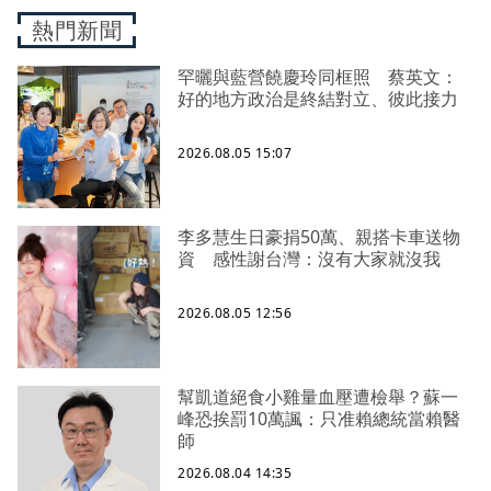
熱門新聞
罕曬與藍營饒慶玲同框照 蔡英文：
好的地方政治是終結對立、彼此接力
2026.08.05 15:07
李多慧生日豪捐50萬、親搭卡車送物
資 感性謝台灣：沒有大家就沒我
2026.08.05 12:56
幫凱道絕食小雞量血壓遭檢舉？蘇一
峰恐挨罰10萬諷：只准賴總統當賴醫
師
2026.08.04 14:35