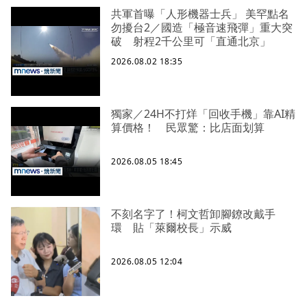
共軍首曝「人形機器士兵」 美罕點名
勿擾台2／國造「極音速飛彈」重大突
破 射程2千公里可「直通北京」
2026.08.02 18:35
獨家／24H不打烊「回收手機」靠AI精
算價格！ 民眾驚：比店面划算
2026.08.05 18:45
不刻名字了！柯文哲卸腳鐐改戴手
環 貼「萊爾校長」示威
2026.08.05 12:04