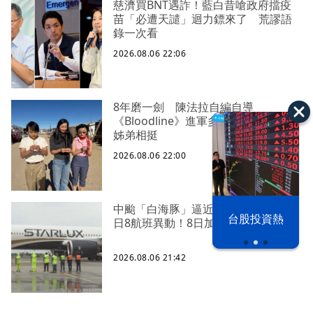
慈濟買BNT遇詐！藍白昔嗆政府擋疫
苗「必遭天譴」迴力鏢來了 荒謬語
錄一次看
2026.08.06 22:06
8年磨一劍 陳法拉自編自導
《Bloodline》進軍多倫多 柯林法洛
姊弟相挺
2026.08.06 22:00
中颱「白海豚」逼近北台灣 星宇台
以色列 穹頂
台股投資熱
日8航班異動！8日加開疏運
之下
2026.08.06 21:42