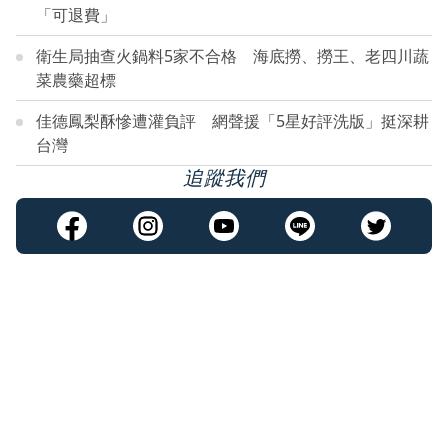
「可退費」
衛生局抽查火鍋料5家不合格 海底撈、撈王、老四川蔬
菜農藥超標
佳德鳳梨酥慘遭灌負評 網聲援「5星好評洗版」挺深耕
台灣
追蹤我們