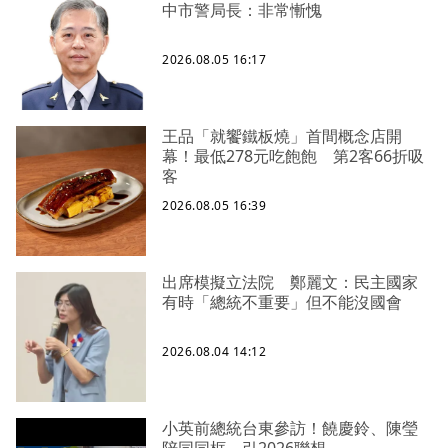
中市警局長：非常慚愧
2026.08.05 16:17
王品「就饗鐵板燒」首間概念店開
幕！最低278元吃飽飽 第2客66折吸
客
2026.08.05 16:39
出席模擬立法院 鄭麗文：民主國家
有時「總統不重要」但不能沒國會
2026.08.04 14:12
小英前總統台東參訪！饒慶鈴、陳瑩