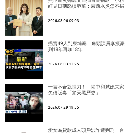
熊本震災鄭麗文自掏百萬捐款 小粉
紅見日期怒槓辱華：廣西水災怎不捐
2026.08.06 09:03
拐賣49人到柬埔寨 角頭演員李振豪
判18年再加18年
2026.08.03 12:25
一言不合就揮刀！ 揭中和弒媳夫家
欠債販毒「驚天黑歷史」
2026.07.29 19:55
愛女為貸款成人頭戶涉詐遭判刑 台