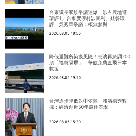
台東議長家族爭議連爆 涉占農地避
環評1／台東度假村涉圖利、疑躲環
評 吳秀華爭議：概無參與
2026.08.05 18:55
降低避難所染疫風險！慈濟再急調200
頂「福慧隔屏」 華航免費直飛日本
救援
2026.08.04 19:10
台灣逐步降低對中依賴 賴清德秀數
據：經濟創近50年最佳表現
2026.08.05 15:29