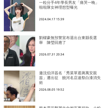
一粒分手4年學長男友「痛哭一晚」
啦啦隊女神理想型曝光
2024.04.17 15:39
劉櫂豪無預警宣布退出台東縣長選
舉 陳瑩回應了
2026.07.31 20:34
邀沈伯洋簽名「秀菜單遮蔣萬安親
簽」遭出征 饒河名店速祭白漆消失
術
2026.08.05 19:52