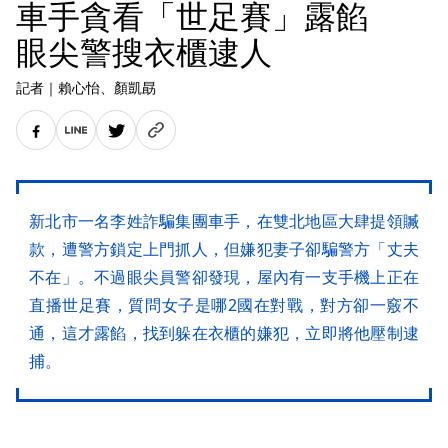
車手貪看「世足賽」露餡
眼尖警搜衣櫃逮人
記者
｜
賴心怡
、顏凱勗
新北市一名李姓詐騙集團車手，在雙北地區大肆提領贓
款，遭警方鎖定上門抓人，但嫌犯妻子卻騙警方「丈夫
不在」。不過眼尖員警卻發現，屋內有一支手機上正在
直播世足賽，質問女子是哪2國在對戰，對方卻一竅不
通，這才露餡，找到躲在衣櫃的嫌犯，立即將他壓制逮
捕。