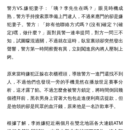
警方VS.嫌犯妻子：「咦？李先生在嗎？」眼見時機成
熟，警方手持搜索票準備上門逮人，不過來應門的卻是嫌
犯妻子。警方：「妳有他聯絡方式嗎？(沒有)確定？(確
定)嘿，做什麼？」面對員警一連串提問，對方一問三不
知，試圖矇混過關，不過就在這時，臥室裏頭卻突然發出
聲響，警方第一時間察覺有異，立刻闖進房內將人壓制上
銬。
原來當時嫌犯正躲在衣櫃裡頭，導致警方一進門還找不到
人，不過他們也發現一旁的手機竟然在播放世足賽事分
析，這才露了餡。不過怎麼會被警方鎖定，將時間倒回幾
個禮拜前，黑衣男身上背著大包包走進便利商店提款，但
是他領的卻是民眾的血汗錢，原來他是一名詐欺車手。
根據了解，李姓嫌犯近兩個月在雙北地區各大連鎖ATM