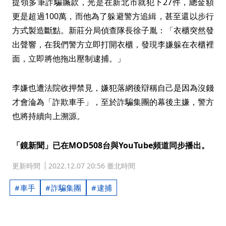
提領多筆詐騙贓款，光是在新北市就犯下27件，總金額
更是超過100萬，而他為了躲避警方追緝，甚至還以步行
方式製造斷點。新莊分局偵查隊長徐子胤：「衣櫃突然發
出聲響，在我們警方立即打開衣櫃，發現李嫌躲在衣櫃裡
面，立即將他拖出壓制逮捕。」
李嫌也遭法院收押禁見，嫌犯落網後辯稱自己是因為沒錢
才會淪為「詐欺車手」，至於詐騙集團的幕後主嫌，警方
也將持續向上溯源。
「鏡新聞」已在MOD508台與YouTube頻道同步播出。
更新時間
2022.12.07 20:56 臺北時間
車手
詐騙集團
逮捕