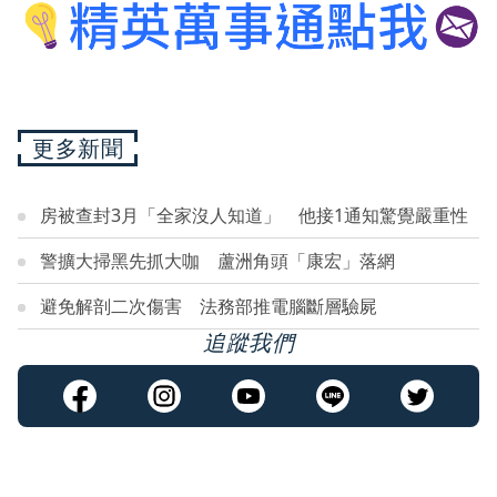
更多新聞
房被查封3月「全家沒人知道」 他接1通知驚覺嚴重性
警擴大掃黑先抓大咖 蘆洲角頭「康宏」落網
避免解剖二次傷害 法務部推電腦斷層驗屍
追蹤我們