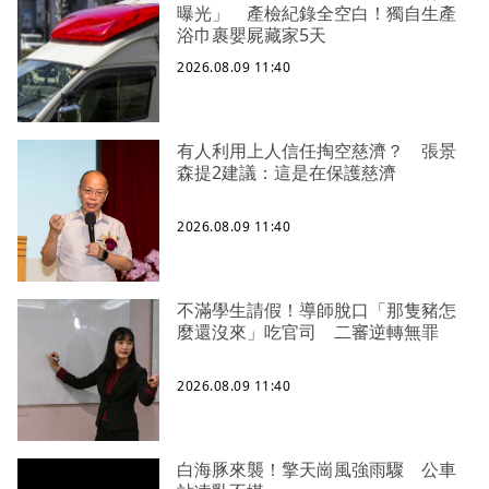
曝光」 產檢紀錄全空白！獨自生產
浴巾裹嬰屍藏家5天
2026.08.09 11:40
有人利用上人信任掏空慈濟？ 張景
森提2建議：這是在保護慈濟
2026.08.09 11:40
不滿學生請假！導師脫口「那隻豬怎
麼還沒來」吃官司 二審逆轉無罪
2026.08.09 11:40
白海豚來襲！擎天崗風強雨驟 公車