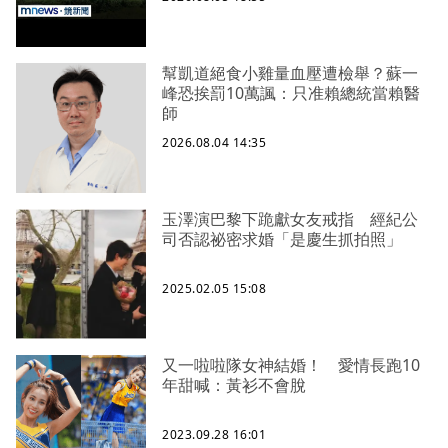
幫凱道絕食小雞量血壓遭檢舉？蘇一
峰恐挨罰10萬諷：只准賴總統當賴醫
師
2026.08.04 14:35
玉澤演巴黎下跪獻女友戒指 經紀公
司否認祕密求婚「是慶生抓拍照」
2025.02.05 15:08
又一啦啦隊女神結婚！ 愛情長跑10
年甜喊：黃衫不會脫
2023.09.28 16:01