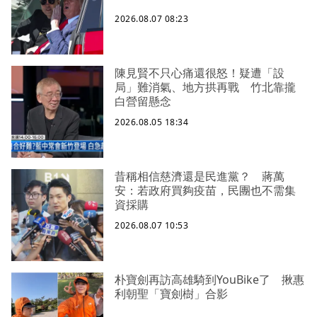
2026.08.07 08:23
陳見賢不只心痛還很怒！疑遭「設
局」難消氣、地方拱再戰 竹北靠攏
白營留懸念
2026.08.05 18:34
昔稱相信慈濟還是民進黨？ 蔣萬
安：若政府買夠疫苗，民團也不需集
資採購
2026.08.07 10:53
朴寶劍再訪高雄騎到YouBike了 揪惠
利朝聖「寶劍樹」合影