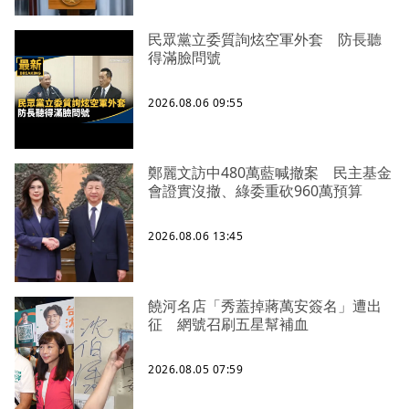
民眾黨立委質詢炫空軍外套 防長聽
得滿臉問號
2026.08.06 09:55
鄭麗文訪中480萬藍喊撤案 民主基金
會證實沒撤、綠委重砍960萬預算
2026.08.06 13:45
饒河名店「秀蓋掉蔣萬安簽名」遭出
征 網號召刷五星幫補血
2026.08.05 07:59