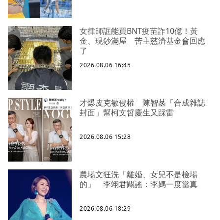
女律師誆能買BNT疫苗詐10億！黃
金、現鈔滿屋 苦主慈濟基金會回應
了
2026.08.06 16:45
才爆皮克敏侵權 陳智菡「合成雜誌
封面」幫柯文哲慶生又踩雷
2026.08.06 15:28
農場文狂洗「離婚、女兒不是檢場
的」 李翊君闢謠：李媽一度當真
2026.08.06 18:29