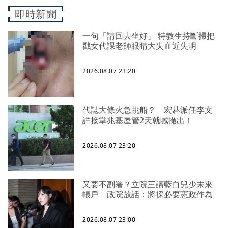
即時新聞
一句「請回去坐好」 特教生持斷掃把
戳女代課老師眼睛大失血近失明
2026.08.07 23:20
代誌大條火急跳船？ 宏碁派任李文
詳接掌兆基屋管2天就喊撤出！
2026.08.07 23:20
又要不副署？立院三讀藍白兒少未來
帳戶 政院放話：將採必要憲政作為
2026.08.07 23:00