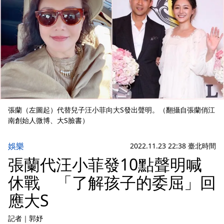
張蘭（左圖起）代替兒子汪小菲向大S發出聲明。（翻攝自張蘭俏江
南創始人微博、大S臉書）
娛樂
2022.11.23 22:38 臺北時間
張蘭代汪小菲發10點聲明喊
休戰 「了解孩子的委屈」回
應大S
記者
｜
郭妤