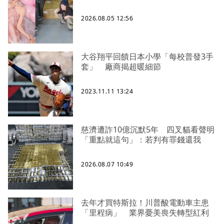
2026.08.05 12:56
大谷翔平回饋日本小學「每校普發3手
套」 廠商揭超暖細節
2023.11.11 13:24
慈濟遭詐10億沉默5年 四叉貓看聲明
「重點就這句」：若判有罪錢還我
2026.08.07 10:49
去年才買特斯拉！川普酸電動車主患
「里程病」 業界憂美喪失轉型紅利