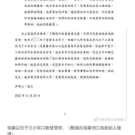
張蘭以兒子汪小菲口吻發聲明。（翻攝自張蘭俏江南創始人微
博）