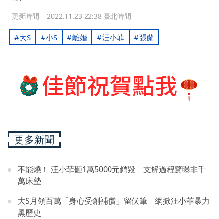
更新時間
2022.11.23 22:38 臺北時間
大S
小S
離婚
汪小菲
張蘭
更多新聞
不能燒！ 汪小菲砸1萬5000元銷毀 支解過程驚曝非千
萬床墊
大S月領百萬「身心受創補償」留伏筆 網掀汪小菲暴力
黑歷史