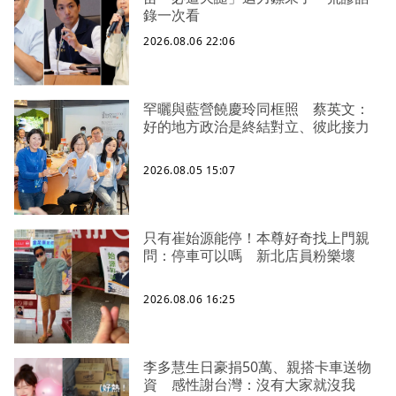
錄一次看
2026.08.06 22:06
罕曬與藍營饒慶玲同框照 蔡英文：
好的地方政治是終結對立、彼此接力
2026.08.05 15:07
只有崔始源能停！本尊好奇找上門親
問：停車可以嗎 新北店員粉樂壞
2026.08.06 16:25
李多慧生日豪捐50萬、親搭卡車送物
資 感性謝台灣：沒有大家就沒我