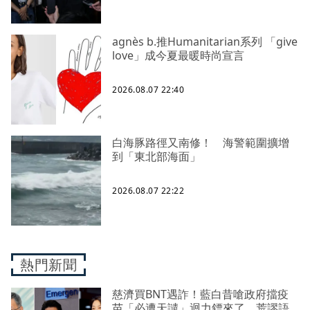
agnès b.推Humanitarian系列 「give
love」成今夏最暖時尚宣言
2026.08.07 22:40
白海豚路徑又南修！ 海警範圍擴增
到「東北部海面」
2026.08.07 22:22
熱門新聞
慈濟買BNT遇詐！藍白昔嗆政府擋疫
苗「必遭天譴」迴力鏢來了 荒謬語