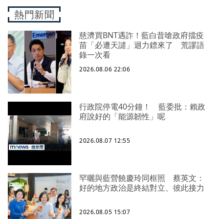
熱門新聞
慈濟買BNT遇詐！藍白昔嗆政府擋疫
苗「必遭天譴」迴力鏢來了 荒謬語
錄一次看
2026.08.06 22:06
行政院停電40分鐘！ 藍委批：賴政
府說好的「能源韌性」呢
2026.08.07 12:55
罕曬與藍營饒慶玲同框照 蔡英文：
好的地方政治是終結對立、彼此接力
2026.08.05 15:07