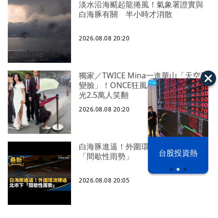
淡水沿海颳起龍捲風！氣象署證實與
白海豚有關 半小時才消散
2026.08.08 20:20
獨家／TWICE Mina一進華山「天空秒
變臉」！ONCE狂風暴雨死守 畫面曝
光2.5萬人笑翻
2026.08.08 20:20
白海豚進逼！外圍環流掃過 北市下
漢光42演習
台股投資熱
「間歇性雨勢」
2026.08.08 20:05