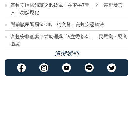
高虹安唱塔綠班之歌被罵「在家哭7天」？ 競辦發言
人：勿妖魔化
選前談民調罰500萬 柯文哲、高虹安恐觸法
高虹安非個案？前助理爆「5立委都有」 民眾黨：惡意
造謠
追蹤我們