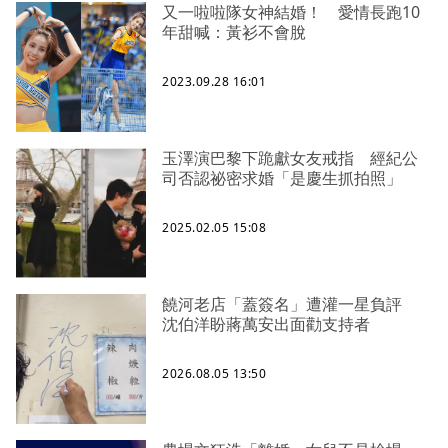
又一啦啦隊女神結婚！ 愛情長跑10
年甜喊：黃衫不會脫
2023.09.28 16:01
玉澤演巴黎下跪獻女友戒指 經紀公
司否認祕密求婚「是慶生抓拍照」
2025.02.05 15:08
饒河老店「蓋簽名」遭灌一星負評
沈伯洋盼蔣萬安出面勸支持者
2026.08.05 13:50