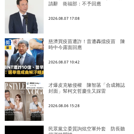
請辭 衛福部：不予回應
2026.08.07 17:08
慈濟買疫苗遭詐！昔遭轟擋疫苗 陳
時中今露面回應
2026.08.07 10:42
才爆皮克敏侵權 陳智菡「合成雜誌
封面」幫柯文哲慶生又踩雷
2026.08.06 15:28
民眾黨立委質詢炫空軍外套 防長聽