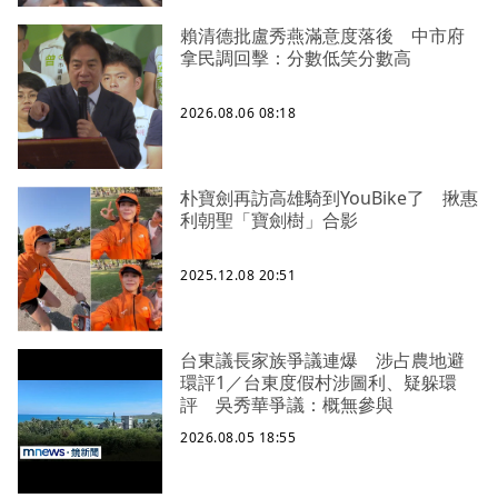
賴清德批盧秀燕滿意度落後 中市府
拿民調回擊：分數低笑分數高
2026.08.06 08:18
朴寶劍再訪高雄騎到YouBike了 揪惠
利朝聖「寶劍樹」合影
2025.12.08 20:51
台東議長家族爭議連爆 涉占農地避
環評1／台東度假村涉圖利、疑躲環
評 吳秀華爭議：概無參與
2026.08.05 18:55