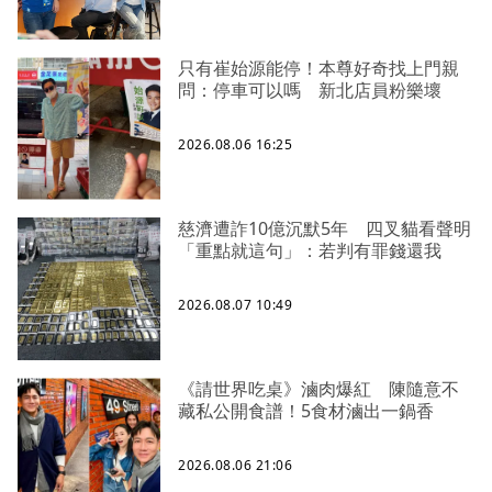
只有崔始源能停！本尊好奇找上門親
問：停車可以嗎 新北店員粉樂壞
2026.08.06 16:25
慈濟遭詐10億沉默5年 四叉貓看聲明
「重點就這句」：若判有罪錢還我
2026.08.07 10:49
《請世界吃桌》滷肉爆紅 陳隨意不
藏私公開食譜！5食材滷出一鍋香
2026.08.06 21:06