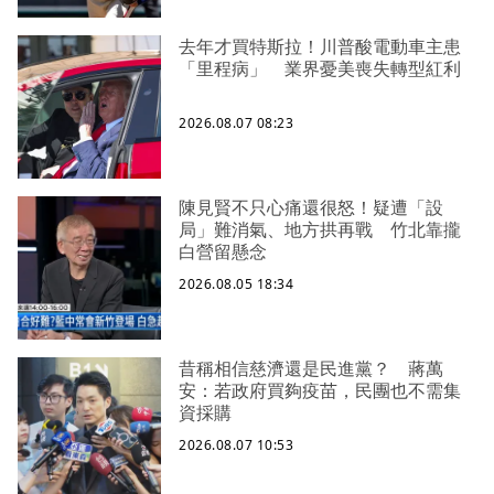
去年才買特斯拉！川普酸電動車主患
「里程病」 業界憂美喪失轉型紅利
2026.08.07 08:23
陳見賢不只心痛還很怒！疑遭「設
局」難消氣、地方拱再戰 竹北靠攏
白營留懸念
2026.08.05 18:34
昔稱相信慈濟還是民進黨？ 蔣萬
安：若政府買夠疫苗，民團也不需集
資採購
2026.08.07 10:53