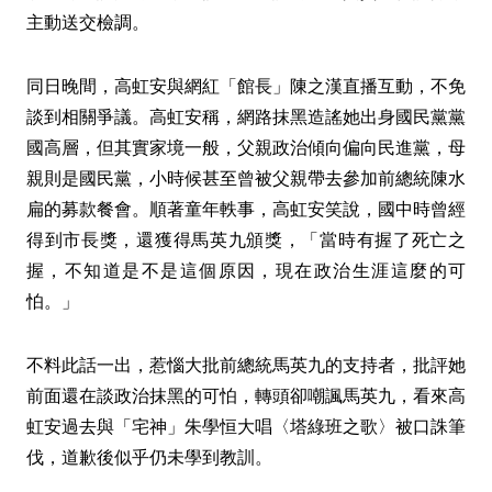
主動送交檢調。
同日晚間，高虹安與網紅「館長」陳之漢直播互動，不免
談到相關爭議。高虹安稱，網路抹黑造謠她出身國民黨黨
國高層，但其實家境一般，父親政治傾向偏向民進黨，母
親則是國民黨，小時候甚至曾被父親帶去參加前總統陳水
扁的募款餐會。順著童年軼事，高虹安笑說，國中時曾經
得到市長獎，還獲得馬英九頒獎，「當時有握了死亡之
握，不知道是不是這個原因，現在政治生涯這麼的可
怕。」
不料此話一出，惹惱大批前總統馬英九的支持者，批評她
前面還在談政治抹黑的可怕，轉頭卻嘲諷馬英九，看來高
虹安過去與「宅神」朱學恒大唱〈塔綠班之歌〉被口誅筆
伐，道歉後似乎仍未學到教訓。