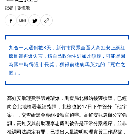
記者
｜
張憶漩
九合一大選倒數8天，新竹市民眾黨選人高虹安上網紅
節目卻再爆失言，稱自己政治生涯如此顛簸，可能是因
為國中時得過市長獎，獲得前總統馬英九的「死亡之
握」。
高虹安助理費爭議連環爆，調查局北機站接獲檢舉，已經
向台北地檢署報請指揮，北檢也於17日下午簽分「他字
案」，交查緝黑金專組檢察官偵辦。高虹安競選辦公室強
調，高虹安與前助理李忠庭列被告是正常分案程序，並非
檢調司法認定有罪，已提出大量證明助理實質工作證據，