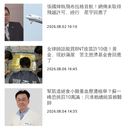
張國煒執飛布拉格首航！網傳未取得
飛越許可、繞行 星宇回應了
2026.08.02 16:16
女律師誆能買BNT疫苗詐10億！黃
金、現鈔滿屋 苦主慈濟基金會回應
了
2026.08.06 16:45
幫凱道絕食小雞量血壓遭檢舉？蘇一
峰恐挨罰10萬諷：只准賴總統當賴醫
師
2026.08.04 14:35