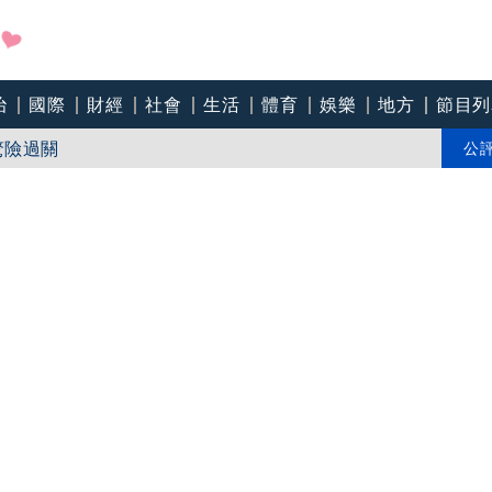
治
國際
財經
社會
生活
體育
娛樂
地方
節目列
3／慈濟遭詐騙「綠要求道歉」 蔣萬安、柯文哲批
驚險過關
公
北部海面警戒