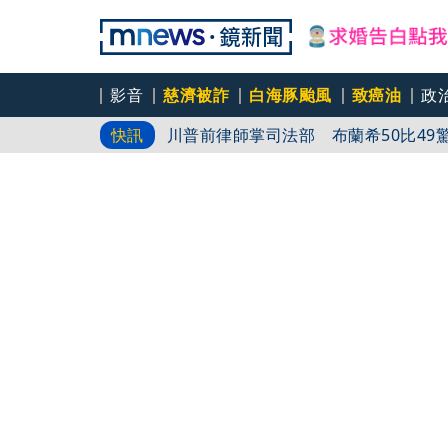
影音
慈濟被詐
白海豚颱風
致癌油
政
雙北週末拚選戰 藍綠白再槓採購疫苗
快訊
「擋疫苗」
川普前律師掌司法部 布蘭希50比49
白海豚今晚至明天最接近！ 北部、東