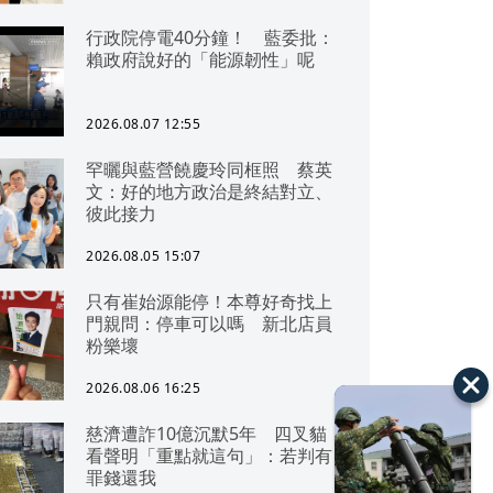
行政院停電40分鐘！ 藍委批：
賴政府說好的「能源韌性」呢
2026.08.07 12:55
罕曬與藍營饒慶玲同框照 蔡英
文：好的地方政治是終結對立、
彼此接力
2026.08.05 15:07
只有崔始源能停！本尊好奇找上
門親問：停車可以嗎 新北店員
粉樂壞
2026.08.06 16:25
慈濟遭詐10億沉默5年 四叉貓
看聲明「重點就這句」：若判有
罪錢還我