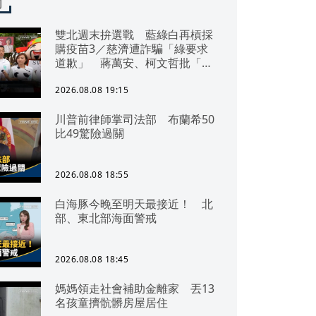
聞
雙北週末拚選戰 藍綠白再槓採
購疫苗3／慈濟遭詐騙「綠要求
道歉」 蔣萬安、柯文哲批「擋
疫苗」
2026.08.08 19:15
川普前律師掌司法部 布蘭希50
比49驚險過關
2026.08.08 18:55
白海豚今晚至明天最接近！ 北
部、東北部海面警戒
2026.08.08 18:45
媽媽領走社會補助金離家 丟13
名孩童擠骯髒房屋居住