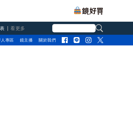
表
看更多
評人專區
鏡主播
關於我們