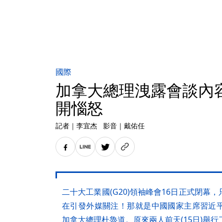
國際
加拿大總理洩露會談內
開惱怒
記者
｜
李宜杰
影音
｜
戴佑任
二十大工業國(G20)領袖峰會16日正式閉
在引發外媒關注！那就是中國國家主席習近
加拿大總理杜魯道。原來兩人前天(15日)舉