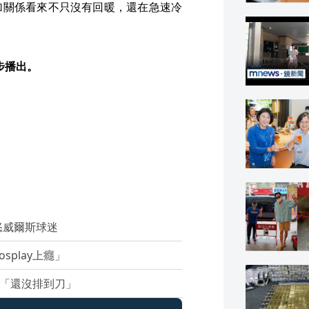
加關係看來不只沒有回暖，還在急速冷
同步播出。
怒威爾斯球迷
play上癮」
死「還沒排到刀」