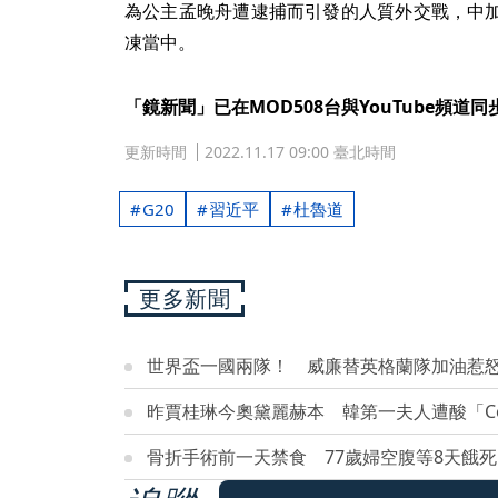
為公主孟晚舟遭逮捕而引發的人質外交戰，中
凍當中。
「鏡新聞」已在MOD508台與YouTube頻道
更新時間
2022.11.17 09:00 臺北時間
G20
習近平
杜魯道
更多新聞
世界盃一國兩隊！ 威廉替英格蘭隊加油惹
昨賈桂琳今奧黛麗赫本 韓第一夫人遭酸「Cos
骨折手術前一天禁食 77歲婦空腹等8天餓