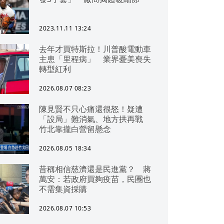
2023.11.11 13:24
去年才買特斯拉！川普酸電動車
主患「里程病」 業界憂美喪失
轉型紅利
2026.08.07 08:23
陳見賢不只心痛還很怒！疑遭
「設局」難消氣、地方拱再戰
竹北靠攏白營留懸念
2026.08.05 18:34
昔稱相信慈濟還是民進黨？ 蔣
萬安：若政府買夠疫苗，民團也
不需集資採購
2026.08.07 10:53