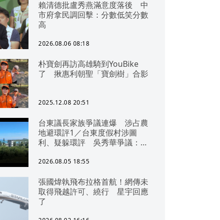
賴清德批盧秀燕滿意度落後 中
市府拿民調回擊：分數低笑分數
高
2026.08.06 08:18
朴寶劍再訪高雄騎到YouBike
了 揪惠利朝聖「寶劍樹」合影
2025.12.08 20:51
台東議長家族爭議連爆 涉占農
地避環評1／台東度假村涉圖
利、疑躲環評 吳秀華爭議：概
無參與
2026.08.05 18:55
張國煒執飛布拉格首航！網傳未
取得飛越許可、繞行 星宇回應
了