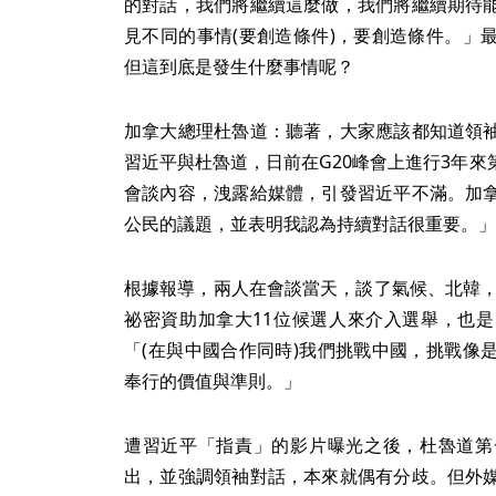
的對話，我們將繼續這麼做，我們將繼續期待
見不同的事情(要創造條件)，要創造條件。」
但這到底是發生什麼事情呢？
加拿大總理杜魯道：聽著，大家應該都知道領
習近平與杜魯道，日前在G20峰會上進行3年
會談內容，洩露給媒體，引發習近平不滿。加
公民的議題，並表明我認為持續對話很重要。」
根據報導，兩人在會談當天，談了氣候、北韓，
祕密資助加拿大11位候選人來介入選舉，也
「(在與中國合作同時)我們挑戰中國，挑戰像
奉行的價值與準則。」
遭習近平「指責」的影片曝光之後，杜魯道第
出，並強調領袖對話，本來就偶有分歧。但外