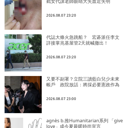
戳女代課老師眼睛大失血近失明
2026.08.07 23:20
代誌大條火急跳船？ 宏碁派任李文
詳接掌兆基屋管2天就喊撤出！
2026.08.07 23:20
又要不副署？立院三讀藍白兒少未來
帳戶 政院放話：將採必要憲政作為
2026.08.07 23:00
agnès b.推Humanitarian系列 「give
love」成今夏最暖時尚宣言