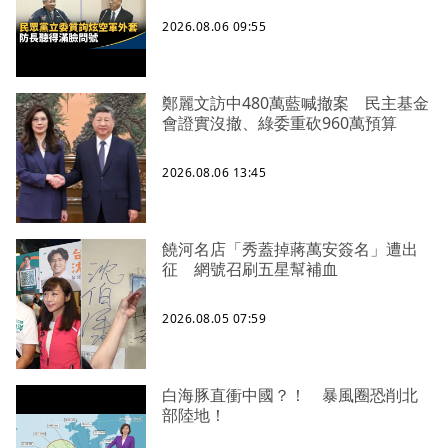
2026.08.06 09:55
鄭麗文訪中480萬藍喊撤案 民主基金
會證實沒撤、綠委重砍960萬預算
2026.08.06 13:45
饒河名店「秀蓋掉蔣萬安簽名」遭出
征 網號召刷五星幫補血
2026.08.05 07:59
白海豚直衝中國？！ 暴風圈恐削北
部陸地！