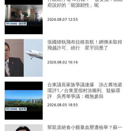
府說好的「能源韌性」呢
2026.08.07 12:55
張國煒執飛布拉格首航！網傳未取得
飛越許可、繞行 星宇回應了
2026.08.02 16:16
台東議長家族爭議連爆 涉占農地避
環評1／台東度假村涉圖利、疑躲環
評 吳秀華爭議：概無參與
2026.08.05 18:55
幫凱道絕食小雞量血壓遭檢舉？蘇一