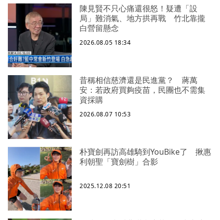
陳見賢不只心痛還很怒！疑遭「設
局」難消氣、地方拱再戰 竹北靠攏
白營留懸念
2026.08.05 18:34
昔稱相信慈濟還是民進黨？ 蔣萬
安：若政府買夠疫苗，民團也不需集
資採購
2026.08.07 10:53
朴寶劍再訪高雄騎到YouBike了 揪惠
利朝聖「寶劍樹」合影
2025.12.08 20:51