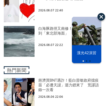
2026.08.07 22:40
白海豚路徑又南修！ 海警範圍擴增
到「東北部海面」
2026.08.07 22:22
漢光42演習
熱門新聞
慈濟買BNT遇詐！藍白昔嗆政府擋疫
苗「必遭天譴」迴力鏢來了 荒謬語
錄一次看
2026.08.06 22:06