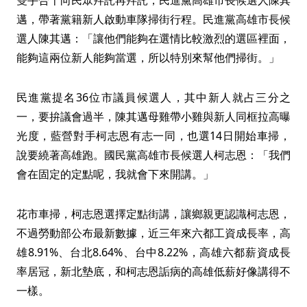
雙手合十向民眾拜託再拜託，民進黨高雄市長候選人陳其
邁，帶著黨籍新人啟動車隊掃街行程。民進黨高雄市長候
選人陳其邁：「讓他們能夠在選情比較激烈的選區裡面，
能夠這兩位新人能夠當選，所以特別來幫他們掃街。」
民進黨提名36位市議員候選人，其中新人就占三分之
一，要拚議會過半，陳其邁母雞帶小雞與新人同框拉高曝
光度，藍營對手柯志恩有志一同，也選14日開始車掃，
說要繞著高雄跑。國民黨高雄市長候選人柯志恩：「我們
會在固定的定點呢，我就會下來開講。」
花市車掃，柯志恩選擇定點街講，讓鄉親更認識柯志恩，
不過勞動部公布最新數據，近三年來六都工資成長率，高
雄8.91%、台北8.64%、台中8.22%，高雄六都薪資成長
率居冠，新北墊底，和柯志恩詬病的高雄低薪好像講得不
一樣。