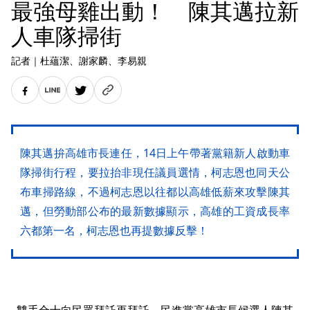
最強母雞出動！ 陳其邁拉新
人車隊掃街
記者
｜
杜蘊潔
、謝家麟
、李易親
陳其邁拚高雄市長連任，14日上午帶著黨籍新人啟動車
隊掃街行程，要拉抬非現任議員選情，柯志恩也同天公
布車掃路線，不過柯志恩以往都以高雄低薪來攻擊陳其
邁，但勞動部公布的最新數據顯示，高雄的工資成長率
六都第一名，柯志恩也再提數據反擊！