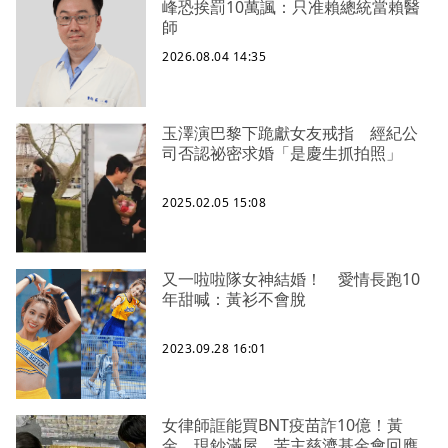
峰恐挨罰10萬諷：只准賴總統當賴醫
師
2026.08.04 14:35
玉澤演巴黎下跪獻女友戒指 經紀公
司否認祕密求婚「是慶生抓拍照」
2025.02.05 15:08
又一啦啦隊女神結婚！ 愛情長跑10
年甜喊：黃衫不會脫
2023.09.28 16:01
女律師誆能買BNT疫苗詐10億！黃
金、現鈔滿屋 苦主慈濟基金會回應