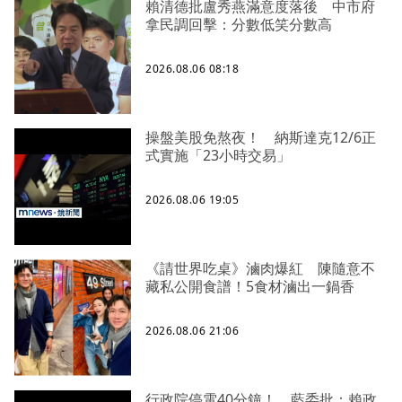
賴清德批盧秀燕滿意度落後 中市府
拿民調回擊：分數低笑分數高
2026.08.06 08:18
操盤美股免熬夜！ 納斯達克12/6正
式實施「23小時交易」
2026.08.06 19:05
《請世界吃桌》滷肉爆紅 陳隨意不
藏私公開食譜！5食材滷出一鍋香
2026.08.06 21:06
行政院停電40分鐘！ 藍委批：賴政