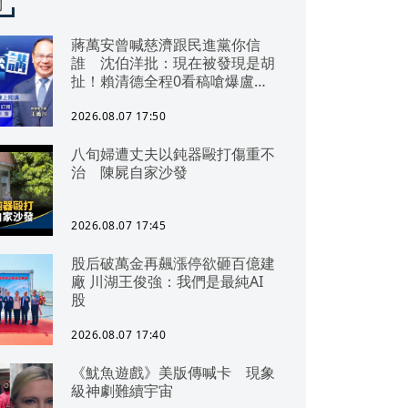
聞
蔣萬安曾喊慈濟跟民進黨你信
誰 沈伯洋批：現在被發現是胡
扯！賴清德全程0看稿嗆爆盧秀
燕 盧選2028？耶誕揭曉 再
表態反對推倒閣案 鄭麗文：此
2026.08.07 17:50
時不應幫民進黨轉移致癌油案焦
點！
八旬婦遭丈夫以鈍器毆打傷重不
治 陳屍自家沙發
2026.08.07 17:45
股后破萬金再飆漲停欲砸百億建
廠 川湖王俊強：我們是最純AI
股
2026.08.07 17:40
《魷魚遊戲》美版傳喊卡 現象
級神劇難續宇宙