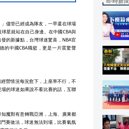
即時新
。」儘管已經成為隊友，一早還在球場
級球星就站在自己身邊。在中國CBA與
發的新據點，台灣球迷驚喜，NBA官
德的中國CBA職籃，更是一片震驚聲
個經營情況每況愈下，上座率不行，不
現場的球迷如果說不看比賽的話，互聯
就得知魔獸有意轉戰亞洲，上海、廣東都
閉門賽做法，球迷無法到場，比賽氣氛