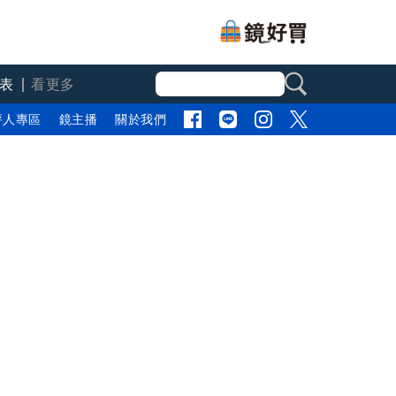
表
看更多
評人專區
鏡主播
關於我們