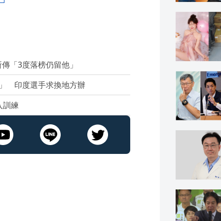
傳「3度落榜仍留他」
」 印度選手求換地方辦
入訓練