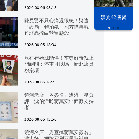
2026.08.06 08:18
漢光42演習
陳見賢不只心痛還很怒！疑遭
「設局」難消氣、地方拱再戰
竹北靠攏白營留懸念
2026.08.05 18:34
只有崔始源能停！本尊好奇找上
門親問：停車可以嗎 新北店員
粉樂壞
2026.08.06 16:25
饒河老店「蓋簽名」遭灌一星負
評 沈伯洋盼蔣萬安出面勸支持
者
2026.08.05 13:50
饒河名店「秀蓋掉蔣萬安簽名」
遭出征 網號召刷五星幫補血