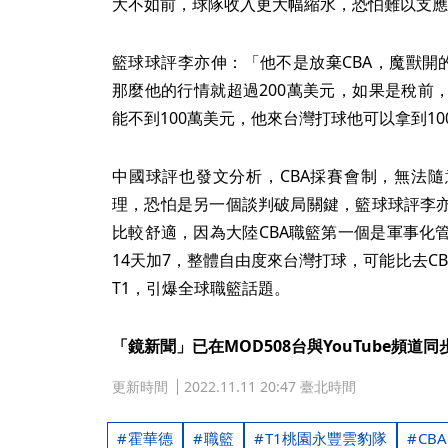
大不如前，球隊收入更大幅縮水，恐怕難以支應
籃球球評李亦伸：「他不是放棄CBA，魔獸開
那麼他的行情就超過200萬美元，如果是稅前
能不到100萬美元，他來台灣打球他可以拿到10
中國球評也發文分析，CBA採賽會制，無法
理，恐怕是另一個談判破局關鍵，籃球球評李
比較舒適，因為大陸CBA職籃第一個是軍事化
14天加7，整體自由度來台灣打球，可能比去C
T1，引爆全球職籃話題。
「鏡新聞」已在MOD508台與YouTube頻道
更新時間
2022.11.11 20:47 臺北時間
霍華德
職籃
T1桃園永豐雲豹隊
CBA