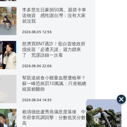
李多慧生日豪捐50萬、親搭卡車
送物資 感性謝台灣：沒有大家
就沒我
2026.08.05 12:56
慈濟買BNT遇詐！藍白昔嗆政府
擋疫苗「必遭天譴」迴力鏢來
了 荒謬語錄一次看
2026.08.06 22:06
幫凱道絕食小雞量血壓遭檢舉？
蘇一峰恐挨罰10萬諷：只准賴總
統當賴醫師
2026.08.04 14:35
賴清德批盧秀燕滿意度落後 中
市府拿民調回擊：分數低笑分數
高