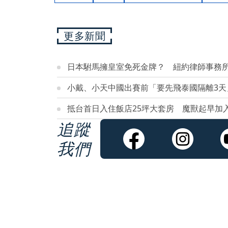
更多新聞
日本駙馬擁皇室免死金牌？ 紐約律師事務所
小戴、小天中國出賽前「要先飛泰國隔離3天
抵台首日入住飯店25坪大套房 魔獸起早加
追蹤
我們