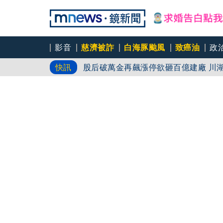
影音
慈濟被詐
白海豚颱風
致癌油
政
八旬婦遭丈夫以鈍器毆打傷重不治 陳
快訊
股后破萬
《魷魚遊戲》美版傳喊卡 現象級神劇