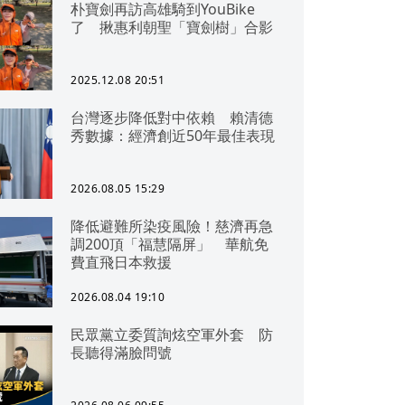
朴寶劍再訪高雄騎到YouBike
了 揪惠利朝聖「寶劍樹」合影
2025.12.08 20:51
台灣逐步降低對中依賴 賴清德
秀數據：經濟創近50年最佳表現
2026.08.05 15:29
降低避難所染疫風險！慈濟再急
調200頂「福慧隔屏」 華航免
費直飛日本救援
2026.08.04 19:10
民眾黨立委質詢炫空軍外套 防
長聽得滿臉問號