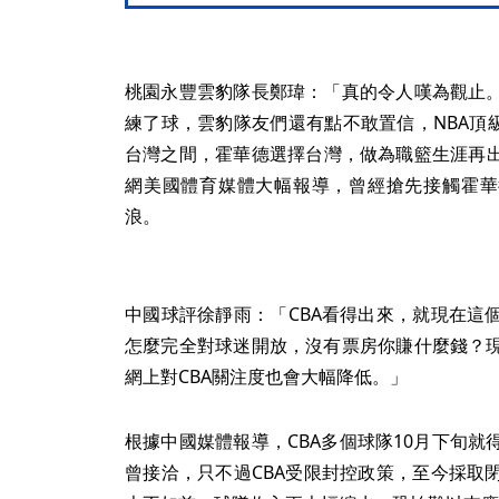
桃園永豐雲豹隊長鄭瑋：「真的令人嘆為觀止
練了球，雲豹隊友們還有點不敢置信，NBA頂
台灣之間，霍華德選擇台灣，做為職籃生涯再出
網美國體育媒體大幅報導，曾經搶先接觸霍華
浪。
中國球評徐靜雨：「CBA看得出來，就現在這
怎麼完全對球迷開放，沒有票房你賺什麼錢？
網上對CBA關注度也會大幅降低。」
根據中國媒體報導，CBA多個球隊10月下旬
曾接洽，只不過CBA受限封控政策，至今採取