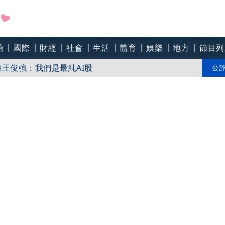
治
國際
財經
社會
生活
體育
娛樂
地方
節目列
屍自家沙發
金再飆漲停欲砸百億建廠 川湖王俊強：我們是最純AI股
公
難續宇宙