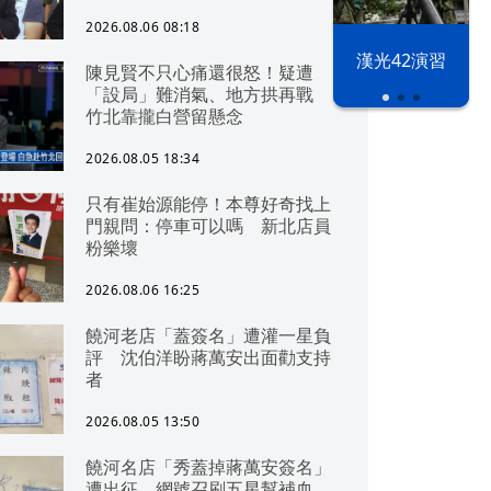
2026.08.06 08:18
漢光42演習
陳見賢不只心痛還很怒！疑遭
「設局」難消氣、地方拱再戰
竹北靠攏白營留懸念
2026.08.05 18:34
只有崔始源能停！本尊好奇找上
門親問：停車可以嗎 新北店員
粉樂壞
2026.08.06 16:25
饒河老店「蓋簽名」遭灌一星負
評 沈伯洋盼蔣萬安出面勸支持
者
2026.08.05 13:50
饒河名店「秀蓋掉蔣萬安簽名」
遭出征 網號召刷五星幫補血