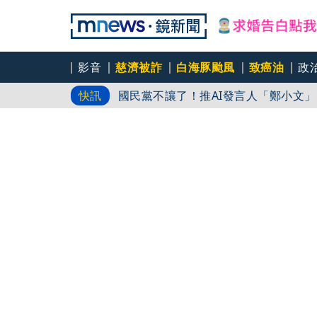
不動產放款風險遽增 金管會嚴控金檢
影音
慈濟被詐
白海豚颱風
致癌油
政
國民黨不讓了！推AI發言人「鄭小文
快訊
46歲肥大叔過世...曾創年收破億電
對勁