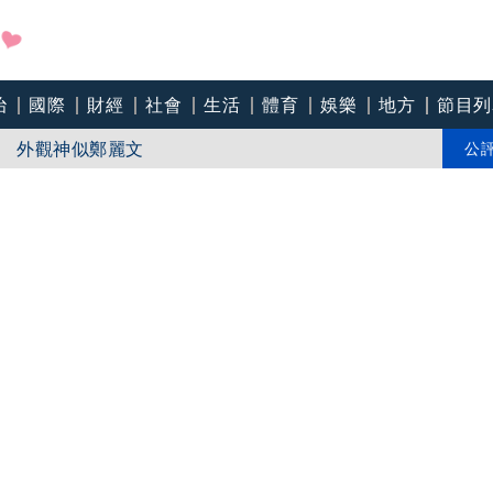
地政士揪出多起違規
治
國際
財經
社會
生活
體育
娛樂
地方
節目列
」 外觀神似鄭麗文
公
商奇蹟！昔「連播17小時」 粉絲不捨：後期一直覺得不