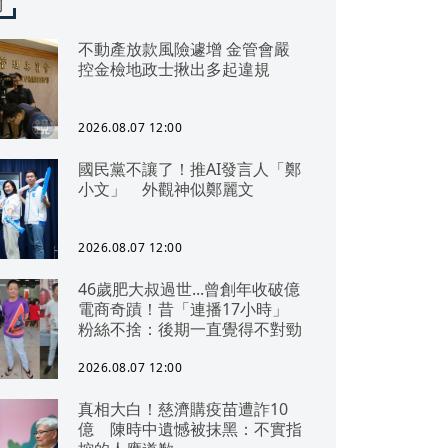
聞
不動產放款風險遽增 金管會嚴
控金檢地政士揪出多起違規
2026.08.07 12:00
國民黨不讓了！推AI發言人「鄭
小文」 外觀神似鄭麗文
2026.08.07 12:00
46歲肥大叔過世...曾創年收破億
電商奇蹟！昔「連播17小時」
粉絲不捨：後期一直覺得不對勁
2026.08.07 12:00
真相大白！慈濟購疫苗遭詐10
億 陳時中遺憾被抹黑：不實指