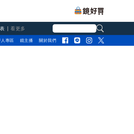
表
看更多
評人專區
鏡主播
關於我們