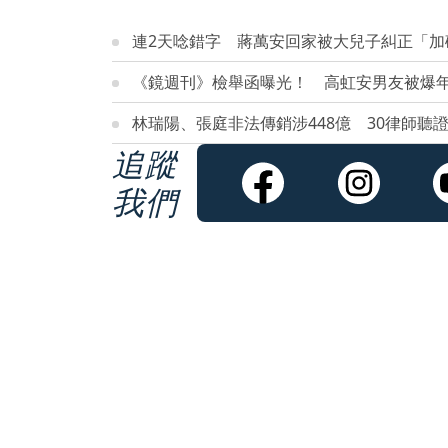
連2天唸錯字 蔣萬安回家被大兒子糾正「加
《鏡週刊》檢舉函曝光！ 高虹安男友被爆年
林瑞陽、張庭非法傳銷涉448億 30律師聽
追蹤
我們