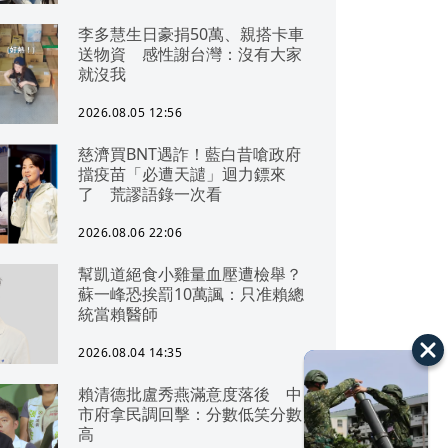
李多慧生日豪捐50萬、親搭卡車
送物資 感性謝台灣：沒有大家
就沒我
2026.08.05 12:56
慈濟買BNT遇詐！藍白昔嗆政府
擋疫苗「必遭天譴」迴力鏢來
了 荒謬語錄一次看
2026.08.06 22:06
幫凱道絕食小雞量血壓遭檢舉？
蘇一峰恐挨罰10萬諷：只准賴總
統當賴醫師
2026.08.04 14:35
賴清德批盧秀燕滿意度落後 中
市府拿民調回擊：分數低笑分數
高