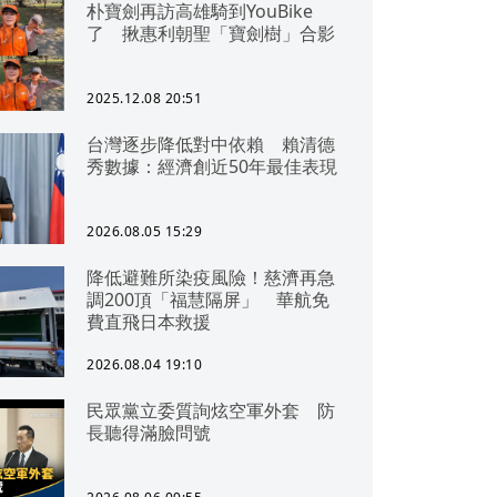
朴寶劍再訪高雄騎到YouBike
了 揪惠利朝聖「寶劍樹」合影
2025.12.08 20:51
台灣逐步降低對中依賴 賴清德
秀數據：經濟創近50年最佳表現
2026.08.05 15:29
降低避難所染疫風險！慈濟再急
調200頂「福慧隔屏」 華航免
費直飛日本救援
2026.08.04 19:10
民眾黨立委質詢炫空軍外套 防
長聽得滿臉問號