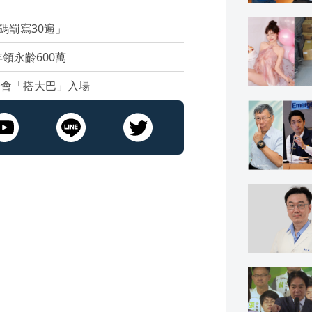
碼罰寫30遍」
領永齡600萬
證會「搭大巴」入場