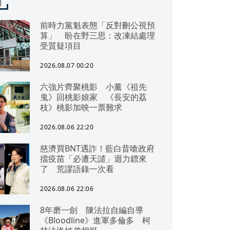
聞
前時力黨魁表態「反對刪公視預
算」 盼在野三思：改凍結處理
受質疑項目
2026.08.07 00:20
六強片齊聚桃影 小薰《祖先
鬼》回桃影娘家 《長安的荔
枝》桃影加映一票難求
2026.08.06 22:20
慈濟買BNT遇詐！藍白昔嗆政府
擋疫苗「必遭天譴」迴力鏢來
了 荒謬語錄一次看
2026.08.06 22:06
8年磨一劍 陳法拉自編自導
《Bloodline》進軍多倫多 柯