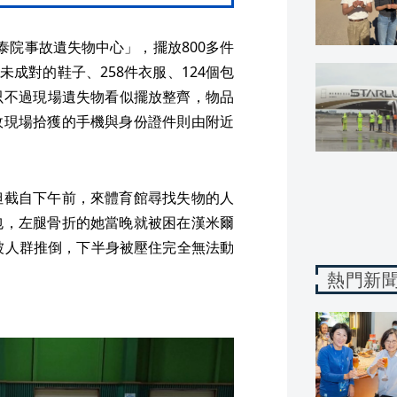
泰院事故遺失物中心」，擺放800多件
未成對的鞋子、258件衣服、124個包
，只不過現場遺失物看似擺放整齊，物品
故現場拾獲的手機與身份證件則由附近
但截自下午前，來體育館尋找失物的人
包，左腿骨折的她當晚就被困在漢米爾
當時她被人群推倒，下半身被壓住完全無法動
熱門新