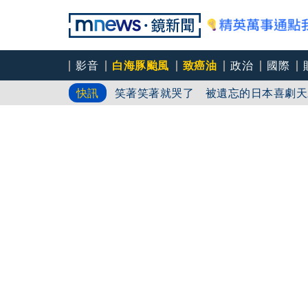
影音
白海豚颱風
致癌油
政治
國際
中颱「白海豚」逼近北台灣 星宇台日
快訊
笑著笑著就哭了 被遺忘的日本喜劇天
角頭大哥變身親情喜劇 羅志祥噴貢丸