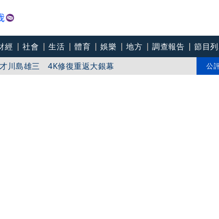
財經
社會
生活
體育
娛樂
地方
調查報告
節目列
8航班異動！8日加開疏運
才川島雄三 4K修復重返大銀幕
公
爽打王識賢「神臉黏飯粒」 喜提「搞笑MVP」