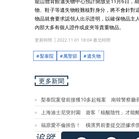
龍山體育館遺失物中心預計開放至11月6日，
物、鞋子等遺失物較難核對身分，將不會針對
物品就會要求認領人出示證明，以確保物品主
內部大多有個人證件或皮夾等貴重物品。
更新時間
2022.11.01 18:04 臺北時間
梨泰院
萬聖節
遺失物
更多新聞
梨泰院案發前接獲10多起報案 南韓警察廳
上海迪士尼突封園 遊客「核酸陰性」才能
福原愛不倫挨告！ 橫濱男前妻提交證據求償
追蹤