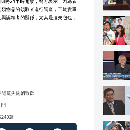
期間將24小時開放，警方表示，因為衣
這類物品的領取者進行調查，至於貴重
人與認領者的關係，尤其是遺失包包，
長認疏失鞠躬致歉
離開
240萬