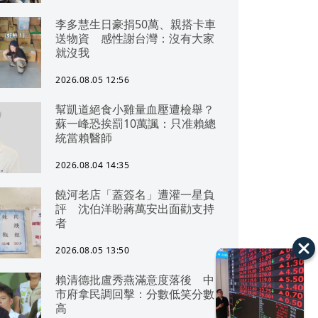
李多慧生日豪捐50萬、親搭卡車
送物資 感性謝台灣：沒有大家
就沒我
2026.08.05 12:56
幫凱道絕食小雞量血壓遭檢舉？
蘇一峰恐挨罰10萬諷：只准賴總
統當賴醫師
2026.08.04 14:35
饒河老店「蓋簽名」遭灌一星負
評 沈伯洋盼蔣萬安出面勸支持
者
2026.08.05 13:50
賴清德批盧秀燕滿意度落後 中
市府拿民調回擊：分數低笑分數
高