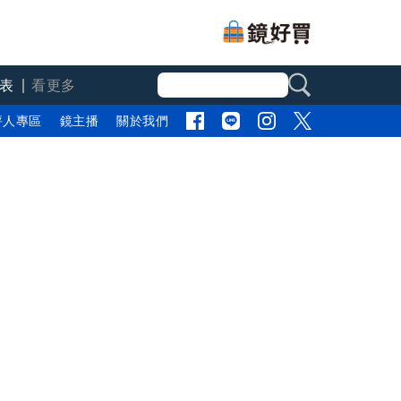
表
看更多
評人專區
鏡主播
關於我們