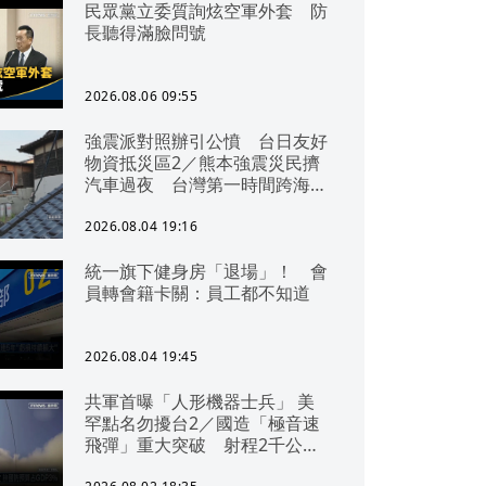
民眾黨立委質詢炫空軍外套 防
長聽得滿臉問號
2026.08.06 09:55
強震派對照辦引公憤 台日友好
物資抵災區2／熊本強震災民擠
汽車過夜 台灣第一時間跨海急
援
2026.08.04 19:16
統一旗下健身房「退場」！ 會
員轉會籍卡關：員工都不知道
2026.08.04 19:45
共軍首曝「人形機器士兵」 美
罕點名勿擾台2／國造「極音速
飛彈」重大突破 射程2千公里
可「直通北京」