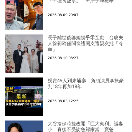
「生理食鹽水」 王浩宇喊檢舉
2026.08.09 20:07
長子離世後婆媳幾乎零互動 台玻夫
人徐莉玲僅問喪禮開支遭親友批「冷
血」
2026.08.10 08:27
拐賣49人到柬埔寨 角頭演員李振豪
判18年再加18年
2026.08.03 12:25
大谷捨保時捷改開「巨大賓利」護妻
小 賽後不受訪急歸家當二寶爸