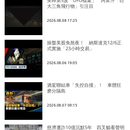
美釋第5波「UFO檔案」 阿富汗「巨
大三角飛行物」引注目
2026.08.08 17:25
操盤美股免熬夜！ 納斯達克12/6正
式實施「23小時交易」
2026.08.06 19:05
酒駕聯結車「失控自撞」！ 車體狂
磨分隔島
2026.08.07 09:15
慈濟遭詐10億沉默5年 四叉貓看聲明