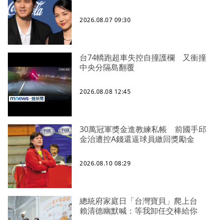
2026.08.07 09:30
台74轎跑超車失控自撞護欄 又衝撞
中央分隔島翻覆
2026.08.08 12:45
30萬冠軍獎金進教練私帳 前國手邱
金治遭控A錢還逼球員繳回獎勵金
2026.08.10 08:29
總統府家庭日「台灣寶貝」爬上台
賴清德幽默喊：等我卸任交棒給你