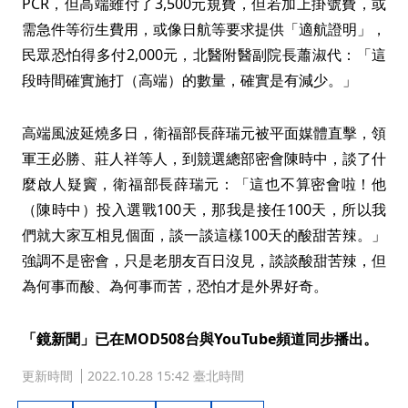
PCR，但高端雖付了3,500元規費，但若加上掛號費，或
需急件等衍生費用，或像日航等要求提供「適航證明」，
民眾恐怕得多付2,000元，北醫附醫副院長蕭淑代：「這
段時間確實施打（高端）的數量，確實是有減少。」
高端風波延燒多日，衛福部長薛瑞元被平面媒體直擊，領
軍王必勝、莊人祥等人，到競選總部密會陳時中，談了什
麼啟人疑竇，衛福部長薛瑞元：「這也不算密會啦！他
（陳時中）投入選戰100天，那我是接任100天，所以我
們就大家互相見個面，談一談這樣100天的酸甜苦辣。」
強調不是密會，只是老朋友百日沒見，談談酸甜苦辣，但
為何事而酸、為何事而苦，恐怕才是外界好奇。
「鏡新聞」已在MOD508台與YouTube頻道同步播出。
更新時間
2022.10.28 15:42 臺北時間