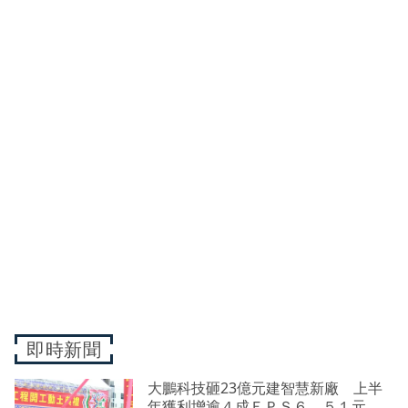
即時新聞
大鵬科技砸23億元建智慧新廠 上半
年獲利增逾４成ＥＰＳ６．５１元