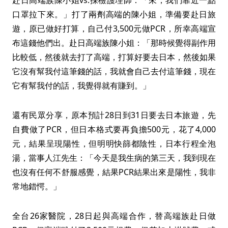
赴日高端族陳小姐vs.採檢護理師：「來，我們靠近一點
口罩拉下來。」打了兩劑高端的陳小姐，準備要赴日旅
遊，原已做好打算，自己付3,500元做PCR，所幸高端宣
布這錢他們出。赴日高端族陳小姐：「那時候覺得副作用
比較低，然後就去打了高端，打算好要去日本，然後如果
它沒有幫我付這筆錢的話，我就會自己去付這筆錢，現在
它有幫我付的話，我覺得就有賺到。」
還有民眾分享，原本預計28日到31日要去日本旅遊，先
自費做了PCR，但日本格式要再負擔500元，花了4,000
元，結果呈現陽性，但明明快篩都陰性，日本行程全泡
湯，當事人江先生：「今天是我生病的第三天，我到現在
也沒有任何不舒服感覺，結果PCR結果出來是陽性，我非
常地錯愕。」
全台26家醫院，28日起與高端合作，替高端族赴日做