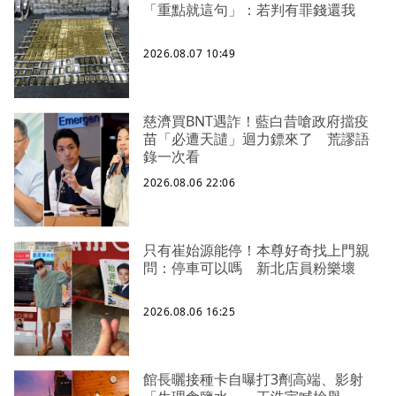
「重點就這句」：若判有罪錢還我
2026.08.07 10:49
慈濟買BNT遇詐！藍白昔嗆政府擋疫
苗「必遭天譴」迴力鏢來了 荒謬語
錄一次看
2026.08.06 22:06
只有崔始源能停！本尊好奇找上門親
問：停車可以嗎 新北店員粉樂壞
2026.08.06 16:25
館長曬接種卡自曝打3劑高端、影射